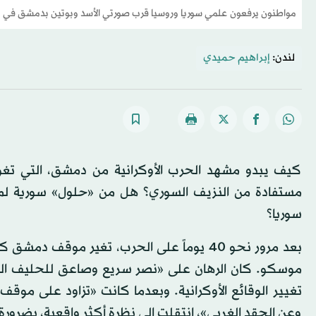
مواطنون يرفعون علمي سوريا وروسيا قرب صورتي الأسد وبوتين بدمشق في 25 مارس الماضي (أ.ف.ب)
لندن:
إبراهيم حميدي
كيف يبدو مشهد الحرب الأوكرانية من دمشق، التي ت
مستفادة من النزيف السوري؟ هل من «حلول» سورية لم
سوريا؟
بعد مرور نحو 40 يوماً على الحرب، تغير موقف
موسكو. كان الرهان على «نصر سريع وصاعق للحليف الرو
تغيير الوقائع الأوكرانية. وبعدما كانت «تزاود على موقف
وعن الحقد الغربي»، انتقلت إلى نظرة أكثر واقعية، بضرو