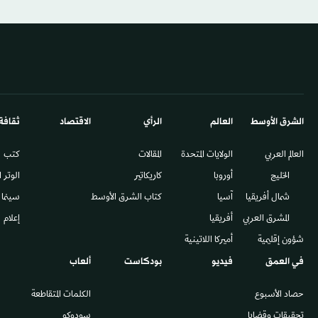
الشرق الأوسط​
العالم
الرأي
الاقتصاد
ثقافة
العالم العربي
الولايات المتحدة
المقالات
كتب
الخليج
أوروبا
كاريكاتير
الوتر 
شمال أفريقيا
آسيا
كتاب الشرق الأوسط
سينما
المشرق العربي
أفريقيا
إعلام
شؤون إقليمية
أميركا اللاتينية
في العمق
فيديو
بودكاست
ألعاب
حصاد الأسبوع
الكلمات المتقاطعة
تحقيقات وقضايا
سودوكو