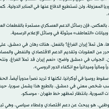
 المعزولة، ولن تستطيع الدفاع عنها في المنابر الدولية. كما 
.
سي. بالعكس، فإن رسائل الدعم العسكري مستمرة بالقطعات ال
وبيانات «التعاطف» مبثوثة في وسائل الإعلام الرسمية.
، هل تملأ إيران الفراغ؟ بالفعل، هناك رهان في دمشق، عل
لتحرر من العقوبات وتقديم الدعم الاقتصادي والنفطي والمس
هران. الجواب في دمشق واضح: «نعم إيران قد تملأ الفراغ، ون
ومالياً وميدانياً مع انكفاء الدور الروسي».
قوط روسيا في أوكرانيا، لكنها لا تريد نصراً مدوياً أيضاً. الح
حسب شخص معني في دمشق. بالطبع هذا يشمل سوريا، حيث ل
لات السورية، بانتظار تمظهر خط طهران - موسكو.
لى أبوظبي. هو يبحث عن دعم اقتصادي وغطاء سياسي، وهي ت