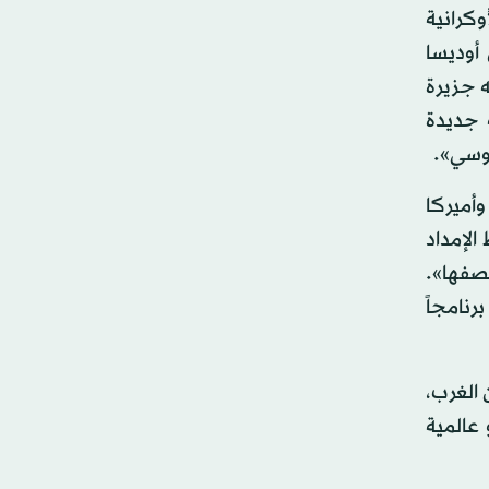
كرانية
أوديسا
 جزيرة
 جديدة
روسي».
أميركا
الإمداد
نع قصفها».
رنامجاً
 الغرب،
عالمية