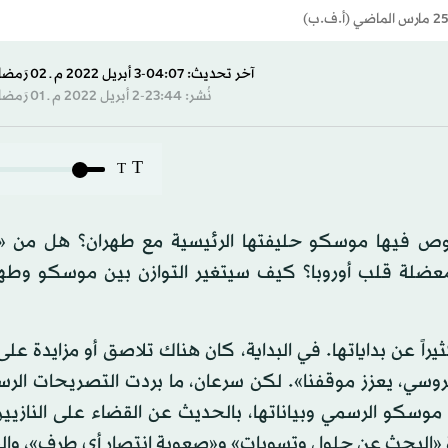
آخر تحديث: 04:07-3 أبريل 2022 م ـ 02 رَمضان 1443 هـ
نُشر: 23:44-2 أبريل 2022 م ـ 01 رَمضان 1443 هـ
T
T
غوص فيها موسكو حليفتها الرئيسية مع طهران؟ هل من 
عضلة قلب أوروبا؟ كيف سيتغير التوازن بين موسكو وطه
 دمشق كثيراً عن بداياتها. في البداية، كان هناك تلاصق أو مزايدة 
سي، يعزز موقفنا». لكن سرعان، ما بردت التصريحات الرس
 موسكو الرسمي وبياناتها، بالحديث عن القضاء على النازيي
رة «البحث عن حلول وتسويات» و«صعوبة انتصار أي طرف»، وا