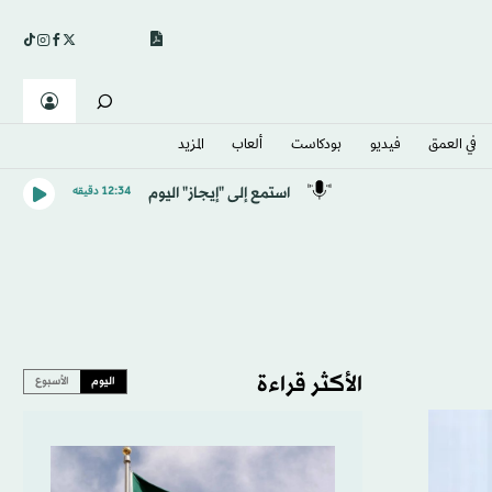
في العمق
فيديو
بودكاست
ألعاب
المزيد
استمع إلى "إيجاز" اليوم
12:34 دقيقه
الأكثر قراءة
اليوم
الأسبوع