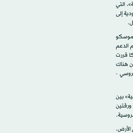
»، التي
دية إلى
ل.
 موسكو
م الدعم
كا قررت
أن هناك
داد الحوار الروسي -
ة» بين
 ورقتين
روسية.
 الأرض.