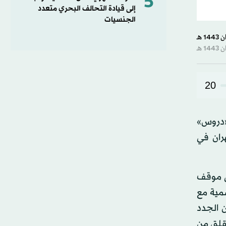
5
إلى قيادة التحالف البحري متعدد
الجنسيات
20
«دروس»
ران في
على موقف
مية مع
ن الجدد
لقلق من