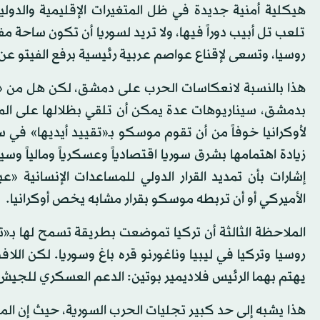
هيكلية أمنية جديدة في ظل المتغيرات الإقليمية والدولية
تلعب تل أبيب دوراً فيها، ولا تريد لسوريا أن تكون ساحة مفت
روسيا، وتسعى لإقناع عواصم عربية رئيسية برفع الفيتو عن ع
هذا بالنسبة لانعكاسات الحرب على دمشق، لكن هل من «
بدمشق، سيناريوهات عدة يمكن أن تلقي بظلالها على المخر
لأوكرانيا خوفاً من أن تقوم موسكو بـ«تقييد أيديها» في سو
زيادة اهتمامها بشرق سوريا اقتصادياً وعسكرياً ومالياً وس
الأميركي أو أن تربطه موسكو بقرار مشابه يخص أوكرانيا.
الملاحظة الثالثة أن تركيا تموضعت بطريقة تسمح لها بـ
روسيا وتركيا في ليبيا وناغورنو قره باغ وسوريا. لكن الل
يهتم بهما الرئيس فلاديمير بوتين: الدعم العسكري للجيش
هذا يشبه إلى حد كبير تجليات الحرب السورية، حيث إن الم