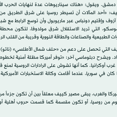
دمشق. ويقول: «هناك سيناريوهات عدة لنهايات الحرب الأو
يف: «أحد المآلات أن تسيطر روسيا على شرق الطريق من 
زوف وإقليم دونباس عبر ماريوبول وأن توسع الرابط مع شبه
 لموسكو، التي تريد الاستقلال شرق مولدوفا، لتكون محطة
وات الطبيعية والصناعات والطاقة النووية وقريبة من القلب ال
كييف التي تحصل على دعم من «حلف شمال الأطلسي» (ناتو) و
د. ويشرح دبلوماسي آخر: «توفر أميركا مظلة أمنية لخطوط 
201 من رومانيا وبولندا إلى غرب أوكرانيا. كما أنها تشوش على الرادارات الروسية لم
كان في سوريا، عندما أقامت وكالة الاستخبارات الأميركية ب
لأميركا والغرب، يبقى مصير كييف معلقاً بين أن تكون جزءاً من
عوم من روسيا، أو تكون مقسمة كما قسمت حروب أهلية أو 