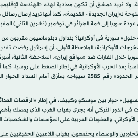
، ولا تريد دمشق أن تكون معادية لهذه «الهندسة الإقليمية
وحة لـ«إيران الجديدة - القديمة»، كما أنها تريد إرسال رسائل و
ودة سوريا إلى قمة الجزائر في نوفمبر (تشرين الثاني) المقب
حلول» سورية في أوكرانيا؟ يتداول دبلوماسيون مقربون من
جات الأوكرانية: الملاحظة الأولى، أن إسرائيل رفضت تقدي
ريا خلال الغارات ضد «مواقع إيران». الملاحظة الثانية، أمير
ياسياً بعد الحرب الأوكرانية في إطار الضغط على روسيا. كما 
إشارات بأن تمديد القرار الدولي للمساعدات الإنسانية «عبر الحدود» رقم 2585 سيواجه بمأزق أمام انس
«تسهيل» حوار بين موسكو وكييف، في إطار «الرقصات العدائي
افت في الدور التركي أنه يجري بغياب الغرب الذي يمسك بأهم
 الأوكراني، والعقوبات الغربية على المؤسسات والشخصيات ال
تحاورين والوسطاء يجتمعون، بغياب اللاعبين الحقيقيين على