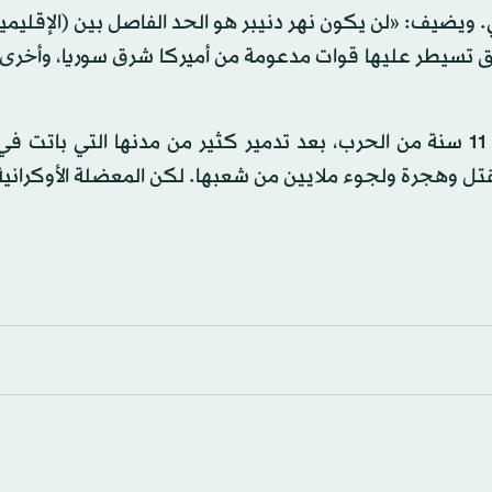
ويضيف: «لن يكون نهر دنيبر هو الحد الفاصل بين (الإقليمي
طق تسيطر عليها قوات مدعومة من أميركا شرق سوريا، وأخرى
سوريا وصلت إلى الاستقرار على ثلاث «مناطق نفوذ» بعد 11 سنة من الحرب، بعد تدمير كثير من مدنها التي با
تل وهجرة ولجوء ملايين من شعبها. لكن المعضلة الأوكرانية، 