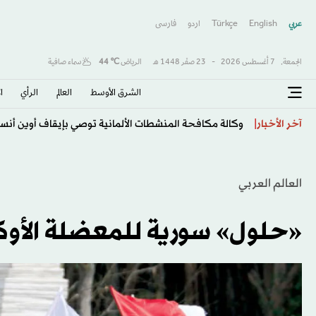
عربي
English
Türkçe
اردو
فارسى
الجمعة,
7 أغسطس 2026
-
23 صفَر 1448 هـ
الرياض
℃
44
سماء صافية
الشرق الأوسط​
العالم
الرأي
ا
البابا يلتقي ضحايا اعتداءات جنسية خلال زيارته المقبلة لف
آخر الأخبار
العالم العربي
«حلول» سورية للمعضلة الأوك