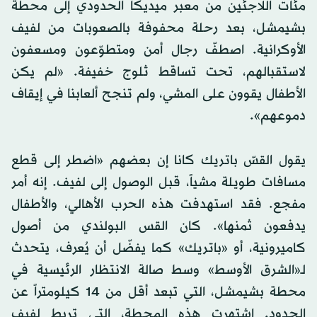
مئات اللاجئين من معبر ميديكا الحدودي إلى محطة
بشيمشل، بعد رحلة محفوفة بالصعوبات من لفيف
الأوكرانية. اصطفّ رجال أمن ومتطوّعون ومسعفون
لاستقبالهم، تحت تساقط ثلوج خفيفة. «لم يكن
الأطفال يقوون على المشي، ولم تنجح ألعابنا في إيقاف
دموعهم».
يقول القسّ باتريك كانا إن بعضهم «اضطر إلى قطع
مسافات طويلة مشياً، قبل الوصول إلى لفيف. إنه أمر
مفجع. فقد استهدفت هذه الحرب الأهالي، والأطفال
يدفعون ثمنها». كان القس البولندي من أصول
كاميرونية، أو «باتريك» كما يفضّل أن يُعرف، يتحدث
لـ«الشرق الأوسط» وسط صالة الانتظار الرئيسية في
محطة بشيمشل، التي تبعد أقل من 14 كيلومتراً عن
الحدود. اشتهرت هذه المحطة، التي تربط لفيف