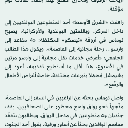
أزيحت الرفوف ومخازن السلع ليتم إنشاء صالات نوم
مؤقتة.
رافقت «الشرق الأوسط» أحد المتطوعين البولنديين إلى
داخل المركز. وباللغتين البولندية والأوكرانية، يصيح
توماس في أروقة «تيسكو» المكتظة: «4 مقاعد إلى
وارسو... رحلة مجانية إلى العاصمة». ويقول هذا الطالب
الجامعي: «أعرض خدمات نقل مجانية إلى وارسو مرتين
في الأسبوع. هذا أقل ما أستطيع تقديمه. أعود إلى
بشيمشل مُحمّلاً بتبرعات مختلفة، خاصة أغراض الأطفال
والرضّع».
واصل توماس بحثه عن الراغبين في السفر إلى العاصمة،
متّجهاً نحو رواق واسع محظور على الصحافيين. يقف
جنديان و4 متطوعين في مدخل الرواق، ويطالبون بتفقّد
معاصم الوافدين بحثاً عن أساور ورقية. يقول أحد الجنود: