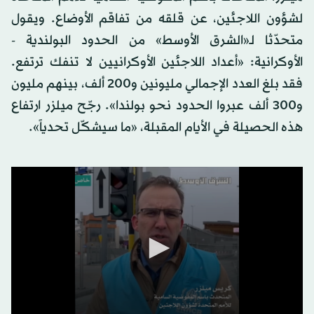
لشؤون اللاجئين، عن قلقه من تفاقم الأوضاع. ويقول
متحدّثا لـ«الشرق الأوسط» من الحدود البولندية -
الأوكرانية: «أعداد اللاجئين الأوكرانيين لا تنفك ترتفع.
فقد بلغ العدد الإجمالي مليونين و200 ألف، بينهم مليون
و300 ألف عبروا الحدود نحو بولندا». رجّح ميلزر ارتفاع
هذه الحصيلة في الأيام المقبلة، «ما سيشكّل تحدياً».