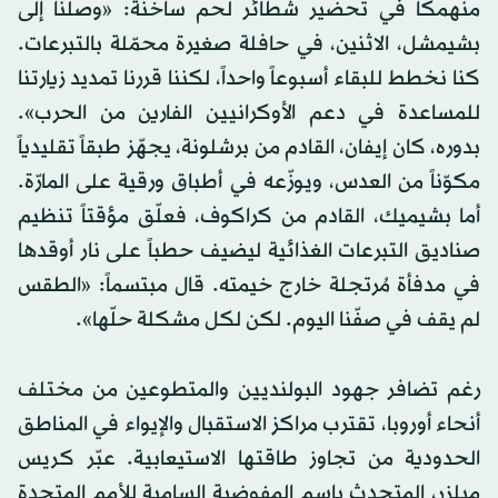
منهمكاً في تحضير شطائر لحم ساخنة: «وصلنا إلى
بشيمشل، الاثنين، في حافلة صغيرة محمّلة بالتبرعات.
كنا نخطط للبقاء أسبوعاً واحداً، لكننا قررنا تمديد زيارتنا
للمساعدة في دعم الأوكرانيين الفارين من الحرب».
بدوره، كان إيفان، القادم من برشلونة، يجهّز طبقاً تقليدياً
مكوّناً من العدس، ويوزّعه في أطباق ورقية على المارّة.
أما بشيميك، القادم من كراكوف، فعلّق مؤقتاً تنظيم
صناديق التبرعات الغذائية ليضيف حطباً على نار أوقدها
في مدفأة مُرتجلة خارج خيمته. قال مبتسماً: «الطقس
لم يقف في صفّنا اليوم. لكن لكل مشكلة حلّها».
رغم تضافر جهود البولنديين والمتطوعين من مختلف
أنحاء أوروبا، تقترب مراكز الاستقبال والإيواء في المناطق
الحدودية من تجاوز طاقتها الاستيعابية. عبّر كريس
ميلزر، المتحدث باسم المفوضية السامية للأمم المتحدة