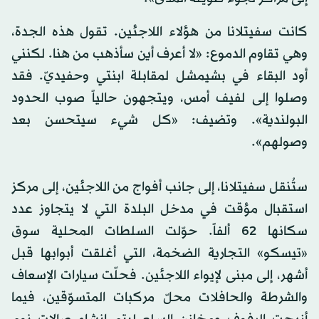
كانت سفيتلانا من هؤلاء اللاجئين. تقول هذه الجدة،
وهي تقاوم الدموع: «لا أعرف أين سأذهب من هنا. لكنني
أود البقاء في بشيمشل لمقابلة ابنتي وحفيديّ. فقد
وصلوا إلى لفيف أمس، ويتجهون حالياً صوب الحدود
البولندية». وتضيف: «كل شيء سيتحسن بعد
وصولهم».
ستُنقل سفيتلانا، إلى جانب أفواج من اللاجئين، إلى مركز
استقبال مؤقت في مدخل البلدة التي لا يتجاوز عدد
سكانها 62 ألفاً. حوّلت السلطات المحلية سوق
«تيسكو» التجارية الضخمة، التي أغلقت أبوابها قبل
أشهر، إلى مبنى لإيواء اللاجئين. فحلّت سيارات الإسعاف
والشرطة والحافلات محلّ مركبات المتسوّقين، فيما