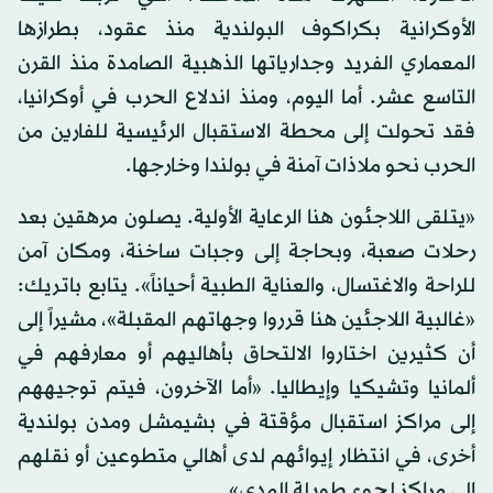
الأوكرانية بكراكوف البولندية منذ عقود، بطرازها
المعماري الفريد وجدارياتها الذهبية الصامدة منذ القرن
التاسع عشر. أما اليوم، ومنذ اندلاع الحرب في أوكرانيا،
فقد تحولت إلى محطة الاستقبال الرئيسية للفارين من
الحرب نحو ملاذات آمنة في بولندا وخارجها.
«يتلقى اللاجئون هنا الرعاية الأولية. يصلون مرهقين بعد
رحلات صعبة، وبحاجة إلى وجبات ساخنة، ومكان آمن
للراحة والاغتسال، والعناية الطبية أحياناً». يتابع باتريك:
«غالبية اللاجئين هنا قرروا وجهاتهم المقبلة»، مشيراً إلى
أن كثيرين اختاروا الالتحاق بأهاليهم أو معارفهم في
ألمانيا وتشيكيا وإيطاليا. «أما الآخرون، فيتم توجيههم
إلى مراكز استقبال مؤقتة في بشيمشل ومدن بولندية
أخرى، في انتظار إيوائهم لدى أهالي متطوعين أو نقلهم
إلى مراكز لجوء طويلة المدى».