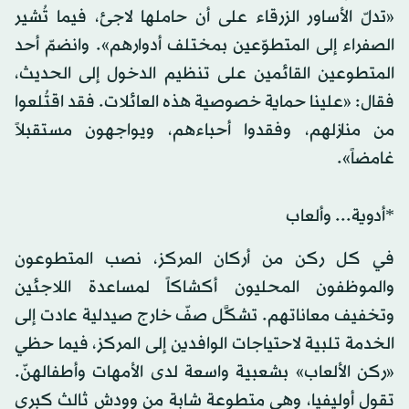
«تدلّ الأساور الزرقاء على أن حاملها لاجئ، فيما تُشير
الصفراء إلى المتطوّعين بمختلف أدوارهم». وانضمّ أحد
المتطوعين القائمين على تنظيم الدخول إلى الحديث،
فقال: «علينا حماية خصوصية هذه العائلات. فقد اقتُلعوا
من منازلهم، وفقدوا أحباءهم، ويواجهون مستقبلاً
غامضاً».
*أدوية... وألعاب
في كل ركن من أركان المركز، نصب المتطوعون
والموظفون المحليون أكشاكاً لمساعدة اللاجئين
وتخفيف معاناتهم. تشكَّل صفّ خارج صيدلية عادت إلى
الخدمة تلبية لاحتياجات الوافدين إلى المركز، فيما حظي
«ركن الألعاب» بشعبية واسعة لدى الأمهات وأطفالهنّ.
تقول أوليفيا، وهي متطوعة شابة من وودش ثالث كبرى