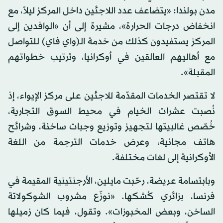
مدن بولندا: «يتضاعف عدد اللاجئين داخل المركز ليلاً، مع
انخفاض درجات الحرارة»، مشيرة إلى أن «الوافدين إلى
المركز يستفيدون كذلك من خدمة الـ(واي فاي) للتواصل
مع أهاليهم العالقين في أوكرانيا، وترتيب خطواتهم
المقبلة».
لا تقتصر الخدمات المقدّمة للاجئين على مركز الإيواء، إذ
نُصبت عشرات الخيام في محيط السوق التجارية،
خُصّص غالبيتها لتجهيز وتوزيع وجبات ساخنة، وشرائح
هاتف مجانية، وعرض خدمات الترجمة من اللغة
الأوكرانية إلى لغات مختلفة.
وبابتسامة عريضة، رحّبت مايلين، الأرجنتينية المقيمة في
فرنسا، بزائري كُشكها. «نوزّع مشروب الشوكولاتة
الساخن، وبعض المخبوزات». وتقول، فيما كان زميلها