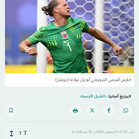
حارس المرمى النرويجي أوريان نيلاند (رويترز)
لايبزيغ ألمانيا:
«الشرق الأوسط»
T
نُشر: 17:53-4 أغسطس 2026 م ـ 20 صفَر 1448 هـ
T