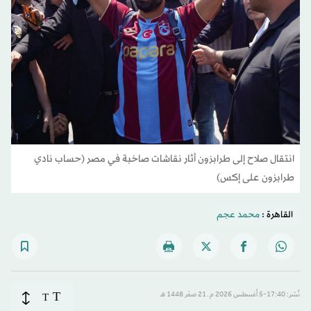
انتقال صلاح إلى طرابزون أثار نقاشات صاخبة في مصر (حساب نادي
طرابزون على إكس)
القاهرة :
محمد عجم
T
نُشر: 17:40-5 أغسطس 2026 م ـ 21 صفَر 1448 هـ
T