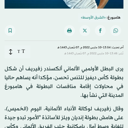
هامبورغ:
«الشرق الأوسط»
آخر تحديث: 13:54-10 مارس 2022 م ـ 07 شَعبان 1443 هـ
T
T
نُشر: 13:46-10 مارس 2022 م ـ 07 شَعبان 1443 هـ
يرى البطل الأولمبي الألماني ألكسندر زفيريف أن شكل
بطولة كأس ديفيز للتنس تحسن، مؤكدا أنه يساهم حاليا
في محاولات إقامة منافسات البطولة في هامبورغ
المدينة التي نشأ بها.
وقال زفيريف لوكالة الأنباء الألمانية، اليوم (الخميس)،
على هامش بطولة إنديان ويلز للأساتذة "الأمور تبدو جيدة
للغاية وسط آمال بإمكانية جلب الفريق الألماني وكأس