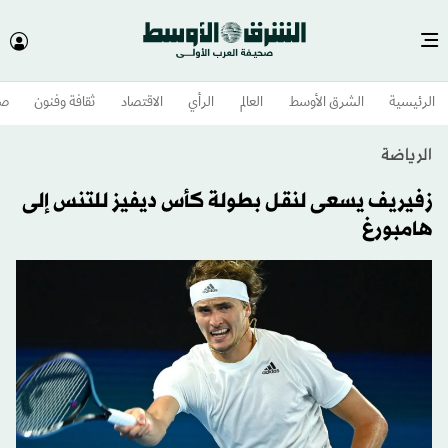
الرئيسية
الشرق الأوسط​
العالم
الرأي
الاقتصاد
ثقافة وفنون
صح
الرياضة
زفيريف يسعى لنقل بطولة كأس ديفيز للتنس إلى
هامبورغ