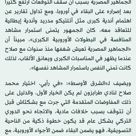
الجماهير المصرية بسبب أن سقف التوقعات ارتفع كثيراً
بعد إصراره على البقاء في أوروبا، ومع تداول تقارير عن
اهتمام أندية كبرى مثل أتلتيكو مدريد وأندية إيطالية
للتعاقد معه، كان الجمهور يتمنى استمرار مشاهد
المنافسة في البطولات الأوروبية الكبرى»، مبيناً أن
«الجماهير المصرية تعيش شغفها منذ سنوات مع صلاح
عندما يظهر في المناسبات الكبرى ويعانق الألقاب، لذلك
كانت تمني النفس باستمرار المشاهد نفسها».
ويضيف لـ«الشرق الأوسط»: «في رأيي، اختيار محمد
صلاح لنادي طرابزون لم يكن الخيار الأول، والدليل على
ذلك المفاوضات المتقدمة التي جرت مع بشكتاش قبل
أن تتوقف بسبب خلافات مادية، والاتجاه نحو الدوري
التركي بشكل عام قد يكون خطوة ذكية من الناحية
التسويقية، فهو يضمن البقاء ضمن الأجواء الأوروبية، مع