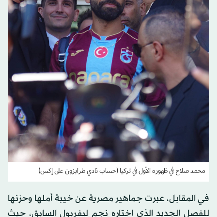
محمد صلاح في ظهوره الأول في تركيا (حساب نادي طرابزون على إكس)
في المقابل، عبرت جماهير مصرية عن خيبة أملها وحزنها
للفصل الجديد الذي اختاره نجم ليفربول السابق، حيث