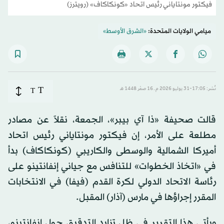
فيكتور مونتاياني رئيس اتحاد «كونكاكاف» (رويترز)
ميامي الولايات المتحدة:
«الشرق الأوسط»
T
نُشر: 17:05-31 يوليو 2026 م ـ 16 صفَر 1448 هـ
T
قالت صحيفة «ذا آي بيبر»، الجمعة، نقلاً عن مصادر
مطلعة على الأمر، إن فيكتور مونتاياني رئيس اتحاد
أميركا الشمالية والوسطى والكاريبي (كونكاكاف) بدأ
في «اتخاذ الخطوات» للتنافس مع جياني إنفانتينو على
رئاسة الاتحاد الدولي لكرة القدم (فيفا) في الانتخابات
المقرر إجراؤها في مارس (آذار) المقبل.
ويأتي هذا التقرير في ظل تزايد التدقيق حول إنفانتينو،