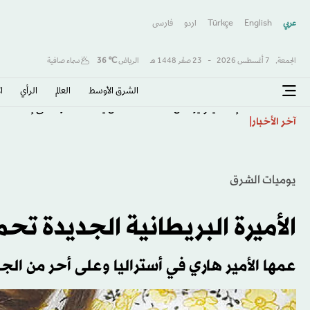
عربي
English
Türkçe
اردو
فارسى
الجمعة,
7 أغسطس 2026
-
23 صفَر 1448 هـ
الرياض
℃
36
سماء صافية
الشرق الأوسط​
العالم
الرأي
ا
إنفانتينو يرفض الاستقالة… من يملك القدرة على إسقاطه؟
آخر الأخبار
يوميات الشرق
الأميرة البريطانية الجديدة تحم
عمها الأمير هاري في أستراليا وعلى أحر من الجم