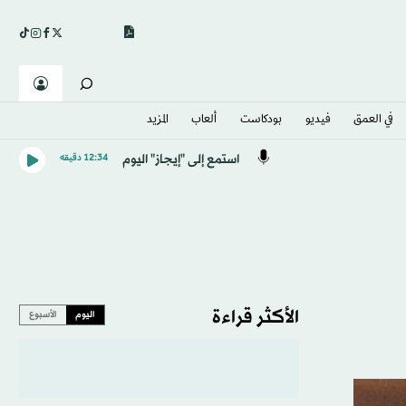
في العمق
فيديو
بودكاست
ألعاب
المزيد
استمع إلى "إيجاز" اليوم
12:34 دقيقه
الأكثر قراءة
اليوم
الأسبوع