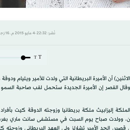
نُشر: 22:32-4 مايو 2015 م ـ 16 رَجب 1436 هـ
T
T
ين) أن الأميرة البريطانية التي ولدت للأمير ويليام ودوقة
 وقال القصر إن الأميرة الجديدة ستحمل لقب صاحبة السمو 
لملكة إليزابيث ملكة بريطانيا وزوجته الدوقة كيت بأفراد 
ندن، وولدت صباح يوم السبت في مستشفى سانت ماري بغرب
ر. الجد الأمير تشارلز ولي العهد البريطاني وزوجته كامي