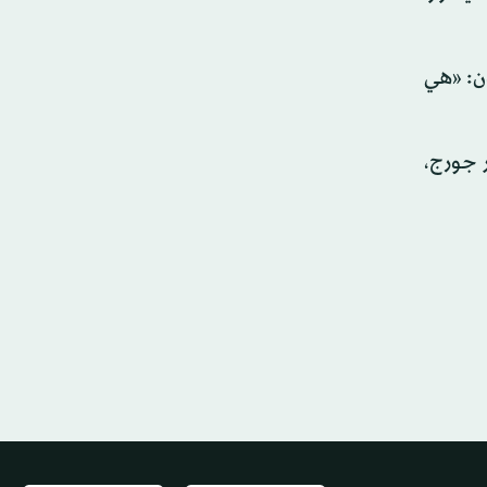
ون: «هي
ر جورج،