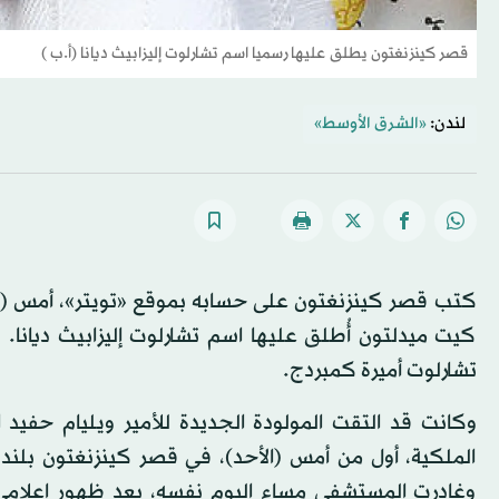
قصر كينزنغتون يطلق عليها رسميا اسم تشارلوت إليزابيث ديانا (أ.ب )
لندن:
«الشرق الأوسط»
كتب قصر كينزنغتون على حسابه بموقع «تويتر»، أمس (الاثن
كيت ميدلتون أُطلق عليها اسم تشارلوت إليزابيث ديانا.
تشارلوت أميرة كمبردج.
وكانت قد التقت المولودة الجديدة للأمير ويليام حفيد ا
الملكية، أول من أمس (الأحد)، في قصر كينزنغتون بل
وغادرت المستشفى مساء اليوم نفسه، بعد ظهور إعلامي قصي