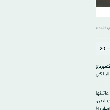
20
 كمبردج
الملكي
عائلتها
 لندن،
لا زارا