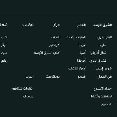
الشرق الأوسط​
العالم
الرأي
الاقتصاد
ثقافة
العالم العربي
الولايات المتحدة
المقالات
كتب
الخليج
أوروبا
كاريكاتير
الوتر 
شمال أفريقيا
آسيا
كتاب الشرق الأوسط
سينما
المشرق العربي
أفريقيا
إعلام
شؤون إقليمية
أميركا اللاتينية
في العمق
فيديو
بودكاست
ألعاب
حصاد الأسبوع
الكلمات المتقاطعة
تحقيقات وقضايا
سودوكو
+تحقيق