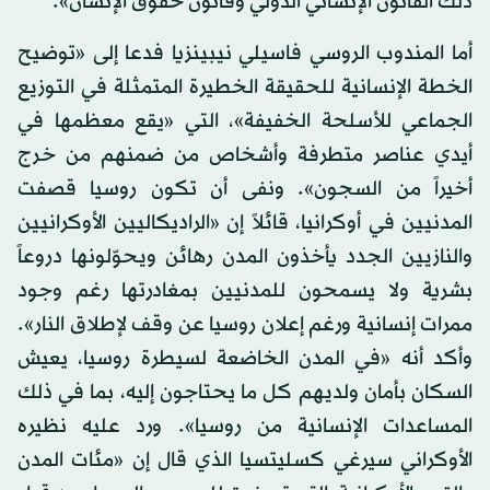
ذلك القانون الإنساني الدولي وقانون حقوق الإنسان».
أما المندوب الروسي فاسيلي نيبينزيا فدعا إلى «توضيح
الخطة الإنسانية للحقيقة الخطيرة المتمثلة في التوزيع
الجماعي للأسلحة الخفيفة»، التي «يقع معظمها في
أيدي عناصر متطرفة وأشخاص من ضمنهم من خرج
أخيراً من السجون». ونفى أن تكون روسيا قصفت
المدنيين في أوكرانيا، قائلاً إن «الراديكاليين الأوكرانيين
والنازيين الجدد يأخذون المدن رهائن ويحوّلونها دروعاً
بشرية ولا يسمحون للمدنيين بمغادرتها رغم وجود
ممرات إنسانية ورغم إعلان روسيا عن وقف لإطلاق النار».
وأكد أنه «في المدن الخاضعة لسيطرة روسيا، يعيش
السكان بأمان ولديهم كل ما يحتاجون إليه، بما في ذلك
المساعدات الإنسانية من روسيا». ورد عليه نظيره
الأوكراني سيرغي كسليتسيا الذي قال إن «مئات المدن