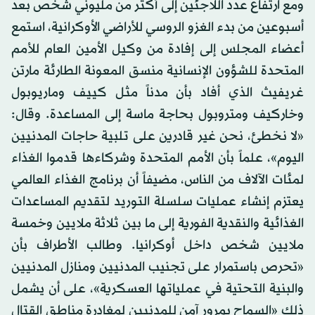
ومع ارتفاع عدد اللاجئين إلى أكثر من مليوني شخص بعد
أسبوعين من بدء الغزو الروسي للأراضي الأوكرانية، استمع
أعضاء المجلس إلى إفادة من وكيل الأمين العام للأمم
المتحدة للشؤون الإنسانية منسق المعونة الطارئة مارتن
غريفيث الذي أفاد بأن مدناً مثل كييف وماريوبول
وخاركيف ومتروبول بحاجة ماسة إلى المساعدة. وقال:
«لا نخطئ، نحن غير قادرين على تلبية حاجات المدنيين
اليوم»، علماً بأن الأمم المتحدة وشركاءها قدموا الغذاء
لمئات الآلاف من الناس، مضيفاً أن برنامج الغذاء العالمي
يعتزم إنشاء عمليات سلسلة التوريد لتقديم المساعدات
الغذائية والنقدية الفورية إلى ما بين ثلاثة ملايين وخمسة
ملايين شخص داخل أوكرانيا. وطالب الأطراف بأن
«تحرص باستمرار على تجنيب المدنيين ومنازل المدنيين
والبنية التحتية في عملياتها العسكرية»، على أن يشمل
ذلك «السماح بمرور آمن للمدنيين لمغادرة مناطق القتال