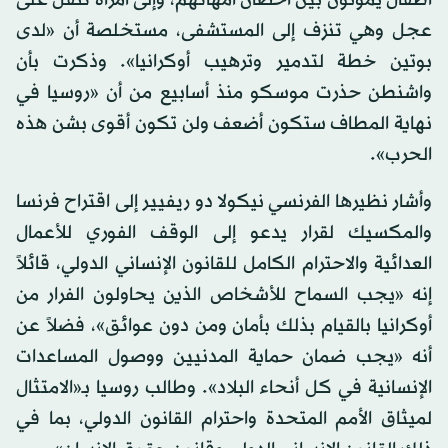
أطفال يموتون بين أحضان أمهاتهم، وإلى امرأة تنقل على
عجل وهي تنزف إلى المستشفى، مستخلصة أن «لدى
بوتين خطة لتدمير وترهيب أوكرانيا». وذكرت بأن
واشنطن حذرت موسكو منذ أسابيع من أن «روسيا في
نهاية المطاف ستكون أضعف ولن تكون أقوى بشن هذه
الحرب».
وأشار نظيرها الفرنسي نيكولا دو ريفيير إلى اقتراح فرنسا
والمكسيك لقرار يدعو إلى الوقف الفوري للأعمال
العدائية والاحترام الكامل للقانون الإنساني الدولي، قائلاً
إنه «يجب السماح للأشخاص الذين يحاولون الفرار من
أوكرانيا بالقيام بذلك بأمان ومن دون عوائق»، فضلاً عن
أنه «يجب ضمان حماية المدنيين ووصول المساعدات
الإنسانية في كل أنحاء البلاد». وطالب روسيا بـ«الامتثال
لميثاق الأمم المتحدة واحترام القانون الدولي، بما في