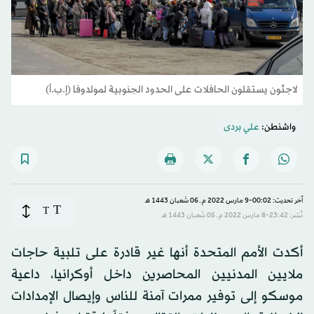
لاجئون يستقلون الحافلات على الحدود الجنوبية لمولدوفا (إ.ب.أ)
واشنطن:
علي بردى
آخر تحديث: 00:02-9 مارس 2022 م ـ 06 شَعبان 1443 هـ
T
T
نُشر: 23:42-8 مارس 2022 م ـ 05 شَعبان 1443 هـ
أكدت الأمم المتحدة أنها غير قادرة على تلبية حاجات
ملايين المدنيين المحاصرين داخل أوكرانيا، داعية
موسكو إلى توفير ممرات آمنة للناس وإيصال الإمدادات