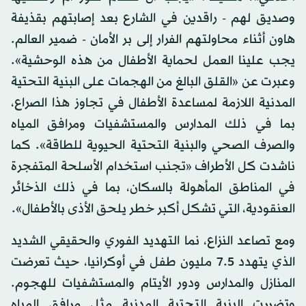
وصديق لهم - راقدين في الشارع بعد إصابتهم بقذيفة
هاون أثناء محاولتهم الفرار إلى بر الأمان - ضمير العالم.
يجب علينا العمل لحماية الأطفال من هذه الوحشية».
وعبرت عن «القلق البالغ من الهجمات على البنية التحتية
المدنية اللازمة لمساعدة الأطفال في تجاوز هذا الصراع،
بما في ذلك المدارس والمستشفيات ومرافق المياه
والصرف الصحي والبنية التحتية الحيوية للطاقة». كما
ناشدت كل الأطراف «تجنب استخدام الأسلحة المتفجرة
في المناطق المأهولة بالسكان، بما في ذلك الذخائر
العنقودية، التي تشكل أكبر خطر يلحق الأذى بالأطفال».
ومع تصاعد النزاع، نما التهديد الفوري والحقيقي الشديد
الذي يتهدد 7.5 مليون طفل في أوكرانيا، حيث تعرضت
المنازل والمدارس ودور الأيتام والمستشفيات للهجوم.
وتضررت البنية التحتية المدنية مثل مرافق المياه