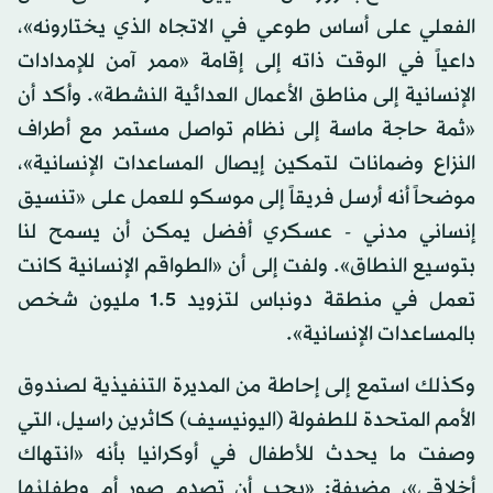
الفعلي على أساس طوعي في الاتجاه الذي يختارونه»،
داعياً في الوقت ذاته إلى إقامة «ممر آمن للإمدادات
الإنسانية إلى مناطق الأعمال العدائية النشطة». وأكد أن
«ثمة حاجة ماسة إلى نظام تواصل مستمر مع أطراف
النزاع وضمانات لتمكين إيصال المساعدات الإنسانية»،
موضحاً أنه أرسل فريقاً إلى موسكو للعمل على «تنسيق
إنساني مدني - عسكري أفضل يمكن أن يسمح لنا
بتوسيع النطاق». ولفت إلى أن «الطواقم الإنسانية كانت
تعمل في منطقة دونباس لتزويد 1.5 مليون شخص
بالمساعدات الإنسانية».
وكذلك استمع إلى إحاطة من المديرة التنفيذية لصندوق
الأمم المتحدة للطفولة (اليونيسيف) كاثرين راسيل، التي
وصفت ما يحدث للأطفال في أوكرانيا بأنه «انتهاك
أخلاقي»، مضيفة: «يجب أن تصدم صور أم وطفليْها