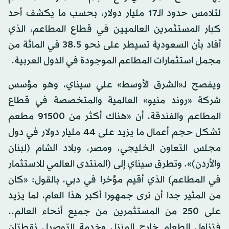
لتلامس حدود الـ17 مليار دولار، بحسب ما يكشف أحد
كبار المستثمرين العالميين في قطاع المطاعم، الذي
أفاد بأن السعودية تسيطر على نحو 38.5 في المائة من
مجمل استثمارات المطاعم الموجودة في الدول العربية.
ويفصح لـ«الشرق الأوسط» علي سيناي، وهو مؤسس
شركة «روند منيو» العالمية والمتخصصة في قطاع
المطاعم والفندقة، أن «هناك أكثر من 91500 مطعم
تشكل حجم أعمال ما يزيد على 44 مليار دولار في دول
مجلس التعاون الخليجي، ومصر، وبلاد الشام (لبنان
والأردن)». وتطرق سيناي إلى (المنتدى العالمي للاستثمار
في المطاعم) الذي أقيم مؤخرا في دبي، بالقول: «كان
من المثير جدا أن نرى جمهورا أكبر هذا العام، لما يزيد
على 250 من المستثمرين من جميع أنحاء العالم..
فتناول الطعام خارج المنزل وخدمة التوصيل نقطتان