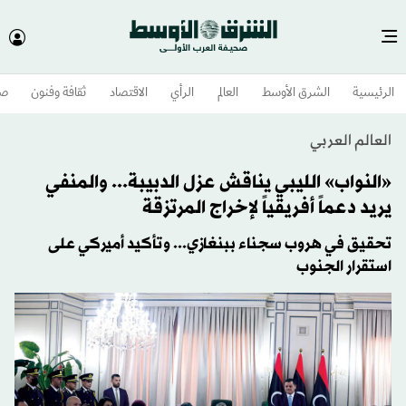
الرئيسية
الشرق الأوسط​
العالم
الرأي
الاقتصاد
ثقافة وفنون
صح
العالم العربي
«النواب» الليبي يناقش عزل الدبيبة... والمنفي
يريد دعماً أفريقياً لإخراج المرتزقة
تحقيق في هروب سجناء ببنغازي... وتأكيد أميركي على
استقرار الجنوب