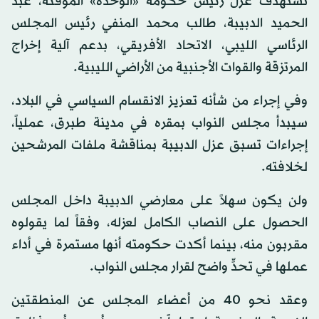
تستهدف عزل رئيس حكومة «الوحدة» المؤقتة، عبد
الحميد الدبيبة، طالب محمد المنفي رئيس المجلس
الرئاسي الليبي، الاتحاد الأفريقي، بدعم آلية إخراج
المرتزقة والقوات الأجنبية من الأراضي الليبية.
وفي إجراء من شأنه تعزيز الانقسام السياسي في البلاد،
سيبدأ مجلس النواب بمقره في مدينة طبرق، عملياً،
إجراءات تسبق عزل الدبيبة بمناقشة ملفات المرشحين
لخلافته.
ولن يكون سهلاً على معارضي الدبيبة داخل المجلس
الحصول على النصاب الكامل لعزله، وفقاً لما يقولوه
مقربون منه، بينما أكدت حكومته أنها مستمرة في أداء
عملها في تحدٍّ واضح لقرار مجلس النواب.
وعقد نحو 40 من أعضاء المجلس عن المنطقتين