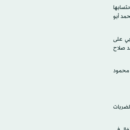
حتسابها
مد أبو
بي على
د صلاح
ارلوس كيروش 3 تغييرات بدخول محمود
لضربات
غال في