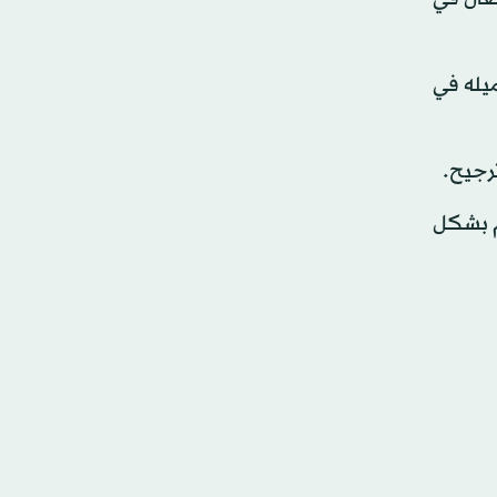
ميله في
رجيح.
م بشكل