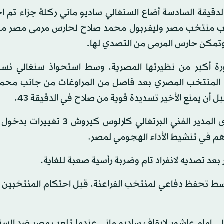
الدقيقة السادسة أضاع السنغالي ساديو ماني ركلة جزاء تم ا
عب منتخب مصر وليفربول محمد صلاح لحارس مرمى مصر مح
، وتمكن حارس المرمى من التصدي لها.
 أكبر من نظيرتها المصرية، وسط استحواذ سنغالي نس
 المنتخب المصري بعد فاصل من المراوغات من جانب محم
أن يمنع الأخير تسديدة قوية من صلاح في الدقيقة 43.
وفي الشوط الثاني تحسن المنتخب المصري نسبيا، وأجرى المدير الفني البرتغالي ك
م في تنشيط الأداء الهجومي لمصر.
د تصديه لانفراد تام وضربة رأسية صعبة للغاية.
وسط تحفظ دفاعي لمنتخب الفراعنة، قبل احتكام المنتخبين 
ى إمام عاشور لإيقاف ساديو ماني عندما تلعب مصر ضد السن