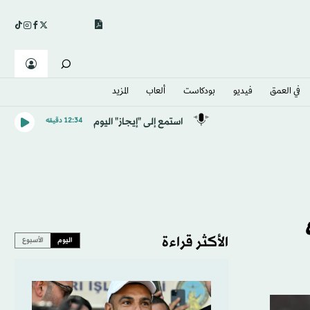
في العمق
فيديو
بودكاست
ألعاب
المزيد
استمع إلى "إيجاز" اليوم
12:34 دقيقه
الأكثر قراءة
اليوم
الأسبوع