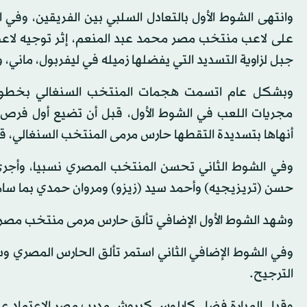
وانتهى الشوط الأول بالتعادل السلبي بين الفريقين، وفي 
على لاعب منتخب مصر محمد عبد المنعم، إثر توجيه لا
جبل لزاوية التسديد التي يفضلها زميله في ليفربول، ماني
وبشكل عام اتسمت هجمات المنتخب السنغالي بخطورة
مجريات اللعب في الشوط الأول، قبل أن تضيع أول فرص
أنهاها بتسديدة التقطها حارس مرمى المنتخب السنغالي، قبل 
حسن (تريزيجيه) وأحمد سيد (زيزو) ومروان حمدي بما ساه
وشهد الشوط الأول الإضافي تألق حارس مرمى منتخب مصر بع
وفي الشوط الإضافي الثاني استمر تألق الحارس المصري 
الترجيح.
وقبل المبارة فضل كارلوس كيروش مدرب مصر الاعتماد عل