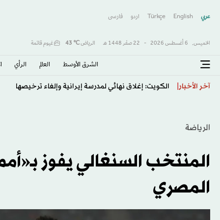
عربي
English
Türkçe
اردو
فارسى
الخميس,
6 أغسطس 2026
-
22 صفَر 1448 هـ
الرياض
℃
43
غيوم قاتمة
الشرق الأوسط​
العالم
الرأي
ا
هجوم حوثي واسع على معسكرات القوات اليمنية يهدد بإعاد
آخر الأخبار
الرياضة
المنتخب السنغالي يفوز بـ«أمم
المصري