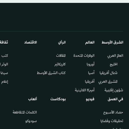
الشرق الأوسط​
العالم
الرأي
الاقتصاد
ثقافة
العالم العربي
الولايات المتحدة
المقالات
كتب
الخليج
أوروبا
كاريكاتير
الوتر 
شمال أفريقيا
آسيا
كتاب الشرق الأوسط
سينما
المشرق العربي
أفريقيا
إعلام
شؤون إقليمية
أميركا اللاتينية
في العمق
فيديو
بودكاست
ألعاب
حصاد الأسبوع
الكلمات المتقاطعة
تحقيقات وقضايا
سودوكو