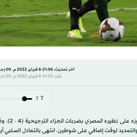
آخر تحديث: 21:56-6 فبراير 2022 م ـ 05 رَجب 1443 هـ
نُشر: 21:53-6 فبراير 2022 م ـ 05 رَجب 1443 هـ
T
T
حقق المنتخب السنغالي لقب بطولة أفريقيا ل
، والتمديد لوقت إضافي على شوطين، انتهى بالتعادل السلبي أيض