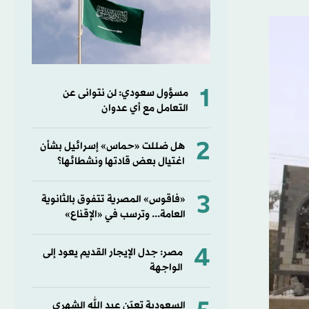
1
مسؤول سعودي: لن نتوانى عن
التعامل مع أي عدوان
2
هل ضللت «حماس» إسرائيل بشأن
اغتيال بعض قادتها ونشطائها؟
3
«فاقوس» المصرية تتفوق بالثانوية
العامة... وترسب في «الإقناع»
4
مصر: جدل الإيجار القديم يعود إلى
الواجهة
السعودية تعيّن عبد الله الشهري