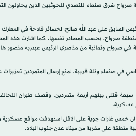
قة صرواح شرق صنعاء للتصدي للحوثيين الذين يحاولون الت
س السابق علي عبد الله صالح، لخسائر فادحة في المعارك و
 منطقة صرواح، بحسب المصادر نفسها. كما اشارت هذه المصا
متمردا ومن القوات الحليفة لهم خلال 24 ساعة في صرواح وثمانية من مناصري الرئيس عبدربه منص
ئاسي في صنعاء وتلة قريبة، لمنع إرسال المتمردين تعزيزات
ة سبعة قتلى بينهم أربعة متمردين. وقصف طيران التحالف
 عسكرية.
م، ان خمس غارات جوية على الاقل استهدفت مواقع عسكرية 
 منطقة على مقربة من ميناء عدن جنوب البلاد.