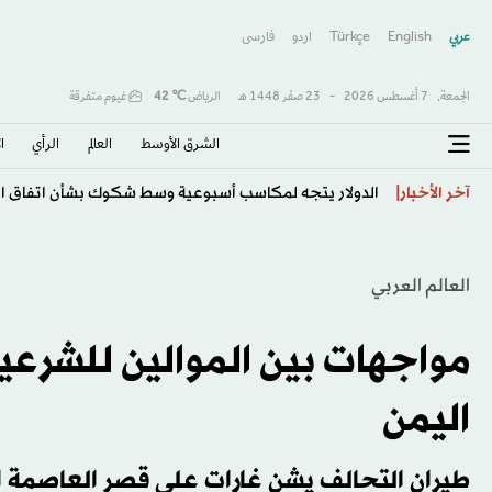
عربي
English
Türkçe
اردو
فارسى
الجمعة,
7 أغسطس 2026
-
23 صفَر 1448 هـ
الرياض
℃
42
غيوم متفرقة
الشرق الأوسط​
العالم
الرأي
ا
الذكاء الاصطناعي يبتكر فيروسات جديدة... إنجاز علمي يث
آخر الأخبار
العالم العربي
مواجهات بين الموالين للشرعية
اليمن
طيران التحالف يشن غارات على قصر العاصمة ال