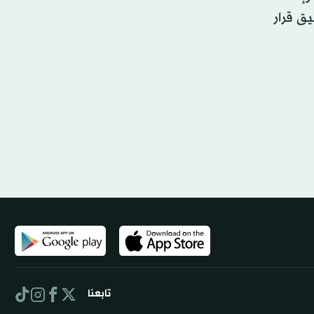
يق قرار
تابعنا