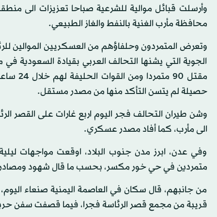
وأرسلت قبائل موالية للشرعية صباحا تعزيزات الى منط
محافظة مأرب الغنية بالنفط والغاز الطبيعي.
وتعرض المتمردون وحلفاؤهم من العسكريين الموالين للرئي
الجوية التي يشنها التحالف العربي بقيادة السعودية في
مقتل 90 
حصيلة لم يتسن التأكد منها من مصدر مستقل.
وشن طيران التحالف فجر اليوم اربع غارات على القصر الر
الى مأرب، كما أفاد مصدر عسكري.
وفي عدن، ابرز مدن جنوب البلاد، اوقعت مواجهات ليلي
متمردين في حي خور مكسر، بحسب ما قال شهود ومصادر
من جانبهم، قال سكان في العاصمة اليمنية صنعاء اليو
قريبة من مجمع قصر الرئاسة فجرا، فيما قصفت سفن حربية