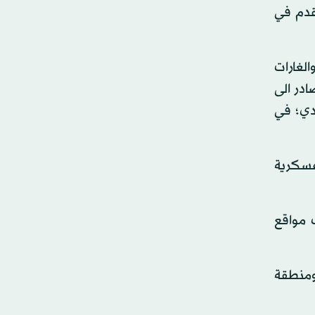
قدم في
الغارات
در الى
ور هادي؛ في
 عسكرية
 مواقع
ومنطقة