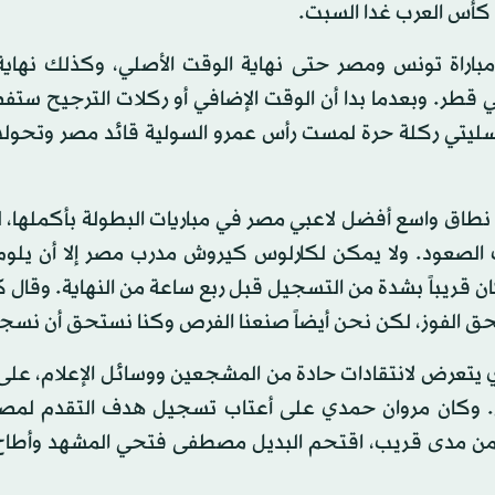
 كأس العرب غدا السبت.
باراة تونس ومصر حتى نهاية الوقت الأصلي، وكذلك نهاية
تسب بدل الضائع البالغ ثلاث دقائق في استاد 974 في قطر. وبعدما بدا أن الوقت الإضافي أو ركلات الترج
 السليتي ركلة حرة لمست رأس عمرو السولية قائد مصر وتحول
 نطاق واسع أفضل لاعبي مصر في مباريات البطولة بأكملها،
 الصعود. ولا يمكن لكارلوس كيروش مدرب مصر إلا أن يلوم
 قريباً بشدة من التسجيل قبل ربع ساعة من النهاية. وقال 
تحق الفوز، لكن نحن أيضاً صنعنا الفرص وكنا نستحق أن نسج
 يتعرض لانتقادات حادة من المشجعين ووسائل الإعلام، عل
 وكان مروان حمدي على أعتاب تسجيل هدف التقدم لمصر
ى من مدى قريب، اقتحم البديل مصطفى فتحي المشهد وأطاح 