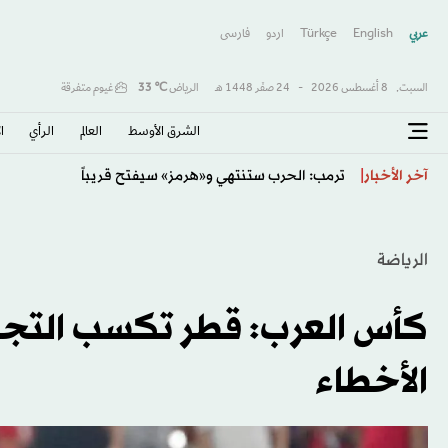
عربي
English
Türkçe
اردو
فارسى
السبت,
8 أغسطس 2026
-
24 صفَر 1448 هـ
الرياض
℃
33
غيوم متفرقة
الشرق الأوسط​
العالم
الرأي
ا
بغداد تضبط الأمن في «مناطق رخوة»
آخر الأخبار
الرياضة
كأس العرب: قطر تكسب التجرب
الأخطاء