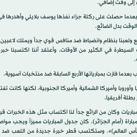
 إلى وقت إضافي.
 بعدما حصلت على ركلة جزاء نفذها يوسف بلايلي وأهدرها في 
ئع ولعبنا بنظام وانضباط ضد منافس قوي جداً ويملك لاعبين
سيطرة في الكثير من الأوقات، وأعتقد أننا اكتسبنا خبرة
.
دما فازت بمبارياتها الأربع السابقة ضد منتخبات آسيوية.
وروبا وأميركا الشمالية وأميركا الجنوبية، لكنها كانت تفت
بطلة أفريقيا.
اريات وكان من الرائع جداً لنا اكتساب مثل هذه الخبرات ق
مباراة (أمام الجزائر). كان جدول المباريات مميزاً ويجب موا
 لكأس العالم)». وستكتسب قطر خبرة جديدة من اللعب ضد