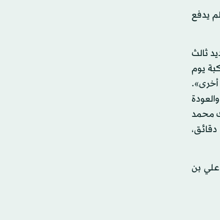
م يدفع
د ثالث
بة يوم
أخرى».
العودة
ر وشارك محمد
دقائق،
الوسط محمد علي بن