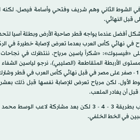
في الشوط الثاني وهم شريف وفتحي وأسامة فيصل، لكنه ل
 قبل النهائي.
شكل أفضل عندما يواجه قطر صاحبة الأرض وبطلة آسيا لتحدي
اح في نهائي كأس العرب بعدما تعرض لإصابة خطيرة في الرك
 على «فيسبوك»: «شكراً ياسين مرياح، ننتظرك في نجاحات 
توى الأربطة المتقاطعة (الصليبي)، نرجو لياسين الشفاء و
السريعة». وأصيب مرياح في كرة مشتركة خلال فوز تونس 1 - صفر على مصر في قبل نهائي كأس العرب في قط
ط الأول. لكن مرياح تعرض للإصابة نفسها قبل ذلك بعشر 
بل أن يغادر الملعب.
وكان مرياح ضمن ثلاثة لاعبين في خط الدفاع خلال اللعب بطريقة 3 - 4 - 3 لكن بعد مشاركة لاعب 
عبين في الخط الخلفي.