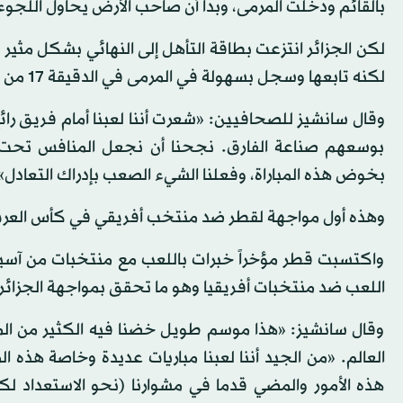
بالقائم ودخلت المرمى، وبدا أن صاحب الأرض يحاول اللجوء
لكن الجزائر انتزعت بطاقة التأهل إلى النهائي بشكل مثير
لكنه تابعها وسجل بسهولة في المرمى في الدقيقة 17 من الوقت بدل الضائع.
وقال سانشيز للصحافيين: «شعرت أننا لعبنا أمام فريق را
بوسعهم صناعة الفارق. نجحنا أن نجعل المنافس تحت ال
بخوض هذه المباراة، وفعلنا الشيء الصعب بإدراك التعادل»
وهذه أول مواجهة لقطر ضد منتخب أفريقي في كأس العرب بع
واكتسبت قطر مؤخراً خبرات باللعب مع منتخبات من آسيا وأ
اللعب ضد منتخبات أفريقيا وهو ما تحقق بمواجهة الجزائر 
وقال سانشيز: «هذا موسم طويل خضنا فيه الكثير من المب
العالم. «من الجيد أننا لعبنا مباريات عديدة وخاصة هذه ال
هذه الأمور والمضي قدما في مشوارنا (نحو الاستعداد