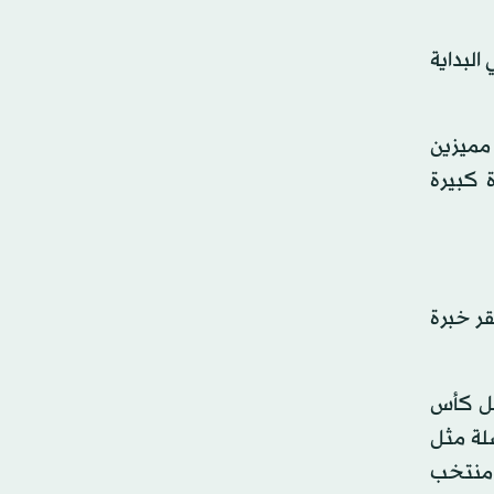
البداية
 مميزين
 كبيرة
قر خبرة
بل كأس
صلة مثل
 منتخب