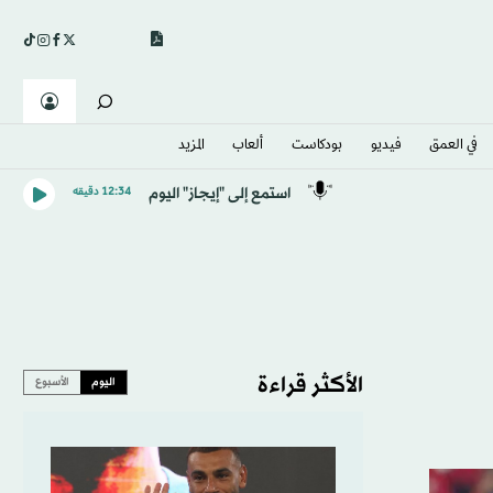
في العمق
فيديو
بودكاست
ألعاب
المزيد
استمع إلى "إيجاز" اليوم
12:34 دقيقه
الأكثر قراءة
اليوم
الأسبوع