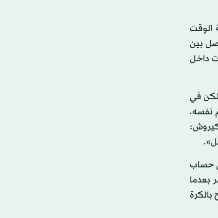
 الوقت
يح ستفصل بين
ت داخل
 لكن في
 نفسه،
كيروش:
ل».
ى حساب
 بعدما
بالكرة