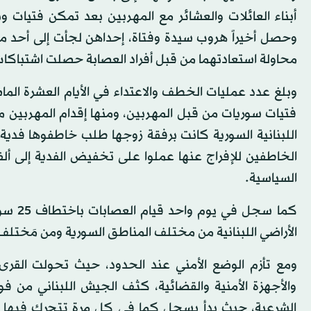
أبناء العائلات والعشائر مع المهربين بعد تمكن فتيات
وحصل أخيراً هروب سيدة وفتاة، إحداهن لجأت إلى أحد منازل
محاولة استعادتهما من قبل أفراد العصابة حصلت اشتباكات ب
فتيات سوريات من قبل المهربين، ومنها إقدام المهربين 
الخاطفين للإفراج عنها عملوا على تخفيض الفدية إلى أل
السياسية.
كما سج
الأراضي اللبنانية من مختلف المناطق السورية ومن مَختلف 
ومع تأزم الوضع الأمني عند الحدود، حيث تحولت القرى ال
والأجهزة الأمنية والقضائية، كثف الجيش اللبناني من ف
الشرعية، حيث بدأ يسجل كما في كل مرة تتحرك فيها ال