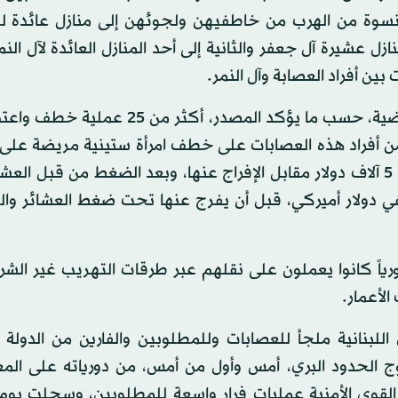
 ونسوة من الهرب من خاطفيهن ولجوئهن إلى منازل عائدة لل
 عشيرة آل جعفر والثانية إلى أحد المنازل العائدة لآل النم
ين أفراد العصابة وآل النمر.
وبلغ عدد عمليات الخطف والاعتداء في الأيام العشرة الماضية، حسب ما يؤكد المصدر، أ
من أفراد هذه العصابات على خطف امرأة ستينية مريضة على 
اللبنانية السورية كانت برفقة زوجها طلب خاطفوها فدية 5 آلاف دولار مقابل الإفراج عنها، وبعد الضغط من قب
في دولار أميركي، قبل أن يفرج عنها تحت ضغط العشائر وال
ل في يوم واحد قيام العصابات باختطاف 25 سورياً كانوا يعملون على نقلهم عبر طرقات التهريب غير 
الأعمار.
لبنانية ملجأ للعصابات وللمطلوبين والفارين من الدولة ال
وج الحدود البري، أمس وأول من أمس، من دورياته على المعا
قوى الأمنية عمليات فرار واسعة للمطلوبين، وسجلت يوم