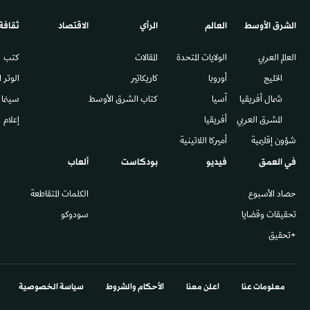
الشرق الأوسط​
العالم
الرأي
الاقتصاد
ثقافة
العالم العربي
الولايات المتحدة
المقالات
كتب
الخليج
أوروبا
كاريكاتير
الوتر 
شمال أفريقيا
آسيا
كتاب الشرق الأوسط
سينما
المشرق العربي
أفريقيا
إعلام
شؤون إقليمية
أميركا اللاتينية
في العمق
فيديو
بودكاست
ألعاب
حصاد الأسبوع
الكلمات المتقاطعة
تحقيقات وقضايا
سودوكو
+تحقيق
معلومات عنا
اعلن معنا
الأحكام والشروط
سياسة الخصوصية