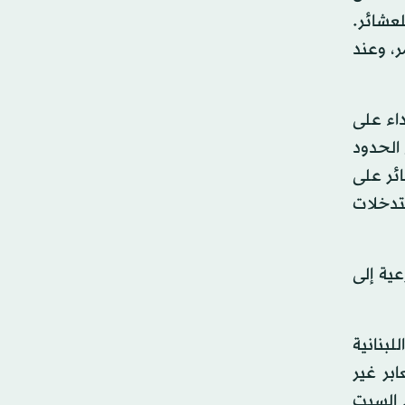
عشائر.
ر، وعند
كثر من 25 عملية خطف واعتداء على
الحدود
ل العشائر على
تدخلات
الشرعية إلى
لبنانية
بر غير
 السبت