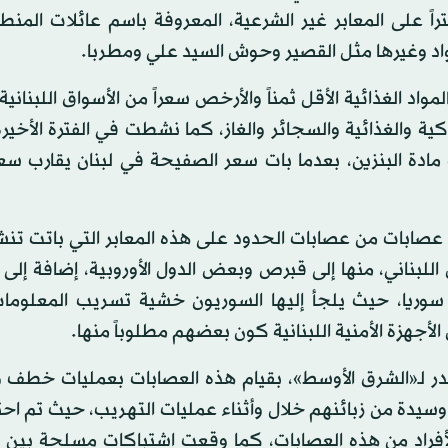
ً إلى حوش السيد علي غرباً بطول 22 كيلومتراً على المعابر غير الشرعية، المعروفة باسم عائلات ا
عواد وغيرها مثل القصير وحوش السيد علي ومطربا.
د الغذائية الأقل ثمناً والأرخص سعراً من الأسواق اللبناني
لاكية والغذائية والسجائر والغاز، كما نشطت في الفترة الأخير
ادة البنزين، بعدما بات سعر الصفيحة في لبنان يقارب سع
 عصابات من عصابات الحدود على هذه المعابر التي باتت تن
للبناني، منها إلى قبرص وبعض الدول الأوروبية، إضافة إلى
ى سوريا، حيث يلجأ إليها السوريون خشية تسريب المعلومات
أجهزة الأمنية اللبنانية كون بعضهم مطلوباً منها.
صدر لـ«الشرق الأوسط»، بقيام هذه العصابات بعمليات خطف و
 وسيدة من زبائنهم خلال وأثناء عمليات التهريب، حيث تم اح
 لأفراد من هذه العصابات، كما وقعت اشتباكات مسلحة بين 