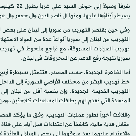
شرقاً وصولا
يسيطر أبناؤها عليها، ومنها آل ناصر الدين وآل جعفر وآل 
وفي حين يقتصر التهريب من سوريا إلى لبنان على بعض الموا
التهريب من لبنان إلى سوريا أنواعاً عدة من المواد الاسته
تهريب السيارات المسروقة، مع تراجع ملحوظ في تهريب م
سوريا نتيجة رفع الدعم عن المحروقات في لبنان.
أما الظاهرة الجديدة، حسب المصدر، فتتمثل بسيطرة أربع
خط تهريب البشر من مختلف الأراضي السورية إلى الداخل ا
التهريب القديمة الجديدة، وإن بنسبة أقل من لبنان إل
المتحدة التي تقدم لهم بطاقات المساعدات كلاجئين، ومن ال
واللافت أخيراً تطور عمليات التهريب، وفق ما يؤكد الم
مقابل فدية مالية، كاشفاً عن اعتداءات قبل أيام على فتاة
والاعتداء عليهما بعد سوقهما إلى بعض المنازل العائدة