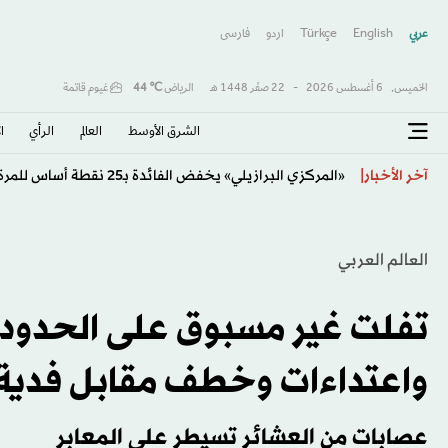
عربي
English
Türkçe
اردو
فارسى
الخميس,
6 أغسطس 2026
-
22 صفَر 1448 هـ
الرياض
℃
44
غيوم قاتمة
الشرق الأوسط​
العالم
الرأي
ا
«تيك توك» يختبر المكالمات الصوتية داخل الرسائل الخاص
آخر الأخبار
العالم العربي
تفلت غير مسبوق على الحدود ا
واعتداءات وخطف مقابل فدية
عصابات من العشائر تسيطر على المعابر