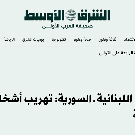
لاقتصاد
ثقافة وفنون
صحة وعلوم
تكنولوجيا
يوميات الشرق​
الرياضة
ة
للبنانية ـ السورية: تهريب أش