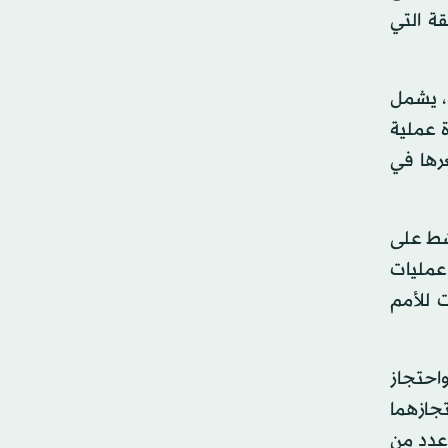
لمنطقة التي
ة، يشمل
ة عملية
رها في
شط على
 عمليات
 للأمم
احتجاز
تجازهما
عدد من