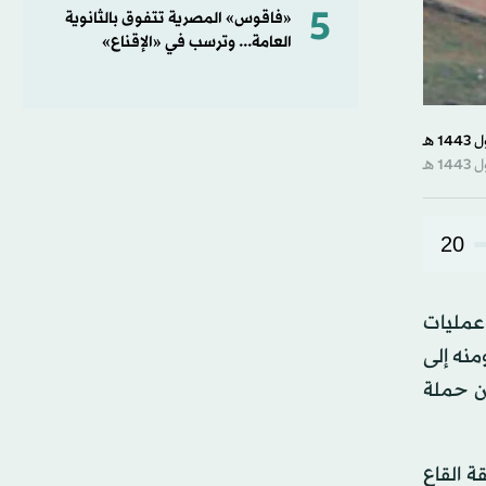
5
«فاقوس» المصرية تتفوق بالثانوية
العامة... وترسب في «الإقناع»
20
وعمليات
نه إلى
ن حملة
ة القاع