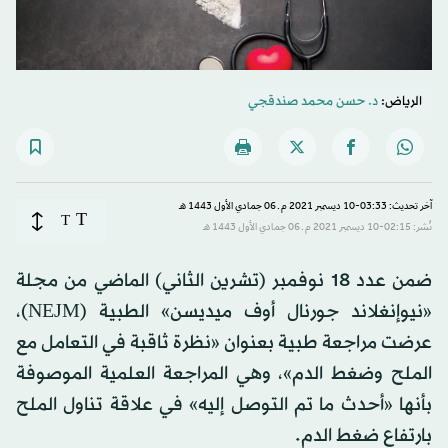
الرياض:
د. حسن محمد صندقجي
آخر تحديث: 03:33-10 ديسمبر 2021 م ـ 06 جمادي الأول 1443 هـ
T
T
نُشر: 02:15-10 ديسمبر 2021 م ـ 06 جمادي الأول 1443 هـ
ضمن عدد 18 نوفمبر (تشرين الثاني) الماضي من مجلة
«نيوإنغلاند جورنال أوف ميديسن» الطبية (NEJM)،
عرضت مراجعة طبية بعنوان «نظرة ثاقبة في التعامل مع
الملح وضغط الدم»، وهي المراجعة العلمية الموصوفة
بأنها «أحدث ما تم التوصل إليه» في علاقة تناول الملح
بارتفاع ضغط الدم.