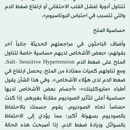
تتناول أدوية لفشل القلب الاحتقاني أو ارتفاع ضغط الدم
والتي تتسبب في احتباس البوتاسيوم».
حساسية الملح
وأضاف الباحثون في مراجعتهم الحديثة جانباً آخر
بقولهم: «بعض الأشخاص لديهم حساسية خاصة لتناول
الملح على ضغط الدم Salt- Sensitive Hypertension،
ومع تناولهم كميات معتادة من الملح، يحصل ارتفاع في
ضغط الدم لدى هؤلاء الأشخاص». وفي هذا الشأن يقول
أطباء «مايوكلينك»: «أجسام بعض الأشخاص لديها
حساسية أعلى لتأثير الصوديوم مقارَنةً بغيرهم. إذا كنتَ
حسَاساً تجاه الصوديوم، يقوم جسمكَ بالاحتفاظ
بالصوديوم بسهولة أكبر؛ مما يؤدي إلى الاحتفاظ
بالسوائل وزيادة ضغط الدم. إذا أصبحَتْ هذه الحالة