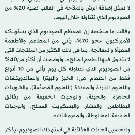
لا تمثل إضافة الرشّ بالملاّحة في الغالب نسبة 20% من
الصوديوم الذي نتناوله خلال اليوم.
وقالت ما ملخصه إن «معظم الصوديوم الذي يستهلكه
الأميركيون -نحو 70%- يأتي من المطاعم والأطعمة
المعبأة والمعالَجة، بما في ذلك الكثير من المنتجات التي
لا نتذوق فيها الطعم المالح». وأوضحت أن أكثر من40%
من الصوديوم الذي نتناوله كل يوم يأتي من 10 أنواع
فقط من الطعام هي: الخبز والبيتزا والساندويتشات
واللحوم الباردة والمقددة (اللحوم المُصنّعة)، والشوربات
الجاهزة، والجبنة، والوجبات الخفيفة من رقائق
البطاطس، والفشار، والبسكويت المملح، والوجبات
الخفيفة المخلوطة، والمقرمشات».
ولتحسين العادات الغذائية في استهلاك الصوديوم، يذكر