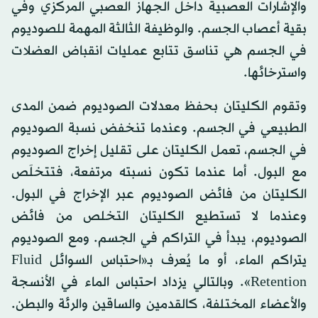
والإشارات العصبية داخل الجهاز العصبي المركزي وفي
بقية أعصاب الجسم. والوظيفة الثالثة المهمة للصوديوم
في الجسم هي تناسق تتابع عمليات انقباض العضلات
واسترخائها.
وتقوم الكليتان بحفظ معدلات الصوديوم ضمن المدى
الطبيعي في الجسم. وعندما تنخفض نسبة الصوديوم
في الجسم، تعمل الكليتان على تقليل إخراج الصوديوم
مع البول. أما عندما تكون نسبته مرتفعة، فتتخلَص
الكليتان من فائض الصوديوم عبر الإخراج في البول.
وعندما لا تستطيع الكليتان التخلص من فائض
الصوديوم، يبدأ في التراكم في الجسم. ومع الصوديوم
يتراكم الماء، أو ما يُعرف بـ«احتباس السوائل Fluid
Retention». وبالتالي يزداد احتباس الماء في الأنسجة
والأعضاء المختلفة، كالقدمين والساقين والرئة والبطن.