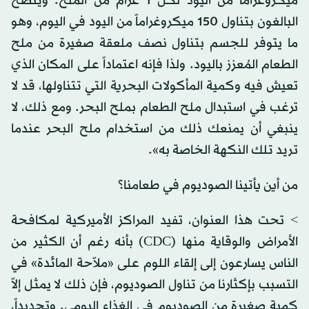
ميكروغراماً من اليود لكل 1 غرام من الملح. ويُنصح
البالغون بتناول 150 ميكروغراماً من اليود في اليوم، وهو
ما يتوفر للجسم بتناول نصف ملعقة صغيرة من ملح
الطعام المُعزز باليود. ولذا فإنه اعتماداً على المكان الذي
تعيش فيه وكمية المأكولات البحرية التي تتناولها، قد لا
ترغب في استبدال ملح الطعام بملح البحر. ومع ذلك، لا
ينبغي أن يمنعك ذلك من استخدام ملح البحر عندما
تريد تلك النكهة الخاصة به».
من أين يأتينا الصوديوم في طعامنا؟
> تحت هذا العنوان، تفيد المراكز الأميركية لمكافحة
الأمراض والوقاية منها (CDC) بأنه رغم أن الكثير من
الناس يسارعون إلى إلقاء اللوم على «ملاّحة المائدة» في
التسبب بإكثارنا من تناول الصوديوم، فإن ذلك لا يمثل إلاّ
كمية صغيرة من الصوديوم في الغذاء اليومي. وتحديداً،