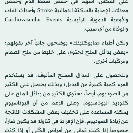
على العكس، أسهم في خفض ضغط الدم وخفض
معدلات الإصابة بالسكتة الدماغية Stroke وأحداث القلب
والأوعية الدموية الرئيسية Cardiovascular Events
والوفاة من أي سبب.
ولكن أطباء «مايوكلينك» يوضحون جانباً آخر بقولهم:
«بعض بدائل الملح تحتوي على خليط من ملح الطعام
ومركّبات أخرى.
وللحصول على المذاق المملح المألوف، قد يستخدم
المرء كمية كبيرة من البديل؛ وبذلك يحصل على الكثير
من الصوديوم. أيضاً، يحتوي الكثير من بدائل الملح على
كلوريد البوتاسيوم. وعلى الرغم من أن البوتاسيوم
يمكنه المساعدة على تخفيف بعض المشكلات الناتجة
عن زيادة الصوديوم، فإن الإفراط في تناوله قد يكون ضاراً،
خصوصاً إذا كنتَ تعاني من أمراض الكُلى أو إذا كنت