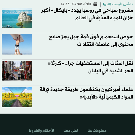
«الشرق الأوسط» (لندن)
الثلاثاء 04/08 - 14:33
مشروع سياحي في روسيا يهدد «بايكال» أكبر
خزان للمياه العذبة في العالم
حوض استحمام فوق قمة جبل يجرّ صانع
محتوى إلى عاصفة انتقادات
نقل المئات إلى المستشفيات جراء «كارثة»
الحر الشديد في اليابان
علماء أميركيون يكتشفون طريقة جديدة لإزالة
المواد الكيميائية «الأبدية»
معلومات عنا
اعلن معنا
الأحكام والشروط