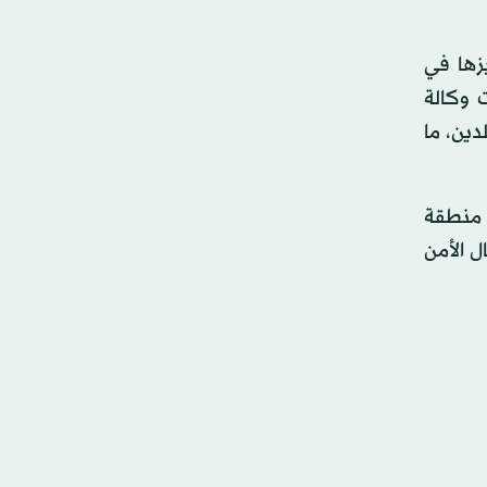
يزها في
 وكالة
دين، ما
 منطقة
ل الأمن