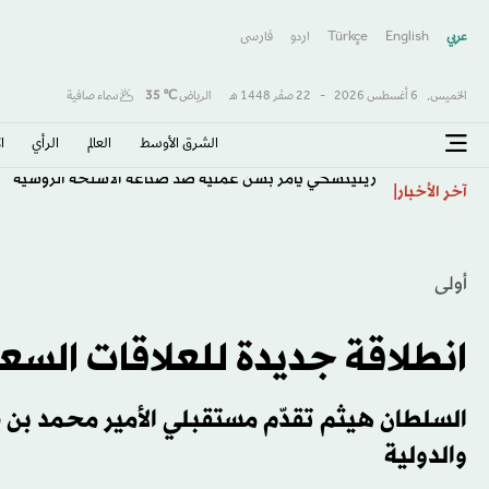
عربي
English
Türkçe
اردو
فارسى
الخميس,
6 أغسطس 2026
-
22 صفَر 1448 هـ
الرياض
℃
35
سماء صافية
الشرق الأوسط​
العالم
الرأي
ا
زيلينسكي يأمر بشن عملية ضد صناعة الأسلحة الروسية
آخر الأخبار
أولى
انطلاقة جديدة للعلاقات السعود
السلطان هيثم تقدّم مستقبلي الأمير محمد بن س
والدولية