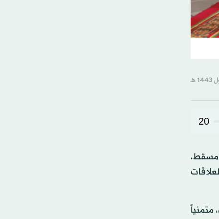
20
 مسقط،
علاقات
متمنياً