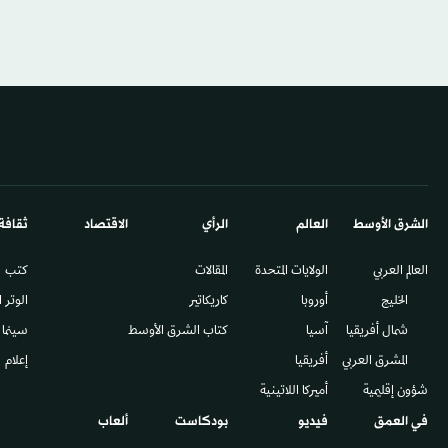
الشرق الأوسط​
العالم
الرأي
الاقتصاد
ثقافة
العالم العربي
الولايات المتحدة
المقالات
كتب
الخليج
أوروبا
كاريكاتير
الوتر 
شمال أفريقيا
آسيا
كتاب الشرق الأوسط
سينما
المشرق العربي
أفريقيا
إعلام
شؤون إقليمية
أميركا اللاتينية
في العمق
فيديو
بودكاست
ألعاب