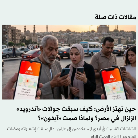
مقالات ذات صلة
حين تهتز الأرض: كيف سبقت جوالات «آندرويد»
الزلزال في مصر؟ ولماذا صمت «آيفون»؟
الشاشات انقسمت في أيدي المستخدمين إلى عالمين: عالم سبقت إشعاراته ومضات
الهلع وعالم التزم الصمت التام