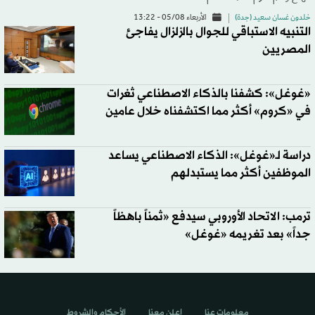
خلدون غسان سعيد (جدة)
الأربعاء 05/08 - 13:22
التنبيه الاستباقي للجوال بالزلزال يفاجئ
المصريين
«غوغل»: كشفنا بالذكاء الاصطناعي ثغرات
في «كروم» أكثر مما اكتشفناه خلال عامين
دراسة لـ«غوغل»: الذكاء الاصطناعي يساعد
الموظفين أكثر مما يستبدلهم
ترمب: الاتحاد الأوروبي سيدفع «ثمناً باهظاً
جداً» بعد تغريمه «غوغل»
معلومات عنا
اعلن معنا
الأحكام والشروط