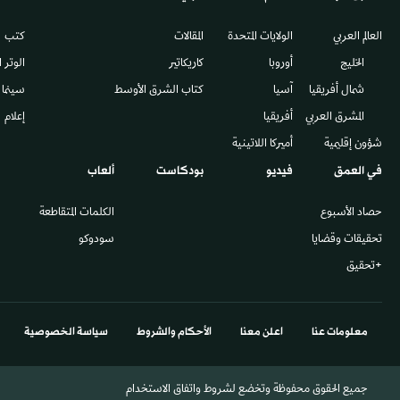
العالم العربي
الولايات المتحدة
المقالات
كتب
الخليج
أوروبا
كاريكاتير
الوتر 
شمال أفريقيا
آسيا
كتاب الشرق الأوسط
سينما
المشرق العربي
أفريقيا
إعلام
شؤون إقليمية
أميركا اللاتينية
في العمق
فيديو
بودكاست
ألعاب
حصاد الأسبوع
الكلمات المتقاطعة
تحقيقات وقضايا
سودوكو
+تحقيق
معلومات عنا
اعلن معنا
الأحكام والشروط
سياسة الخصوصية
جميع الحقوق محفوظة وتخضع لشروط واتفاق الاستخدام