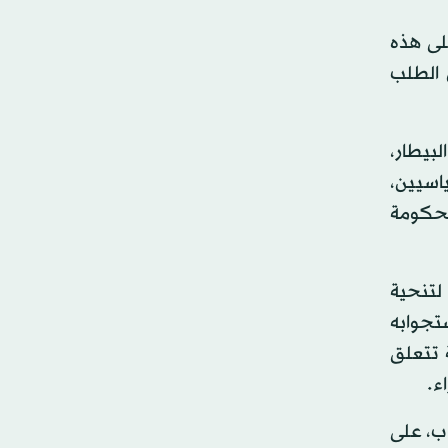
لى هذه
 الطلب
بيطار،
ياسيين،
الحكومة
لتنحية
ستجوابه
ية تتعلق
ء.
ب، على