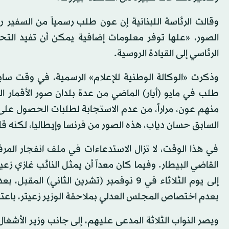
وقالت الرئاسة اللبنانية إن عون طلب رسمياً من السفير
الصور، «علها توفر معلومات إضافية يمكن أن تفيد الت
الرئاسي إلى القيادة الروسية.
وذكرت «الوكالة الوطنية للإعلام» الرسمية، في وقت ساب
طلب في مايو (أيار) الماضي من عدة بلدان صور الأقمار ال
منهم عون، مراراً، من عدم الاستجابة لطلبات الحصول على
السابق حسان دياب، هذه الصور من فرنسا وإيطاليا، لكنه قا
في هذا الوقت، لا تزال الاستدعاءات في ملف انفجار الم
القاضي البيطار. وفيما كان معداً أن يمثل النائب غازي زع
إلى يوم الثلاثاء في 9 نوفمبر (تشرين الث
بعدم اختصاص المجلس العدلي بملاحقة الوزير زعيتر، باعتبا
ويصر النواب الثلاثة المدعى عليهم، إلى جانب وزير الأ