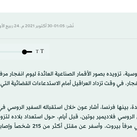
نُشر: 01:05-30 أكتوبر 2021 م ـ 24 ربيع الأول 1443 هـ
T
T
ة، تزويده بصور الأقمار الصناعية العائدة ليوم انفجار مرف
 إلى ملف الانفجار، في وقت تزداد العراقيل أمام الاستدعاءات القضائية ال
، بينها فرنسا، أشار عون خلال استقباله السفير الروسي ف
روسي فلاديمير بوتين، قبل أيام، حول استعداد بلاده لتزوي
بصور الأقمار الصناعية العائدة ليوم الانفجار الذي وقع في مرفأ بيروت، وأسفر