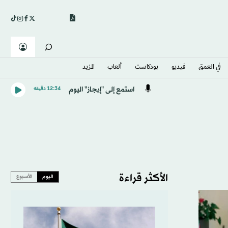
في العمق
فيديو
بودكاست
ألعاب
المزيد
استمع إلى "إيجاز" اليوم
12:34 دقيقه
الأكثر قراءة
اليوم
الأسبوع