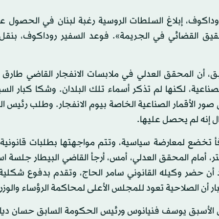
 روداكوف، إبلاغ السلطات الروسية رغبة لبنان في الحصول ع
حقيق القضائي في الجريمة». فوعد السفير روداكوف، بنقل
ق، أن المحقق العدلي في ملابسات الانفجار القاضي طارق ال
صناعية، لكنها لم تذكر أسماء تلك البلدان. وشكا كبار الس
 صور الأقمار الصناعية الخاصة بيوم الانفجار. وطلب رئيس 
ل إنه لم يحصل عليها.
رفأ تخضع لمعارضة سياسية، وتتم مواجهتها بطلبات قانونية 
يتر، أمام المحقق العدلي، أمس، أرجأ القاضي البيطار جلسة ا
اني) المقبل، بعد أن حضر وكيله القانوني سامر الحاج، وتقدم بدفوع شكل
ر أن الصلاحية تعود للمجلس الأعلى لمحاكمة الرؤساء والوزرا
شغال الأسبق يوسف فنيانوس ورئيس الحكومة السابق حسان ديا