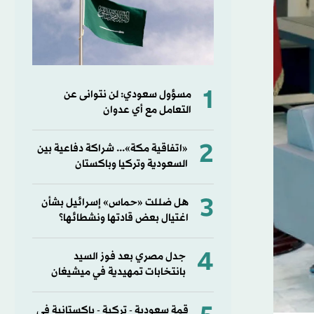
1
مسؤول سعودي: لن نتوانى عن
التعامل مع أي عدوان
2
«اتفاقية مكة»... شراكة دفاعية بين
السعودية وتركيا وباكستان
3
هل ضللت «حماس» إسرائيل بشأن
اغتيال بعض قادتها ونشطائها؟
4
جدل مصري بعد فوز السيد
بانتخابات تمهيدية في ميشيغان
قمة سعودية - تركية - باكستانية في