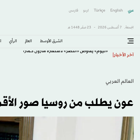
عربي
English
Türkçe
اردو
فارسى
الجمعة,
7 أغسطس 2026
-
23 صفَر 1448 هـ
الشرق الأوسط​
العالم
الرأي
ا
«نيوم» يفاوض «النصر» لاستعارة هارون كمارا
آخر الأخبار
العالم العربي
عون يطلب من روسيا صور الأقمار