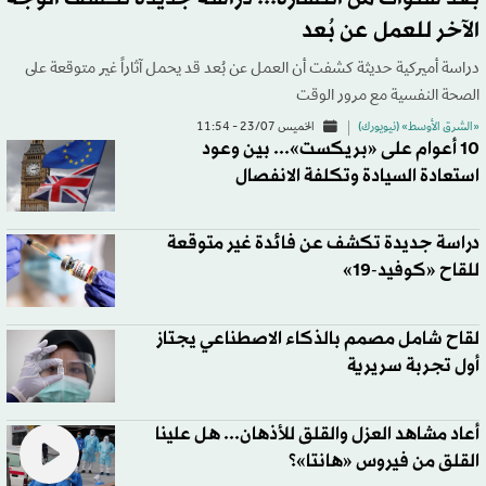
الآخر للعمل عن بُعد
دراسة أميركية حديثة كشفت أن العمل عن بُعد قد يحمل آثاراً غير متوقعة على
الصحة النفسية مع مرور الوقت
«الشرق الأوسط» (نيويورك)
الخميس 23/07 - 11:54
10 أعوام على «بريكست»... بين وعود
استعادة السيادة وتكلفة الانفصال
دراسة جديدة تكشف عن فائدة غير متوقعة
للقاح «كوفيد-19»
لقاح شامل مصمم بالذكاء الاصطناعي يجتاز
أول تجربة سريرية
أعاد مشاهد العزل والقلق للأذهان... هل علينا
القلق من فيروس «هانتا»؟