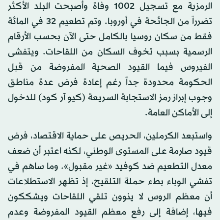
الرمزية مع تسجيل 1002 وفاة وأصبحت البلد الأكثر
تضرراً من الجائحة في أوروبا. وتم تطعيم 32 في المائة
فقط من سكان روسيا بالكامل حتى الآن بحسب الأرقام
الرسمية بسبب تخوف السكان من اللقاحات. ويتفشى
الفيروس فيما القيود الصحية المفروضة من قبل
الحكومة محدودة جداً رغم إعادة فرض عدة مناطق
وجوب إبراز رمز الاستجابة السريعة (كيو آر كود) للدخول
إلى الأماكن العامة.
واستبعد الكرملين، الحريص على حماية الاقتصاد، فرض
قيود صارمة على المستوى الوطني، لكنه اعتبر أن ضعف
معدل التطعيم ضد كوفيد «غير مقبول». وما ساهم في
تفشي الوباء بطء حملة التلقيح، إذ تظهر الاستطلاعات
أن معظم الروس لا ينوون تلقي اللقاحات ويشككون
فيها، إضافة إلى رفع معظم القيود المفروضة وعدم