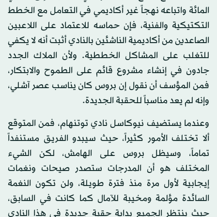
المائة واتباعه نهجاً غير أكاديمي في التعامل مع الخطط
التكتيكية والفنية، فإن حماسه للاعتماد على اللاعبين
الصاعدين من أكاديمية الناشئين بالنادي أثبت أنه لا يكفي
للتغلب على المشاكل الخططية. ولأن الملاك الجدد
جادون في إنشاء مشروع قائم على الطموح والابتكار،
فمن المؤسف أن نقول إن بروس كان يناسب عصر آشلي،
وإنه لم يعد مناسباً للحقبة الجديدة.
وعندما يستضيف نيوكاسل نادي توتنهام، فمن المتوقع
ألا تختلف الأمور كثيراً، حيث سيبدو الفريق مستنفداً
تماماً، وسيظل بروس على الهامش، لكن الشيء
المختلف هو أن المدرجات ستصدر صيحات ونغمات
إيجابية لأول مرة منذ فترة طويلة، ولن تكون النغمة
السائدة مؤلمة ومخيبة للآمال كما كانت في السابق،
حيث ينتظر الجميع بداية حقبة جديدة في هذا النادي