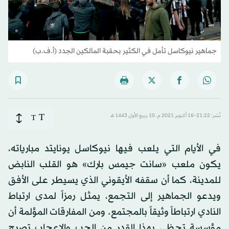
جماهير نيوكاسل تأمل في الكثير بحقبة المالكين الجدد (أ.ف.ب)
T
نُشر: 21:22-16 أكتوبر 2021 م ـ 10 ربيع الأول 1443 هـ
T
في الأيام التي يلعب فيها نيوكاسل يونايتد مبارياته،
يكون ملعب «سانت جيمس بارك» هو القلب النابض
للمدينة، كما أن سقفه الأيقوني الذي يسيطر على الأفق
ويدعو الجماهير إلى التجمع، يمثل رمزاً لمدى ارتباط
النادي ارتباطاً وثيقاً بالمجتمع. ومن المفارقات المؤلمة أن
مؤسسة تحظى بهذا القدر من الحب والإعجاب تصبح