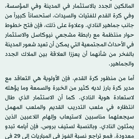
المالكين الجدد بالاستثمار في المدينة وفي المؤسسة،
وفي كرة القدم للفتيات والسيدات، استحساناً كبيراً من
جانب جماهير النادي. وعلاوة على ذلك، فإن فتح خطوط
حوار منتظمة مع رابطة مشجعي نيوكاسل والاستثمار
في الأحداث المجتمعية التي يمكن أن تعيد شعور المدينة
بالفخر من شأنهما أن يعززا العلاقة بين الملاك الجدد
والجماهير.
أما من منظور كرة القدم، فإن الأولوية هي التعاقد مع
مدير كرة بارز لديه كثير من الخبرة والسمعة وما يؤهله
لاستعادة هوية النادي. كما أن الاستثمار الذي طال
انتظاره في ملعب التدريب القديم والملعب المهمل
سيجعلهما مناسبين لاستيعاب وإلهام اللاعبين الذين
يمثلون النادي. وبالنسبة لستيف بروس، فإن أيامه تبدو
معدودة. فمع تراجع نسبة الفوز في المباريات إلى 29 في