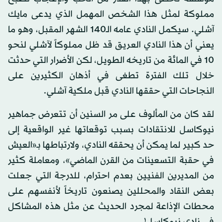
مملوكة لمثل هذا الشخص المهمل الذي يدعى مايك
آشلي. سيكمل النادي عامه الـ140 الشهر المقبل، وهو ما
يعني أن هذا النادي العريق قد ظل مملوكاً لآشلي لنحو
10 في المائة من تاريخه الطويل، لكن الأضرار التي حدثت
خلال تلك الفترة تطغى في أذهان الكثيرين على
النجاحات التي حققها النادي قبل ملكية آشلي.
لقد كان من المألوف على مر السنين أن تتعرض جماهير
نيوكاسل للانتقادات بسبب توقعاتها غير الواقعية إلى
حد كبير لما يمكن أن يحققه النادي، ولارتباطها بـ«العيش
في حقبة التسعينات من القرن الماضي»، ومعاملة كثير
من المديرين الفنيين بعدم احترام، للدرجة التي جعلت
بعض النقاد والمحللين يصنعون تاريخاً لأنفسهم على
محطات الإذاعة لمجرد الحديث عن مثل هذه المشاكل