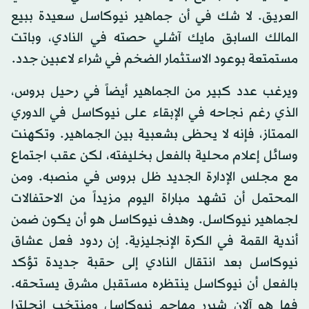
العريق. لا شك في أن جماهير نيوكاسل سعيدة ببيع
المالك السابق مايك آشلي حصته في النادي، وباتت
مستمتعة بوعود الاستثمار الضخم في شراء لاعبين جدد.
ويرغب عدد كبير من الجماهير أيضاً في رحيل بروس،
الذي رغم نجاحه في الإبقاء على نيوكاسل في الدوري
الممتاز، فإنه لا يحظى بشعبية بين الجماهير. وتكهنت
وسائل إعلام محلية بالفعل بخليفته، لكن عقب اجتماع
مع مجلس الإدارة الجديد ظل بروس في منصبه. ومن
المحتمل أن تشهد مباراة اليوم مزيداً من الاحتفالات
لجماهير نيوكاسل. وهدف نيوكاسل هو أن يكون ضمن
أندية القمة في الكرة الإنجليزية. إن ردود فعل عشاق
نيوكاسل بعد انتقال النادي إلى حقبة جديدة تؤكد
بالفعل أن نيوكاسل ينتظره مستقبل مشرق يستحقه.
فها هو آلان شيرر مهاجم نيوكاسل ومنتخب إنجلترا