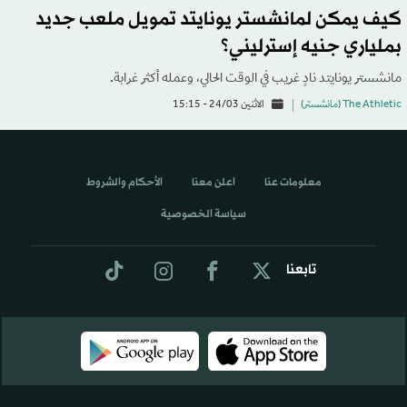
كيف يمكن لمانشستر يونايتد تمويل ملعب جديد
بملياري جنيه إسترليني؟
مانشستر يونايتد نادٍ غريب في الوقت الحالي، وعمله أكثر غرابة.
The Athletic (مانشستر)
الاثنين 24/03 - 15:15
معلومات عنا
اعلن معنا
الأحكام والشروط
سياسة الخصوصية
تابعنا