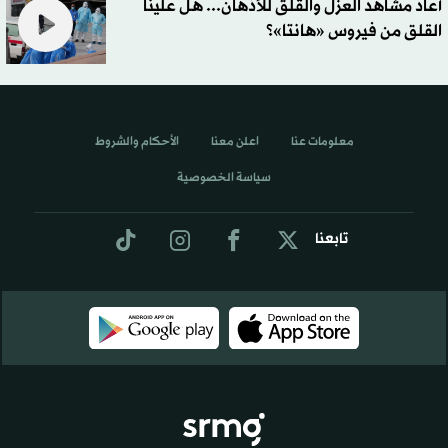
أعاد مشاهد العزل والقلق للأذهان... هل علينا
القلق من فيروس «هانتا»؟
معلومات عنا
اعلن معنا
الأحكام والشروط
سياسة الخصوصية
تابعنا