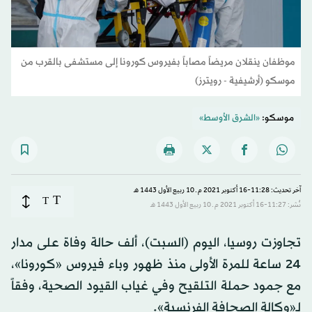
موظفان ينقلان مريضاً مصاباً بفيروس كورونا إلى مستشفى بالقرب من
موسكو (أرشيفية - رويترز)
موسكو:
«الشرق الأوسط»
آخر تحديث: 11:28-16 أكتوبر 2021 م ـ 10 ربيع الأول 1443 هـ
T
T
نُشر: 11:27-16 أكتوبر 2021 م ـ 10 ربيع الأول 1443 هـ
تجاوزت روسيا، اليوم (السبت)، ألف حالة وفاة على مدار
24 ساعة للمرة الأولى منذ ظهور وباء فيروس «كورونا»،
مع جمود حملة التلقيح وفي غياب القيود الصحية، وفقاً
لـ«وكالة الصحافة الفرنسية».