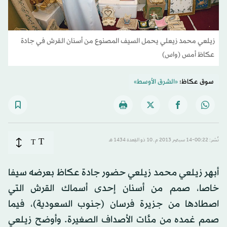
زيلعي محمد زيعلي يحمل السيف المصنوع من أسنان القرش في جادة
عكاظ أمس (واس)
سوق عكاظ:
«الشرق الأوسط»
T
نُشر: 00:22-14 سبتمبر 2013 م ـ 10 ذو القِعدة 1434 هـ
T
أبهر زيلعي محمد زيلعي حضور جادة عكاظ بعرضه سيفا
خاصا، صمم من أسنان إحدى أسماك القرش التي
اصطادها من جزيرة فرسان (جنوب السعودية)، فيما
صمم غمده من مئات الأصداف الصغيرة. وأوضح زيلعي