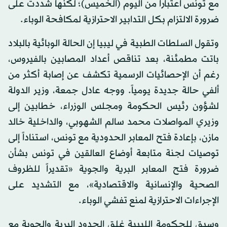
مع تونس اعتباراً من اليوم (الخميس)؛ لكنها شددت على
ضرورة الالتزام بكل التدابير الاحترازية لمكافحة الوباء.
وتقول السلطات الطبية في ليبيا إن الحالة الوبائية بالبلاد
باتت مطمئنة، بعد تناقص أعداد المصابين بالفيروس،
رغم أن الإحصائيات الرسمية تكشف عن إصابة أكثر من
ألفي حالة جديدة يومياً. ووجه عادل جمعة، وزير الدولة
لشؤون رئيس الحكومة ومجلس الوزراء، خطابين إلى
وزيري المواصلات محمد سالم الشهوبي، والداخلية خالد
مازن، بإعادة فتح المعابر الحدودية مع تونس، استناداً إلى
توصيات لجنة متابعة أوضاع العالقين في تونس بشأن
ضرورة فتح المعابر البرية والجوية «تقديراً للظروف
الصحية والإنسانية والاقتصادية»، مع التشديد على
الإجراءات الاحترازية لمنع تفشي الوباء.
وسبق للحكومة الليبية غلق الحدود البرية والجوية مع