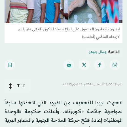
ليبيون ينتظرون الحصول على لقاح مضاد لـ«كورونا» في طرابلس
الأربعاء الماضي (أ.ف.ب)
القاهرة:
جمال جوهر
T
نُشر: 00:18-19 أغسطس 2021 م ـ 11 مُحرَّم 1443 هـ
T
اتجهت ليبيا للتخفيف من القيود التي اتخذتها سابقاً
لمواجهة جائحة «كورونا». وأعلنت حكومة «الوحدة
الوطنية» إعادة فتح حركة الملاحة الجوية والمعابر البرية