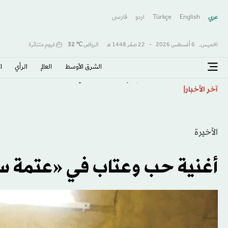
عربي
English
Türkçe
اردو
فارسى
الخميس,
6 أغسطس 2026
-
22 صفَر 1448 هـ
الرياض
℃
32
غيوم متناثرة
الشرق الأوسط​
العالم
الرأي
ا
«صفقة القرن» و«الملك المصري»… هكذا احتفت الصحافة 
آخر الأخبار
الأخيرة
أغنية حب وعتاب في «عتمة سو