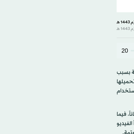
20
مة بسبب
تحميلها
ستخدام
ً، فيما
الفيديو
تمة.