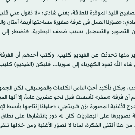
صابيح الليد الموفرة للطاقة، يغني شادي: «لا تقول عني قل
ي: «صوّرنا العمل في غرفة صغيرة مساحتها أربعة أمتار، وا
قّف عن التصوير والتسجيل بسبب ضعف البطارية، فنضطر إلى
ير منها تحدثت عن الفيديو كليب. وكتب أحدهم أن الغرفة 
ن شاء الله تعود الكهرباء إلى سوريا... فليكن (الفيديو) كليب
حب، وبكل تأكيد أحبّ الناس الكلمات والموسيقى، لكن الجمهو
أن فرقة «سفر» تأسست قبل نحو عشرين عاماً، إلا أنها المرة
ج الأغنية المصورة يزن شربتجي: «حاولنا إنتاجها بأبسط الإ
ة تصويرها على البطاريات كان له دور بانتشارها على نطاق
هنا أتتني الفكرة، لماذا لا نصوّر الأغنية ومن خلالها نلق