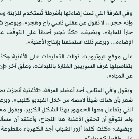
وفي الغرفة التي تمت إضاءتها بأشرطة تُستخدم للزينة وم
وإنه حجر... لا تقول عن عقلي ناسي راح وهجر». ويوضح شاد
حاراً للغاية». ويضيف: «كنّا نجبر أحياناً على التو
الإضاءة... وبرغم ذلك استمتعنا بإنتاج الأغنية».
على موقع «يوتيوب»، توالت التعليقات على الأغنية وكث
بتفاصيلها غرف السوريين المُنارة بالليدات»، وعلّق آخر «إ
عن المياه».
ويقول وافي العبّاس، أحد أعضاء الفرقة: «الأغنية أنجزت ب
شعر بأن هناك شيئاً لامسه من خلال الفيديو كليب». وبرغم 
التي يتفاعل معها الجمهور بهذا الشكل الكبير. ويقول مخر
ولم نتوقع أن تحقق الأغنية هذا النجاح، وأعتقد أن مسأل
ويضيف: «كنت كلما أزور الشباب أجد الكهرباء مقطوعة. من 
على واقع الكهرباء؟».