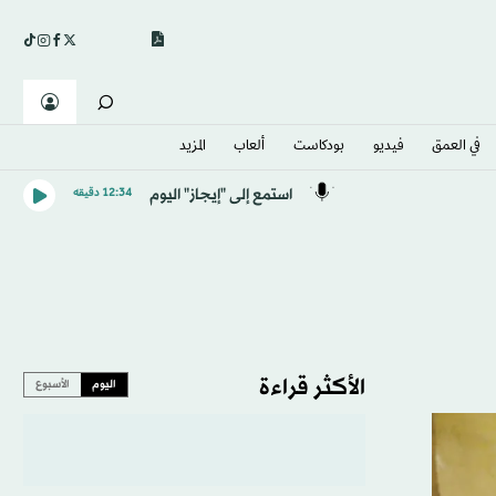
في العمق
فيديو
بودكاست
ألعاب
المزيد
استمع إلى "إيجاز" اليوم
12:34 دقيقه
الأكثر قراءة
اليوم
الأسبوع