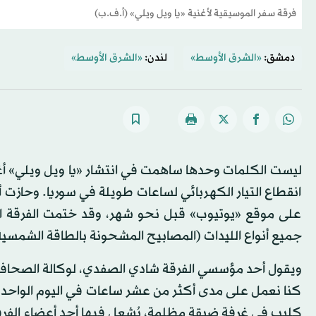
فرقة سفر الموسيقية لأغنية «يا ويل ويلي» (أ.ف.ب)
دمشق:
«الشرق الأوسط»
لندن:
«الشرق الأوسط»
ليست الكلمات وحدها ساهمت في انتشار «يا ويل ويلي» أغن
انقطاع التيار الكهربائي لساعات طويلة في سوريا. وحازت
على موقع «يوتيوب» قبل نحو شهر، وقد ختمت الفرقة الف
جميع أنواع الليدات (المصابيح المشحونة بالطاقة الشمسية 
ويقول أحد مؤسسي الفرقة شادي الصفدي، لوكالة الصحافة ال
كنا نعمل على مدى أكثر من عشر ساعات في اليوم الواحد». م
كليب في غرفة ضيقة مظلمة، يُشعل فيها أحد أعضاء الفرقة 