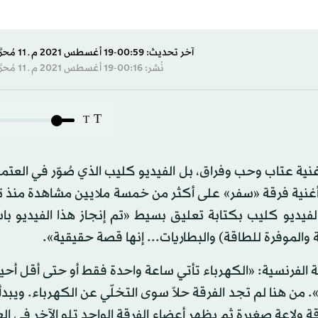
آخر تحديث: 00:59-19 أغسطس 2021 م ـ 11 مُحرَّم 1443 هـ
نُشر: 00:16-19 أغسطس 2021 م ـ 11 مُحرَّم 1443 هـ
T
T
ية عتاب وحب وفراق، بل الفيديو كليب الذي صُوّر في العت
 أغنية فرقة «سفر» على أكثر من خمسة ملايين مشاهدة منذ 
يديو كليب بكتابة تعليق بسيط «تم إنجاز هذا الفيديو با
والموفرة للطاقة) والبطاريات... إنها قصة حقيقية».
فرنسية: «الكهرباء تأتي ساعة واحدة فقط أو حتى أقل أحيانا
ن هنا لم تجد الفرقة حلاً سوى التخلّي عن الكهرباء. ويبدأ 
ولاعة صغيرة ثم يظهر أعضاء الفرقة الواحد تلو الآخر في الع