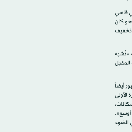
بي قاسي
لجو كان
 تخفيف
«تُشبه
 المقبل
ر أيضاً
 الأولى
مكانات،
 أوسع».
ي الضوء