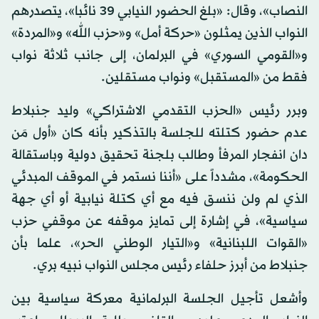
النصاب»، وقال: «بلغ الحضور النيابي 39 نائبا»، يتصدرهم
النواب الذين يمثلون «حركة أمل» و«حزب الله» و«المردة»
و«القومي السوري» في البرلمان، إلى جانب ثلاثة نواب
فقط من «المستقبل» ونواب مستقلين.
وبرر رئيس «الحزب التقدمي الاشتراكي» وليد جنبلاط
عدم حضور كتلته للجلسة بالتذكير بأنه كان «أول مَن
دان انفجار المرفأ وطالب بلجنة تحقيق دولية وباستقالة
الحكومة»، مشدداً على «أننا نستمر في الموقف المبدئي
الذي لم ولن ننسق فيه مع أي كتلة نيابية أو أي جهة
سياسية»، في إشارة إلى تمايز موقفه عن موقفي حزب
«القوات اللبنانية» و«التيار الوطني الحر»، علما بأن
جنبلاط من أبرز حلفاء رئيس مجلس النواب نبيه بري.
وأشعل تأجيل الجلسة البرلمانية معركة سياسية بين