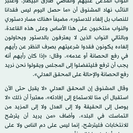
النواب المدعى عليهم والقاضي طارق البيطار، واعتبر
النائب نهاد المشنوق أن «ما حصل اليوم ليس فقدانا
للنصاب بل إلغاء للدستور»، مضيفاً «هناك مسار دستوري
والنواب منتخبون على هذا الأساس وعلى هذه القاعدة،
وبالتالي النواب الذين لا يعترفون بالدستور ويحاولون
إلغاءه يكونون فقدوا شرعيتهم بصرف النظر عن رأيهم
في رفع الحصانة أو عدمه». وقال: «إذا كان رأيهم أنه
يجب أن ترفع فليتفضلوا إلى المجلس ويقولوا نحن نريد
رفع الحصانة والإحالة على المحقق العدلي».
وقال المشنوق إن المحقق العدلي «لا يقبل حتى الآن
استقبال أي منا للاستماع إلى إفادته»، معتبراً أن ذلك «لا
يوصل إلى الحقيقة ولا إلى العدل ولا إلى المزيد من
التماسك في البلد». وأضاف «من يريد أن يترشح
للانتخابات فليترشح، إنما ليس على دم الناس ولا على