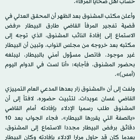
حساب أهل ضحايا المرفأ».
وأعلن مكتب المشنوق بعد الظهر أن المحقق العدلي في
قضية تفجير المرفأ القاضي طارق البيطار «رفض
الاستماع إلى إفادة النائب المشنوق، الذي توجه إلى
مكتبه بعد خروجه من مجلس النواب، وتبين أن البيطار
غير موجود. فاتصل مسؤول أمني بالبيطار، ليبلغه
بحضور المشنوق، فأجابه: «أنا لست في الدوام اليوم
(أمس)».
ولفت إلى أن «المشنوق زار بعدها المدعي العام التمييزي
القاضي غسان عويدات، لتثبيت حضوره، لافتاً إلى أن
المشنوق طلب رسميا الإدلاء بإفادته أمام القاضي
«بالصفة التي يقررها البيطار». فجاء الجواب بعد 10
دقائق برفض البيطار مجددا الاستماع إلى المشنوق،
بعدما كان قد حاول مرارا الإدلاء بإفادته وكان البيطار