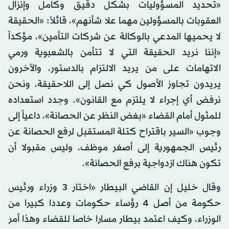
«تحديد المسؤوليات بشكل دقيق وكامل وإنزال
العقوبات بالمسؤولين مهما علا شأنهم»، قائلاً: «الحقيقة
لا يحميها المدعي بالوكالة عن شركات التأمين»، مؤكداً
«إننا نريد الحقيقة التي لا تتأمن بالشعبوية ورمي
الاتهامات على من يريد الالتزام بالدستور، والآخرون
يريدون تجاوز الأصول كي نصل إلى اللاحقيقة، ونحن
نرفض أي إجراء لا يلتزم مع القانون». وجدد استعداده
للمثول أمام القضاء «بغض النظر عن الحصانة»، داعياً إلى
وجوب «السير باقتراح كتلة المستقبل لرفع الحصانة عن
رئيس الجمهورية إلى أصغر موظف، وليس مقبولا أن
تكون هناك ازدواجية برفع الحصانة».
وقال خليل إن القاضي البيطار «اختار 3 وزراء ورئيس
حكومة من أصل 4 رؤساء حكومات وعددا كبيرا من
الوزراء، وكيف اعتمد بيطار مسارا خاصا للقضاء وهذا أمر