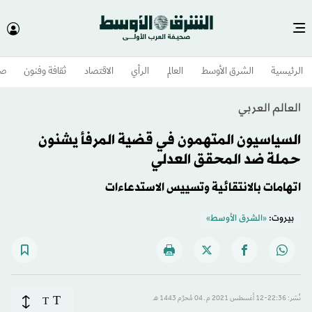
الرئيسية
الشرق الأوسط​
العالم
الرأي
الاقتصاد
ثقافة وفنون
صح
العالم العربي
السياسيون المتهمون في قضية المرفأ يشنون
حملة ضد المحقق العدلي
اتهامات بالانتقائية وتسييس الاستدعاءات
بيروت:
«الشرق الأوسط»
T
نُشر: 22:36-12 أغسطس 2021 م ـ 04 مُحرَّم 1443 هـ
T