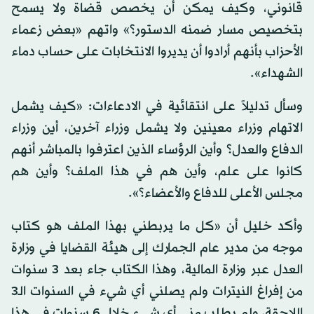
قانوني، وكيف يمكن أن يخصص قضاة ولا يسمح
بتخصيص مسار ضمنه الدستور؟» واتهم «بعض زعماء
الأحزاب بأنهم أرادوا أن يديروا الانتخابات على حساب دماء
الشهداء».
وسأل تدليلاً على انتقائية في الادعاءات: «كيف يشمل
الاتهام وزراء معينين ولا يشمل وزراء آخرين، أين وزراء
الدفاع والعدل؟ وأين الرؤساء الذين اعترفوا بالمباشر أنهم
كانوا على علم، وأين هم في هذا الملف؟ وأين هم
مجلس الأعلى للدفاع والأعضاء؟».
وأكد خليل أن «كل ما يربطني بهذا الملف هو كتاب
موجه من مدير عام الجمارك إلى هيئة القضايا في وزارة
العدل عبر وزارة المالية، وهذا الكتاب جاء بعد 3 سنوات
من إفراغ النيترات ولم يصلني أي شيء في السنوات الـ3
اللاحقة، ولم يطلب مني أي شيء خلال 6 سنوات في هذا