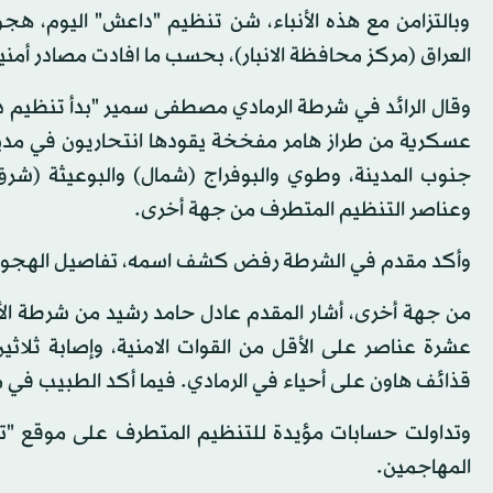
وبالتزامن مع هذه الأنباء، شن تنظيم "داعش" اليوم، ه
العراق (مركز محافظة الانبار)، بحسب ما افادت مصادر أمنية
عسكرية من طراز هامر مفخخة يقودها انتحاريون في مدي
جنوب المدينة، وطوي والبوفراج (شمال) والبوعيثة (شرق
وعناصر التنظيم المتطرف من جهة أخرى.
وأكد مقدم في الشرطة رفض كشف اسمه، تفاصيل الهجوم
من جهة أخرى، أشار المقدم عادل حامد رشيد من شرطة الأنب
عشرة عناصر على الأقل من القوات الامنية، وإصابة ثل
قذائف هاون على أحياء في الرمادي. فيما أكد الطبيب في 
وتداولت حسابات مؤيدة للتنظيم المتطرف على موقع "تويت
المهاجمين.