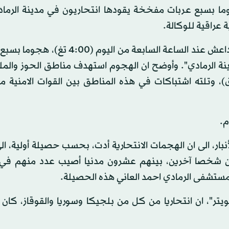
جوما بسبع عربات مفخخة يقودها انتحاريون في مدينة الرما
 عراقية للوكالة.
وقال الرائد في شرطة الرمادي مصطفى سمير "بدأ تنظيم داعش عند الساعة السابعة من 
نة الرمادي". وأوضح ان الهجوم استهدف مناطق الحوز والم
)، وتلته اشتباكات في هذه المناطق بين القوات الامنية م
.
ار، الى ان الهجمات الانتحارية أدت، بحسب حصيلة أولية، ا
اثين شخصا آخرين، بينهم عشرون مدنيا أصيب عدد منهم ف
مستشفى الرمادي احمد العاني هذه الحصيلة.
ر"، ان انتحاريا من كل من بلجيكا وسوريا والقوقاز، كان 