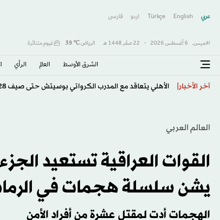
عربي
English
Türkçe
اردو
فارسى
الخميس,
6 أغسطس 2026
-
22 صفَر 1448 هـ
الرياض
℃
39
غيوم متناثرة
الشرق الأوسط​
العالم
الرأي
ا
مقتل ضابط وجندي إسرائيليين في جنوب لبنان
آخر الأخبار
العالم العربي
القوات العراقية تستعيد الجز
يشن سلسلة هجمات في الرما
الهجمات أدت لمقتل عشرة من أفراد الأمن