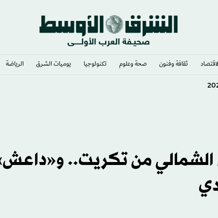
لاقتصاد
ثقافة وفنون
صحة وعلوم
تكنولوجيا
يوميات الشرق​
الرياضة
ء الشمالي من تكريت.. و«داعش»
دي