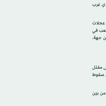
دي غرب
اليوم (4:00 تغ)، هجوما بسبع عجلات
لعب في
ن جهة،
لى مقتل
ي سقوط
من بين