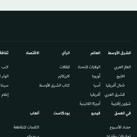
الشرق الأوسط​
العالم
الرأي
الاقتصاد
ثقافة
العالم العربي
الولايات المتحدة
المقالات
كتب
الخليج
أوروبا
كاريكاتير
الوتر 
شمال أفريقيا
آسيا
كتاب الشرق الأوسط
سينما
المشرق العربي
أفريقيا
إعلام
شؤون إقليمية
أميركا اللاتينية
في العمق
فيديو
بودكاست
ألعاب
حصاد الأسبوع
الكلمات المتقاطعة
تحقيقات وقضايا
سودوكو