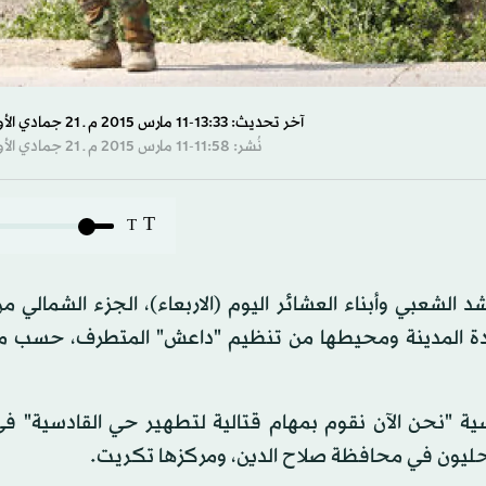
آخر تحديث: 13:33-11 مارس 2015 م ـ 21 جمادي الأول 1436 هـ
نُشر: 11:58-11 مارس 2015 م ـ 21 جمادي الأول 1436 هـ
T
T
الشعبي وأبناء العشائر اليوم (الاربعاء)، الجزء الشمالي م
دة المدينة ومحيطها من تنظيم "داعش" المتطرف، حسب ما
سية "نحن الآن نقوم بمهام قتالية لتطهير حي القادسية" ف
حليون في محافظة صلاح الدين، ومركزها تكريت.