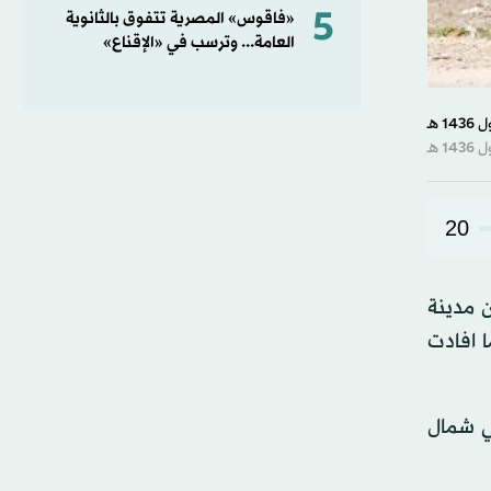
5
«فاقوس» المصرية تتفوق بالثانوية
العامة... وترسب في «الإقناع»
20
ن مدينة
 افادت
ي شمال