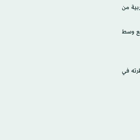
والغربية من
اقع وسط
رته في