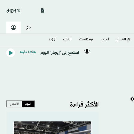
في العمق
فيديو
بودكاست
ألعاب
المزيد
استمع إلى "إيجاز" اليوم
12:34 دقيقه
الأكثر قراءة
اليوم
الأسبوع