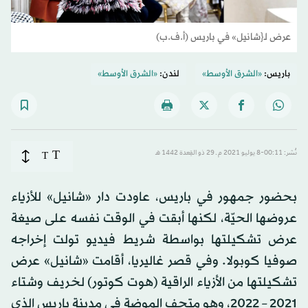
عرض لـ{شانيل» في باريس (أ.ف.ب)
باريس:
«الشرق الأوسط»
لندن:
«الشرق الأوسط»
T
نُشر: 00:11-8 يوليو 2021 م ـ 29 ذو القِعدة 1442 هـ
T
بحضور جمهور في باريس، عاودت دار «شانيل» للأزياء
عروضها الحيّة، لكنها أبقت في الوقت نفسه على صيغة
عرض تشكيلتها بواسطة شريط فيديو تولت إخراجه
صوفيا كوبولا. وفي قصر غاليريا، أقامت «شانيل» عرض
تشكيلتها من الأزياء الراقية (هوت كوتور) لخريف وشتاء
2021 – 2022، وهو متحف الموضة في مدينة باريس الذي