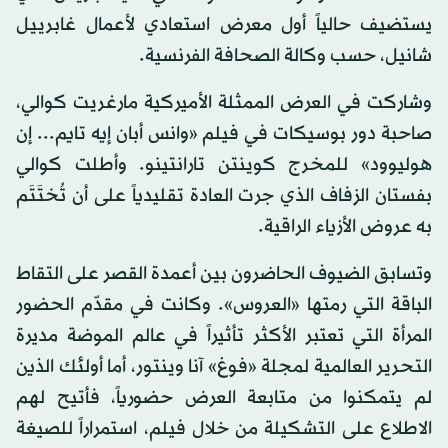
يستضيف حالياً أول معرض استعادي لأعمال غابرييل
شانيل، حسب وكالة الصحافة الفرنسية.
وشاركت في العرض الممثلة الأميركية مارغريت كوالي،
صاحبة دور بوسيكات في فيلم «وانس أبان إيه تايم... إن
هوليوود» للمخرج كوينتن تارانتينو. وأطلت كوالي
بفستان الزفاف الذي جرت العادة تقليدياً على أن تُختَتَم
به عروض الأزياء الراقية.
وتسابق الضيوف الحاضرون بين أعمدة القصر على التقاط
الباقة التي رمتها «العروس». وكانت في مقدّم الحضور
المرأة التي تعتبر الأكثر تأثيراً في عالم الموضة مديرة
التحرير العالمية لمجلة «فوغ» آنا وينتور، أما أولئك الذين
لم يتمكنوا من متابعة العرض حضورياً، فأتيح لهم
الاطلاع على التشكيلة من خلال فيلم، استمراراً للصيغة