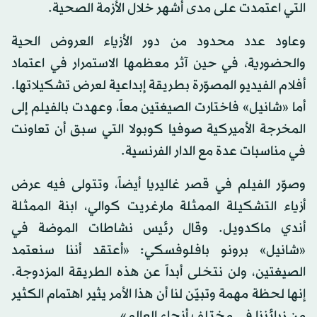
التي اعتمدت على مدى أشهر خلال الأزمة الصحية.
وعاود عدد محدود من دور الأزياء العروض الحية
والحضورية، في حين آثر معظمها الاستمرار في اعتماد
أفلام الفيديو المصوّرة بطريقة إبداعية لعرض تشكيلاتها.
أما «شانيل» فاختارت الصيغتين معاً، وعهدت بالفيلم إلى
المخرجة الأميركية صوفيا كوبولا التي سبق أن تعاونت
في مناسبات عدة مع الدار الفرنسية.
وصوّر الفيلم في قصر غاليريا أيضاً، وتتولى فيه عرض
أزياء التشكيلة الممثلة مارغريت كوالي، ابنة الممثلة
أندي ماكدويل. وقال رئيس نشاطات الموضة في
«شانيل» برونو بافلوفسكي: «أعتقد أننا سنعتمد
الصيغتين، ولن نتخلى أبداً عن هذه الطريقة المزدوجة.
إنها لحظة مهمة وتبيّن لنا أن هذا الأمر يثير اهتمام الكثير
من زبائننا في مختلف أنحاء العالم».