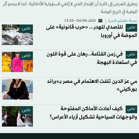
يتطرق المعرض إلى فكرة أن الإنجاز الفني لا يُلغي المسؤولية الأخلاقية، كما لا يمحو أثر
الموهبة في تاريخ الموضة
جميلة حلفيشي (لندن)
الثلاثاء 04/08 - 13:50
للتصدي للهدر... «حرب قانونية» على
خاص
خاص
الموضة في أوروبا
في زمن القتامة.. رهان على قوة اللون
خاص
خاص
في استعادة البهجة
مي عز الدين تلفت الاهتمام في مصر بـ«براند
بوركيني»
كيف أعادت الأماكن المفتوحة
خاص
خاص
والوجهات السياحية تشكيل أزياء الأعراس؟