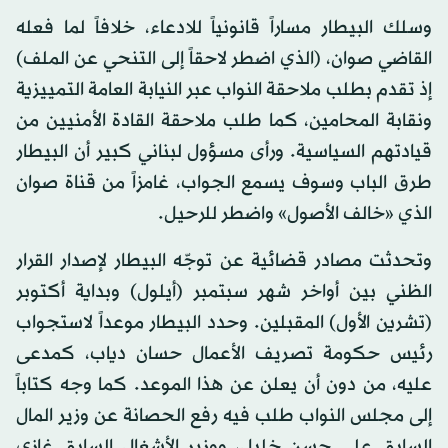
وسلك البيطار مساراً قانونياً للادعاء، خلافاً لما فعله
القاضي صوان، (الذي اضطر لاحقاً إلى التنحي عن الملف)
إذ تقدم بطلب ملاحقة النواب عبر النيابة العامة التمييزية
ونقابة المحامين، كما طلب ملاحقة القادة الأمنيين من
قيادتهم السياسية. ورأى مسؤول لبناني كبير أن البيطار
طرق الباب وسوف يسمع الجواب، غامزاً من قناة صوان
الذي «خالف الأصول» واضطر للرحيل.
وتحدثت مصادر قضائية عن توجّه البيطار لإصدار القرار
الظني بين أواخر شهر سبتمبر (أيلول) وبداية أكتوبر
(تشرين الأول) المقبلين. وحدد البيطار موعداً لاستجواب
رئيس حكومة تصريف الأعمال حسان دياب، كمدعى
عليه، من دون أن يعلن عن هذا الموعد. كما وجه كتاباً
إلى مجلس النواب طلب فيه رفع الحصانة عن وزير المال
السابق علي حسن خليل، ووزير الأشغال السابق غازي