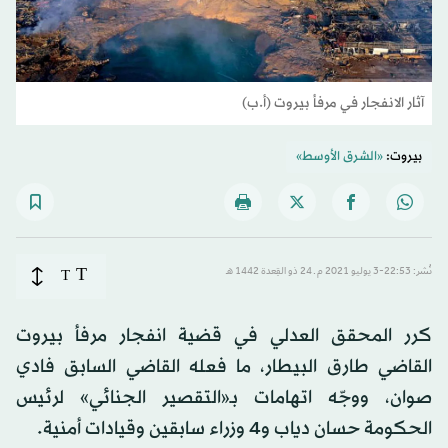
آثار الانفجار في مرفأ بيروت (أ.ب)
بيروت:
«الشرق الأوسط»
T
نُشر: 22:53-3 يوليو 2021 م ـ 24 ذو القِعدة 1442 هـ
T
كرر المحقق العدلي في قضية انفجار مرفأ بيروت
القاضي طارق البيطار، ما فعله القاضي السابق فادي
صوان، ووجّه اتهامات بـ«التقصير الجنائي» لرئيس
الحكومة حسان دياب و4 وزراء سابقين وقيادات أمنية.