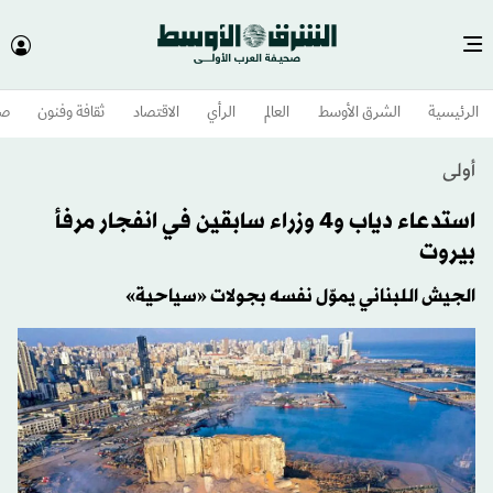
الرئيسية
الشرق الأوسط​
العالم
الرأي
الاقتصاد
ثقافة وفنون
صح
أولى
استدعاء دياب و4 وزراء سابقين في انفجار مرفأ
بيروت
الجيش اللبناني يموّل نفسه بجولات «سياحية»