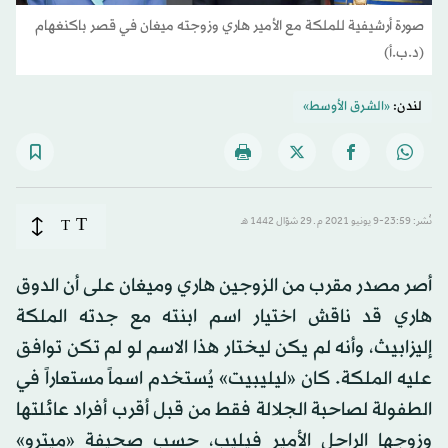
صورة أرشيفية للملكة مع الأمير هاري وزوجته ميغان في قصر باكنغهام
(د.ب.أ)
لندن:
«الشرق الأوسط»
T
نُشر: 23:59-9 يونيو 2021 م ـ 29 شوّال 1442 هـ
T
أصر مصدر مقرب من الزوجين هاري وميغان على أن الدوق
هاري قد ناقش اختيار اسم ابنته مع جدته الملكة
إليزابيث، وأنه لم يكن ليختار هذا الاسم لو لم تكن توافق
عليه الملكة. كان «ليليبيت» يُستخدم اسماً مستعاراً في
الطفولة لصاحبة الجلالة فقط من قبل أقرب أفراد عائلتها
وزوجها الراحل الأمير فيليب، حسب صحيفة «ميترو»