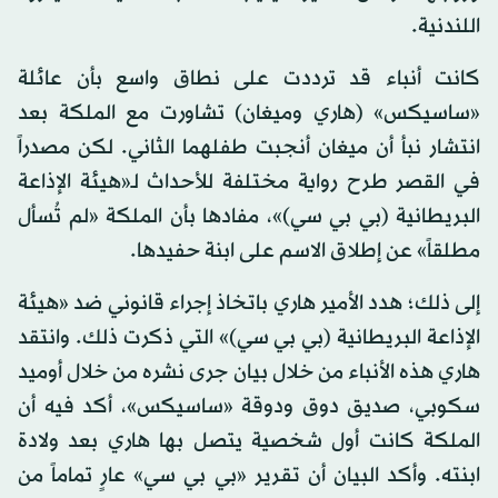
اللندنية.
كانت أنباء قد ترددت على نطاق واسع بأن عائلة
«ساسيكس» (هاري وميغان) تشاورت مع الملكة بعد
انتشار نبأ أن ميغان أنجبت طفلهما الثاني. لكن مصدراً
في القصر طرح رواية مختلفة للأحداث لـ«هيئة الإذاعة
البريطانية (بي بي سي)»، مفادها بأن الملكة «لم تُسأل
مطلقاً» عن إطلاق الاسم على ابنة حفيدها.
إلى ذلك؛ هدد الأمير هاري باتخاذ إجراء قانوني ضد «هيئة
الإذاعة البريطانية (بي بي سي)» التي ذكرت ذلك. وانتقد
هاري هذه الأنباء من خلال بيان جرى نشره من خلال أوميد
سكوبي، صديق دوق ودوقة «ساسيكس»، أكد فيه أن
الملكة كانت أول شخصية يتصل بها هاري بعد ولادة
ابنته. وأكد البيان أن تقرير «بي بي سي» عارٍ تماماً من