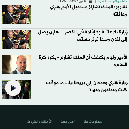
«الشرق الأوسط» (لندن )
الاثنين 20/07 - 14:25
تقارير: الملك تشارلز يستقبل الأمير هاري
وعائلته
زيارة بلا عائلة ولا إقامة في القصر… هاري يصل
إلى لندن وسط توتر مستمر
الأمير وليام يكشف أن الملك تشارلز «يكره كرة
القدم»
زيارة هاري وميغان إلى بريطانيا... ما موقف
كيت ميدلتون منها؟
معلومات عنا
اعلن معنا
الأحكام والشروط