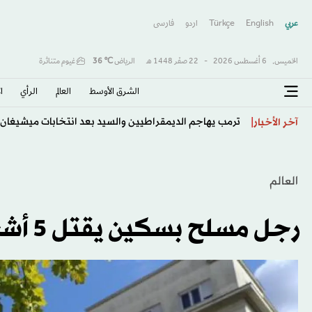
عربي
English
Türkçe
اردو
فارسى
الخميس,
6 أغسطس 2026
-
22 صفَر 1448 هـ
الرياض
℃
36
غيوم متناثرة
الشرق الأوسط​
العالم
الرأي
ا
ترمب يهاجم الديمقراطيين والسيد بعد انتخابات ميشيغان
آخر الأخبار
العالم
رجل مسلح بسكين يقتل 5 أشخاص في الصين