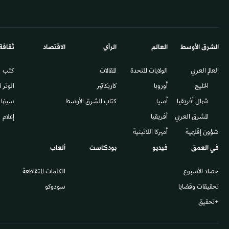
الشرق الأوسط​
العالم
الرأي
الاقتصاد
ثقافة
العالم العربي
الولايات المتحدة
المقالات
كتب
الخليج
أوروبا
كاريكاتير
الوتر 
شمال أفريقيا
آسيا
كتاب الشرق الأوسط
سينما
المشرق العربي
أفريقيا
إعلام
شؤون إقليمية
أميركا اللاتينية
في العمق
فيديو
بودكاست
ألعاب
حصاد الأسبوع
الكلمات المتقاطعة
تحقيقات وقضايا
سودوكو
+تحقيق