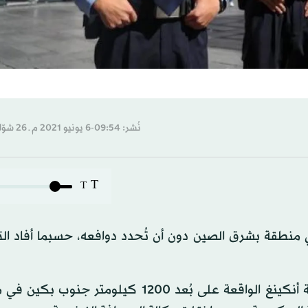
نُشر: 09:54-6 يونيو 2021 م ـ 26 شوّال 1442 هـ
T
T
سكين 5 أشخاص وأصاب 15 آخرين في منطقة بشرق الصين دون أن تُحدد دوافعه، حسبما أفاد
حصلت الوقائع بعد ظهر أمس (السبت)، في شوارع مدينة أنكينغ الواقعة على بُعد 1200 كيلو