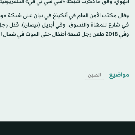
آنهوي، وفق ما ذكرت شبكة «سي سي تي في» التلفزيونية 
وقال مكتب الأمن العام في أنكينغ في بيان على شبكة «ويبو
وفي 2018 طعن رجل تسعة أطفال حتى الموت في شمال البلاد وحكِم عليه لاحقاً بالإعدام.
مواضيع
الصين