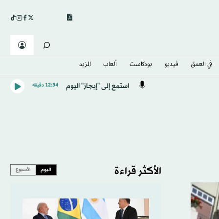
في العمق
فيديو
بودكاست
ألعاب
المزيد
استمع إلى "إيجاز" اليوم
12:34 دقيقه
الأكثر قراءة
اليوم
الأسبوع