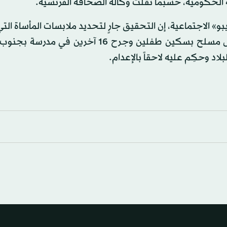
الحكومية، حسبما نقلت وكالة الصحافة الفرنسية.
» الاجتماعية، إن التحقيق جارٍ لتحديد ملابسات المأساة ال
في شارع للمشاة والتسوق. وفي أبريل (نيسان)، قتل رجل مسلح بسكين طفلين وجرح 16 آخري