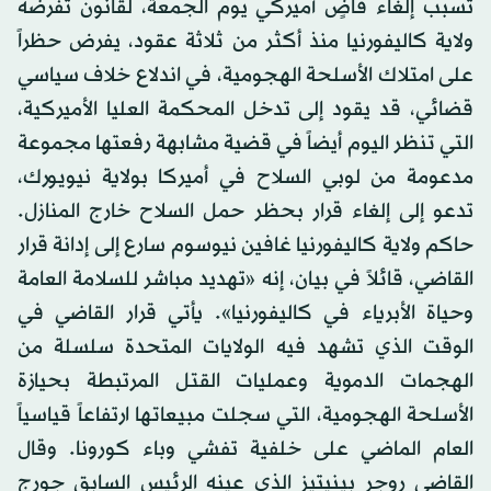
تسبب إلغاء قاضٍ أميركي يوم الجمعة، لقانون تفرضه
ولاية كاليفورنيا منذ أكثر من ثلاثة عقود، يفرض حظراً
على امتلاك الأسلحة الهجومية، في اندلاع خلاف سياسي
قضائي، قد يقود إلى تدخل المحكمة العليا الأميركية،
التي تنظر اليوم أيضاً في قضية مشابهة رفعتها مجموعة
مدعومة من لوبي السلاح في أميركا بولاية نيويورك،
تدعو إلى إلغاء قرار بحظر حمل السلاح خارج المنازل.
حاكم ولاية كاليفورنيا غافين نيوسوم سارع إلى إدانة قرار
القاضي، قائلاً في بيان، إنه «تهديد مباشر للسلامة العامة
وحياة الأبرياء في كاليفورنيا». يأتي قرار القاضي في
الوقت الذي تشهد فيه الولايات المتحدة سلسلة من
الهجمات الدموية وعمليات القتل المرتبطة بحيازة
الأسلحة الهجومية، التي سجلت مبيعاتها ارتفاعاً قياسياً
العام الماضي على خلفية تفشي وباء كورونا. وقال
القاضي روجر بينيتيز الذي عينه الرئيس السابق جورج