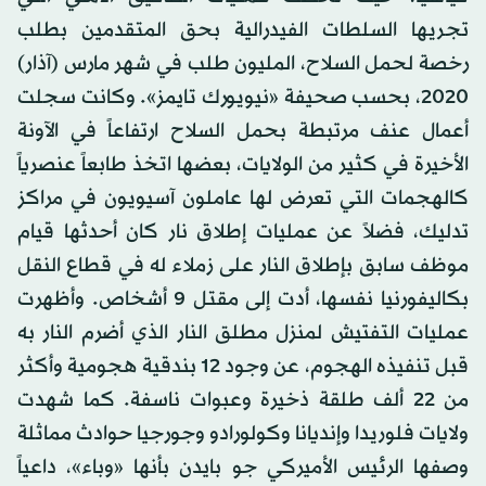
تجريها السلطات الفيدرالية بحق المتقدمين بطلب
رخصة لحمل السلاح، المليون طلب في شهر مارس (آذار)
2020، بحسب صحيفة «نيويورك تايمز». وكانت سجلت
أعمال عنف مرتبطة بحمل السلاح ارتفاعاً في الآونة
الأخيرة في كثير من الولايات، بعضها اتخذ طابعاً عنصرياً
كالهجمات التي تعرض لها عاملون آسيويون في مراكز
تدليك، فضلاً عن عمليات إطلاق نار كان أحدثها قيام
موظف سابق بإطلاق النار على زملاء له في قطاع النقل
بكاليفورنيا نفسها، أدت إلى مقتل 9 أشخاص. وأظهرت
عمليات التفتيش لمنزل مطلق النار الذي أضرم النار به
قبل تنفيذه الهجوم، عن وجود 12 بندقية هجومية وأكثر
من 22 ألف طلقة ذخيرة وعبوات ناسفة. كما شهدت
ولايات فلوريدا وإنديانا وكولورادو وجورجيا حوادث مماثلة
وصفها الرئيس الأميركي جو بايدن بأنها «وباء»، داعياً