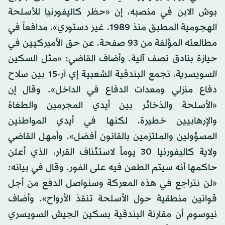
بوش الابن في منصبه، إن «حظر كاليفورنيا للأسلحة
الهجومية المطبق منذ 1989، غير دستوري»، مدافعاً في
مطالعته المؤلفة من 93 صفحة، عن حق الأميركيين في
حيازة بنادق نصف آلية. وأضاف القاضي: «مثل السكين
السويسرية، تجمع البندقية الشعبية إي آر-15 بين سلاح
دفاع منزلي ومعدات الدفاع في الداخل». وقال إن
«الأسلحة والذخائر بين أيدي المجرمين والطغاة
والإرهابيين خطيرة، لكنها في أيدي المواطنين
المسؤولين والملتزمين بالقانون أفضل». وأمهل القاضي
ولاية كاليفورنيا 30 يوماً لاستئناف القرار، الذي أعلن
حاكمها أنه سيتم الطعن فيه على الفور. وقال في بيانه:
«لن نتراجع في هذه المعركة وسنواصل الدفع من أجل
قوانين منطقية حول الأسلحة تنقذ الأرواح». وأضاف
نيوسوم أن مقارنة البندقية بسكين الجيش السويسري