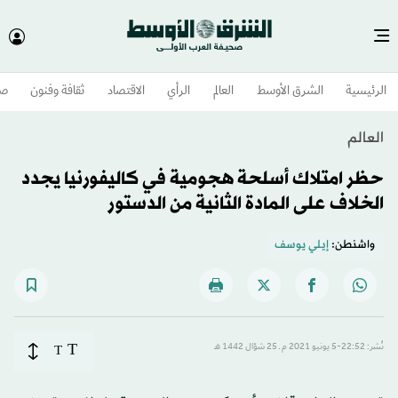
الرئيسية
الشرق الأوسط​
العالم
الرأي
الاقتصاد
ثقافة وفنون
صح
العالم
حظر امتلاك أسلحة هجومية في كاليفورنيا يجدد
الخلاف على المادة الثانية من الدستور
واشنطن:
إيلي يوسف
T
نُشر: 22:52-5 يونيو 2021 م ـ 25 شوّال 1442 هـ
T