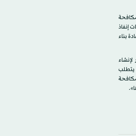
مكافحة
ت إنفاذ
دة بناء
موس إن بلاده قدمت 10 ملايين دولار لإنشاء
 يتطلب
لمكافحة
ا».