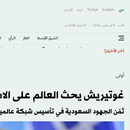
عربي
English
Türkçe
اردو
فارسى
الأحد,
9 أغسطس 2026
-
25 صفَر 1448 هـ
الشرق الأوسط​
العالم
الرأي
ا
كندا تسابق الزمن لإبرام اتفاق مع أميركا قبل دخول «رسوم
آخر الأخبار
أولى
غوتيريش يحث العالم على الاس
ثمّن الجهود السعودية في تأسيس شبكة عالمي