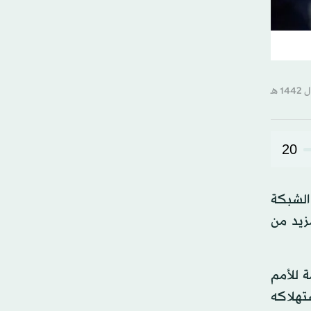
20
 الشبكة
 وبذل المزيد من
ة للأمم
تهلاكه