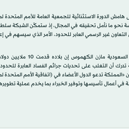
امش الدورة الاستثنائية للجمعية العامة للأمم المتحدة ل
سة نحو ما نأمل تحقيقه في المجال، إذ ستمكّن الشبكة سلطا
 التعاون غير الرسمي العابر للحدود، الأمر الذي سيسهم في إعا
من ناحيته، قال رئيس «هيئة الرقابة ومكافحة الفساد» السعودية مازن الكه
 تدرك أن التغلب على تحديات جرائم الفساد العابرة للحدود
 أن «المملكة تدعو الدول الأعضاء في (اتفاقية الأمم المتحدة 
ة في أعمال تأسيسها وتوفير الخبراء بما يخدم عملية تطويره