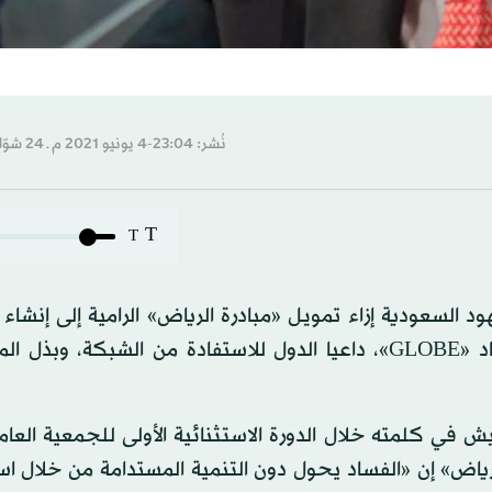
نُشر: 23:04-4 يونيو 2021 م ـ 24 شوّال 1442 هـ
T
T
ود السعودية إزاء تمويل «مبادرة الرياض» الرامية إلى إنشاء
التشغيلية العالمية لسلطات إنفاذ قانون لمكافحة الفساد «GLOBE»، داعيا الدول للاستفادة من الشبكة،
ش في كلمته خلال الدورة الاستثنائية الأولى للجمعية العام
ياض» إن «الفساد يحول دون التنمية المستدامة من خلال اس