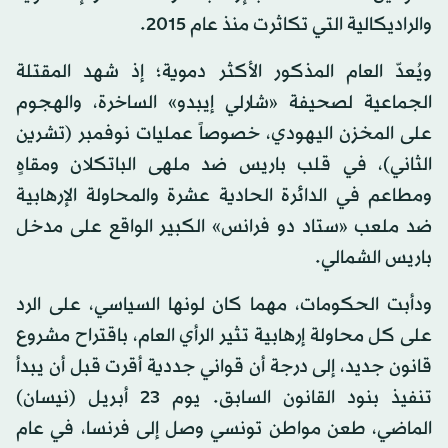
والراديكالية التي تكاثرت منذ عام 2015.
ويُعدّ العام المذكور الأكثر دموية؛ إذ شهد المقتلة
الجماعية لصحيفة «شارلي إيبدو» الساخرة، والهجوم
على المخزن اليهودي، خصوصاً عمليات نوفمبر (تشرين
الثاني)، في قلب باريس ضد ملهى الباتكلان ومقاهٍ
ومطاعم في الدائرة الحادية عشرة والمحاولة الإرهابية
ضد ملعب «ستاد دو فرانس» الكبير الواقع على مدخل
باريس الشمالي.
ودأبت الحكومات، مهما كان لونها السياسي، على الرد
على كل محاولة إرهابية تثير الرأي العام، باقتراح مشروع
قانون جديد، إلى درجة أن قواني جددية أقرت قبل أن يبدأ
تنفيذ بنود القانون السابق. يوم 23 أبريل (نيسان)
الماضي، طعن مواطن تونسي وصل إلى فرنسا، في عام