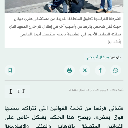
الشرطة الفرنسية تطوق المنطقة القريبة من مستشفى هنري دونان
حيث قتل شخص بالرصاص وأصيب آخر في إطلاق نار خارج المعهد الذي
يملكه الصليب الأحمر في العاصمة باريس منتصف أبريل الماضي
(أ.ف.ب)
باريس:
ميشال أبونجم
T
نُشر: 22:37-3 يونيو 2021 م ـ 23 شوّال 1442 هـ
T
«تعاني فرنسا من تخمة القوانين التي تتراكم بعضها
فوق بعض». ويصح هذا الحكم بشكل خاص على
القوانين المتعلقة بالإرهاب والعنف والإسلاموية