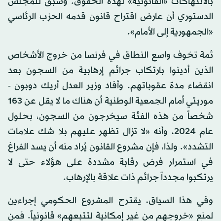
بالانتهاكات «القانونية» لهذه الحقوق. وسبق للمجلس
الدستوري أن عارض اقتراح قانون قدمه الحزب الرئاسي
«الجمهورية إلى الأمام».
ثمة تخوف واسع النطاق في فرنسا من خروج الأشخاص
الذين أدينوا بارتكاب جرائم إرهابية من السجون بعد
انقضاء مدة عقوباتهم. وأفاد وزير العدل أريك دوبون -
موريتي أمام الجمعية الوطنية أن هناك ما لا يقل عن 163
شخصاً من هذه الفئة سيخرجون من السجون، بحلول
عام 2024، وأنه «لا تزال تظهر عليهم بلا شك علامات
التشدد». ولذا، فإن مشروع القانون يُراد منه أن يسد الفراغ
في استمرار فرض رقابة مشددة على هؤلاء حتى لا
يرتكبوا مجدداً جرائم ذات علاقة بالإرهاب.
وفي هذا السياق، يقترح المشروع الحكومي إجراءين
لمنع «خروجهم من غير إمكانية لتتبعهم» قانونياً. فمن