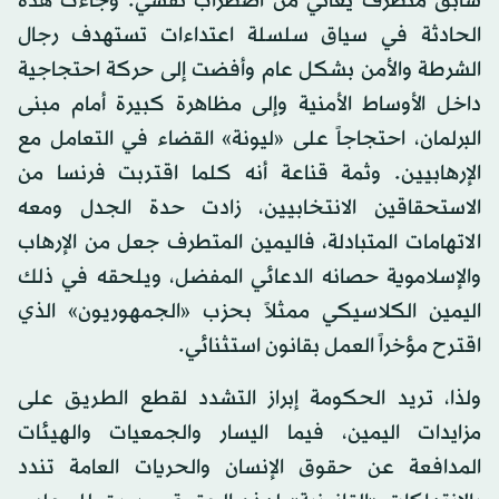
سابق متطرف يعاني من اضطراب نفسي. وجاءت هذه
الحادثة في سياق سلسلة اعتداءات تستهدف رجال
الشرطة والأمن بشكل عام وأفضت إلى حركة احتجاجية
داخل الأوساط الأمنية وإلى مظاهرة كبيرة أمام مبنى
البرلمان، احتجاجاً على «ليونة» القضاء في التعامل مع
الإرهابيين. وثمة قناعة أنه كلما اقتربت فرنسا من
الاستحقاقين الانتخابيين، زادت حدة الجدل ومعه
الاتهامات المتبادلة، فاليمين المتطرف جعل من الإرهاب
والإسلاموية حصانه الدعائي المفضل، ويلحقه في ذلك
اليمين الكلاسيكي ممثلاً بحزب «الجمهوريون» الذي
اقترح مؤخراً العمل بقانون استثنائي.
ولذا، تريد الحكومة إبراز التشدد لقطع الطريق على
مزايدات اليمين، فيما اليسار والجمعيات والهيئات
المدافعة عن حقوق الإنسان والحريات العامة تندد