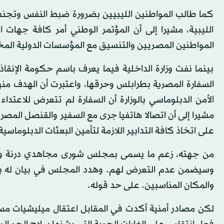
كما طالب المواطنين الليبيين بضرورة ضبط النفس وتجن
الليبية، مشيرا إلى أن المؤتمر الوطني أمر كافة جها
المواطنين المصريين والتنسيق مع المؤسسات الدولية الم
بينما نفت وزارة الداخلية فيما يعرف باسم حكومة الإنقاذ
السفارة المصرية بطرابلس وحرقها، واعتبرت أن الهدف منه
الأمن الدبلوماسي بالوزارة أن السفارة لم تتعرض للاعتدا
مشيرا إلى أن اتصالا هاتفيا جرى مع السفير والقنصل المصري
على اتخاذ كافة التدابير اللازمة لتأمين البعثات الدبلوماسية
من جهته، زعم ما يسمى بمجلس شورى مجاهدي درنة وضواح
وسيضمن عدم التعرض لهم. وهدد المجلس في بيان له بأن
والمكان المناسبين. على حد قوله.
لكن مصادر أمنية أكدت في المقابل اعتقال ميليشيات مس