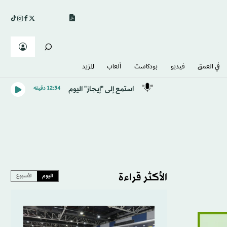
في العمق
فيديو
بودكاست
ألعاب
المزيد
استمع إلى "إيجاز" اليوم
12:34 دقيقه
الأكثر قراءة
اليوم
الأسبوع