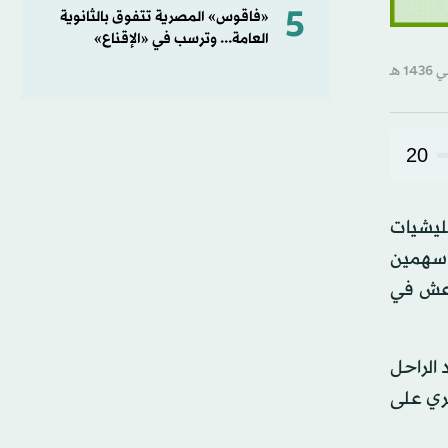
5
«فاقوس» المصرية تتفوق بالثانوية
العامة... وترسب في «الإقناع»
20
ليشيات
و سهمين
داعش في
 الراحل
لمصري على