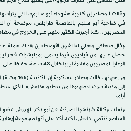
فعل انتقامي على الغارات الجوية التي يشنها سلاح الجو ال
وقالت المصادر إن كتيبة «شهداء أبو سليم»، التي يترأسه
في ضاحية أبو سليم بالعاصمة طرابلس، موضحة أن الم
المصريين.. كما أجبرت الكثير منهم على الخروج في مظاهرا
وقال صحافي محلي لـ«الشرق الأوسط» إن هناك حملة اعتقا
حصل عليها من قياديين فيما يسمى بميليشيات فجر ليب
الرعايا المصريين مغادرة ليبيا خلال 48 ساعة، حفاظا على سلامتهم من أعمال انتقامية.
من جهتها، قال
إلى مدينة سرت لتطهيرها من تنظيم «داعش»، الذي سيطرت ع
أيام.
ونقلت وكالة شينخوا الصينية عن أبو بكر الهريش عضو الم
العناصر تنتمي لداعش، لكنه أكد على أنها مجموعة إرهابية خ