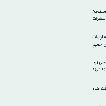
لمقيمين
 عشرات
علومات
ن جميع
ت في طريقها
ذ ثلاثة
انت هذه