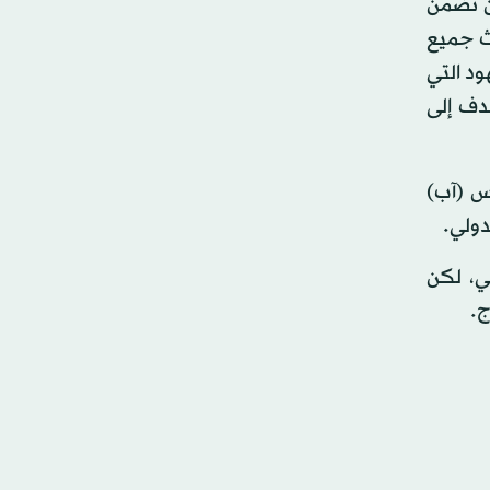
ن تضمن
حث جميع
ود التي
دف إلى
س (آب)
دولي.
لي، لكن
ج.