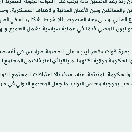
ن زيد رعد الحسين بأنه يجب على القوات الجوية المصرية أ
ين والمقاتلين وبين الأعيان المدنية والأهداف العسكرية. و
اع الحالي، وعلى وجه الخصوص للانخراط بشكل بناء في الجه
ردينو ليون للمضي قدمًا في عملية سياسية تشمل الجميع وته
عد سيطرة قوات «فجر ليبيا» على العاصمة طرابلس في أغسط
ئها لحكومة موازية لكنهما لم يلقيا أي اعترافات من المجتمع ال
 والحكومة المنبثقة عنه، حيث نالا اعترافات المجتمع الدو
ا انتخب بموجبه مجلس النواب، ما جعل المجتمع الدولي في حر