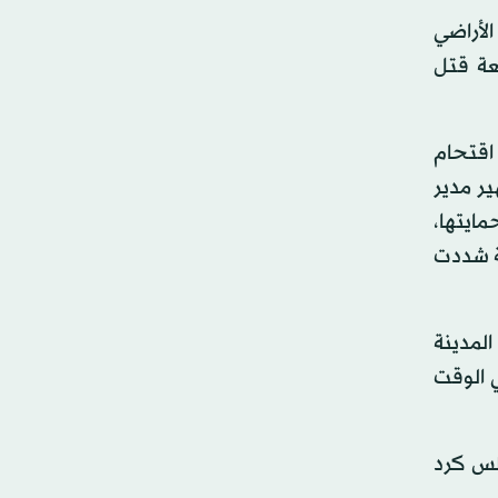
لأراضي
عة قتل
 اقتحام
ير مدير
مايتها،
ية شددت
لمدينة
 الوقت
لس كرد