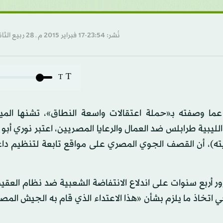
نُشر: 23:54-17 فبراير 2015 م ـ 28 ربيع الثاني 1436 هـ
T
T
ما وصفته بـ«حملة اعتقالات واسعة النطاق»، تشنها المي
يبية طرابلس ضد العمال والرعايا المصريين، اعتبر نوري أب
ولايته)، أن القصف الجوي المصري على مواقع تابعة لتنظيم 
أربع سنوات على اندلاع الانتفاضة الشعبية ضد نظام العقيد
 القيام بدوره في اتخاذ ما يلزم بشأن «هذا الاعتداء الذي قام به الجيش ا