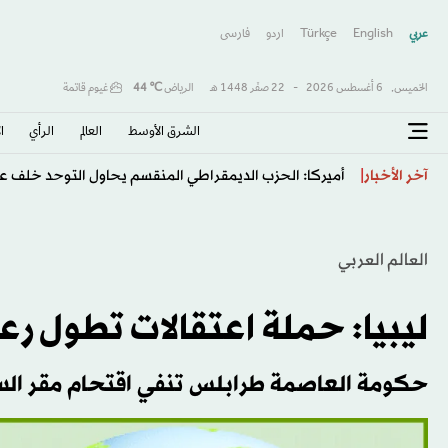
عربي
English
Türkçe
اردو
فارسى
الخميس,
6 أغسطس 2026
-
22 صفَر 1448 هـ
الرياض
℃
44
غيوم قاتمة
الشرق الأوسط​
العالم
الرأي
ا
هل يحل صخب «السوشيال» أزمة «العنف التوليدي» في م
آخر الأخبار
العالم العربي
ليبيا: حملة اعتقالات تطول رع
حكومة العاصمة طرابلس تنفي اقتحام مقر الس