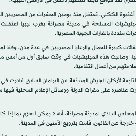
مصري ضد مواقع تابعة لتنظيم داعش في الأراضي الليبية.
ا أغنيوة الككلي، تعتقل منذ يومين العشرات من المصريين ا
يليشيات المسلحة في مدينة مصراتة بغرب ليبيا اعتقلت
ت منددة بالغارات الجوية المصرية.
لات كبيرة للعمال والرعايا المصريين في عدة مدن، وفقا لم
يا. وطالبت هذه الميليشيات في وقت سابق أول من أمس م
ت مصادر عسكرية إن الكتيبة (166 مشاة) التابعة لأركان الجيش المنبثقة عن البرلمان السابق غادر
ناصره على مقرات الدولة ووسائل الإعلام المحلية فيها من
جلس البلدي لمدينة مصراتة، أنه لا يمكن الجزم بما إذا ك
ارجة عن القانون، قامت بترويع الآمنين في المدينة.