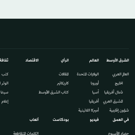
الشرق الأوسط​
العالم
الرأي
الاقتصاد
ثقافة
العالم العربي
الولايات المتحدة
المقالات
كتب
الخليج
أوروبا
كاريكاتير
الوتر 
شمال أفريقيا
آسيا
كتاب الشرق الأوسط
سينما
المشرق العربي
أفريقيا
إعلام
شؤون إقليمية
أميركا اللاتينية
في العمق
فيديو
بودكاست
ألعاب
حصاد الأسبوع
الكلمات المتقاطعة