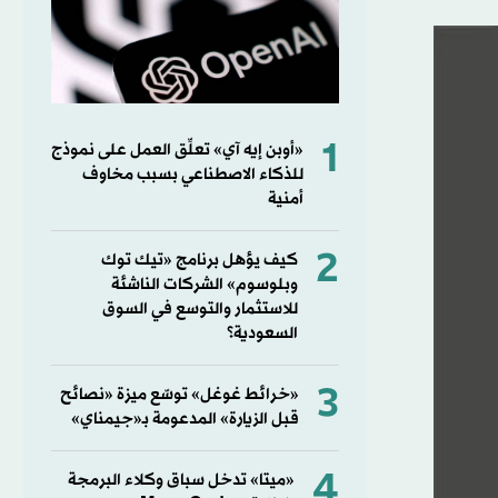
1
«أوبن إيه آي» تعلِّق العمل على نموذج
للذكاء الاصطناعي بسبب مخاوف
أمنية
2
كيف يؤهل برنامج «تيك توك
وبلوسوم» الشركات الناشئة
للاستثمار والتوسع في السوق
السعودية؟
3
«خرائط غوغل» توسّع ميزة «نصائح
قبل الزيارة» المدعومة بـ«جيمناي»
4
«ميتا» تدخل سباق وكلاء البرمجة