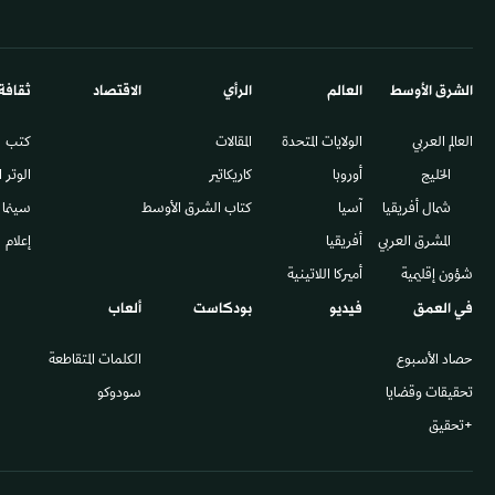
الشرق الأوسط​
العالم
الرأي
الاقتصاد
ثقافة
العالم العربي
الولايات المتحدة
المقالات
كتب
الخليج
أوروبا
كاريكاتير
الوتر 
شمال أفريقيا
آسيا
كتاب الشرق الأوسط
سينما
المشرق العربي
أفريقيا
إعلام
شؤون إقليمية
أميركا اللاتينية
في العمق
فيديو
بودكاست
ألعاب
حصاد الأسبوع
الكلمات المتقاطعة
تحقيقات وقضايا
سودوكو
+تحقيق