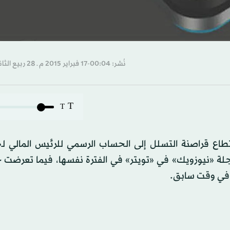
نُشر: 00:04-17 فبراير 2015 م ـ 28 ربيع الثاني 1436 هـ
T
T
اع قراصنة التسلل إلى الحساب الرسمي للرئيس المالي لـ«ت
جلة «نيوزويك» في «تويتر» في الفترة نفسها، فيما تعرضت 
ة في وقت سابق.