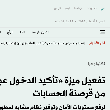
عربي
English
Türkçe
اردو
فارسى
الأحد,
9 أغسطس 2026
-
25 صفَر 1448 هـ
الشرق الأوسط​
العالم
الرأي
ا
عثمان ديوماندي ينتقل من سبورتنغ لشبونة إلى نوتنغهام
آخر الأخبار
تكنولوجيا
تفعيل ميزة «تأكيد الدخول عبر
من قرصنة الحسابات
لرفع مستويات الأمان وتوفير نظام مشابه لمطور