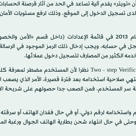
«تويتر» يقدم آلية تساعد في الحد من آثار قرصنة الحسابات
ى تسجيل الدخول إلى الموقع، وذلك لرفع مستويات الأمان 
هذه الميزة ليست إلزامية للجميع، وهي متوفرة منذ العام 2013 في قائمة الإعدادات (داخل قسم «الأم
ل في حسابه، ويجب إدخال ذلك الرمز الموجود في الرسالة 
خدمه الكثير من المصارف لتسجيل دخول عملائها.
وتسمى هذه العملية «تأكيد الدخول في خطوتين» Two - step Verification نظرا لأن المستخدم مضطر
تهي صلاحية استخدامه بعد فترة قصيرة، الأمر الذي يصعب ا
كلمة سر المستخدم، فمن الصعب جدا حصولهم على شريحة الا
 واستخدامه لرقم دولي، أو في حال فقدان الهاتف أو سرقته،
تى في حال انتهاء شحن بطارية الهاتف الجوال ورغبة ال