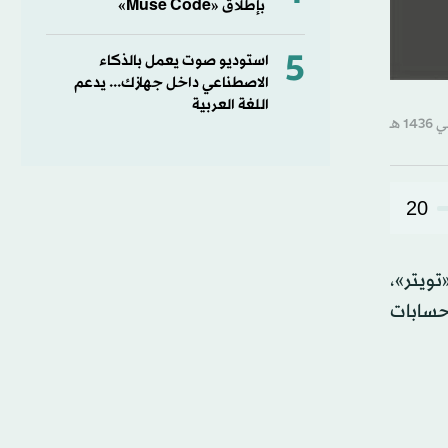
بإطلاق «Muse Code»
5
استوديو صوت يعمل بالذكاء
الاصطناعي داخل جهازك... يدعم
اللغة العربية
20
ويتر»،
حسابات