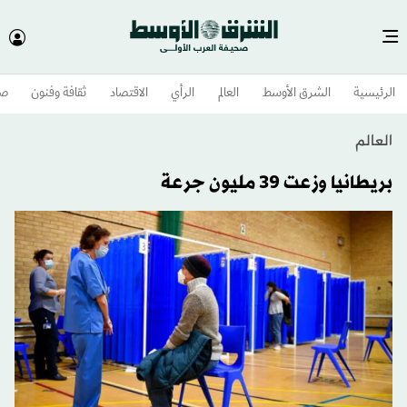
الرئيسية
الشرق الأوسط​
العالم
الرأي
الاقتصاد
ثقافة وفنون
صح
العالم
بريطانيا وزعت 39 مليون جرعة