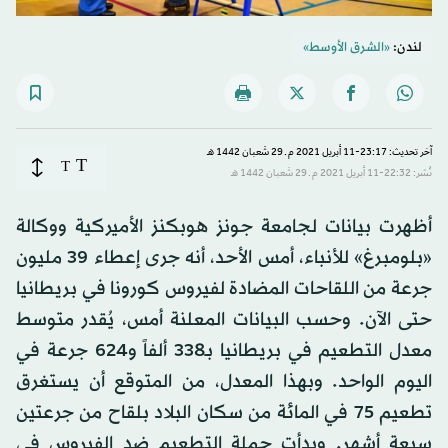
لندن:
«الشرق الأوسط»
آخر تحديث: 23:17-11 أبريل 2021 م ـ 29 شَعبان 1442 هـ
T
T
نُشر: 22:32-11 أبريل 2021 م ـ 29 شَعبان 1442 هـ
أظهرت بيانات لجامعة جونز هوبكنز الأميركية ووكالة
«بلومبرغ» للأنباء، أمس الأحد، أنه جرى إعطاء 39 مليون
جرعة من اللقاحات المضادة لفيروس كورونا في بريطانيا
حتى الآن. وحسب البيانات المعلنة أمس، يُقدر متوسط
معدل التطعيم في بريطانيا بـ338 ألفاً و624 جرعة في
اليوم الواحد. وبهذا المعدل، من المتوقع أن يستغرق
تطعيم 75 في المائة من سكان البلاد بلقاح من جرعتين
سبعة أشهر. وبدأت حملة التطعيم ضد الفيروس في