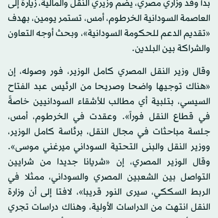
بدأ وفد وزاري مصري، يضم وزيري النقل والمالية، زيارة إلى
العاصمة السودانية الخرطوم، أمس، تستمر يومين، بهدف
«تقديم الدعم للحكومة السودانية»، وبحث أوجه التعاون
والشراكة بين البلدين.
وقال وزير النقل المصري كامل الوزير، فور وصوله، إن
«هناك توجيها واضحا وصريحا من الرئيس عبد الفتاح
السيسي، بتلبية أي مطالب للأشقاء السودانيين خاصةً
في قطاع النقل فوراً». وعقدت في الخرطوم، أمس،
جلسة مباحثات في مجال النقل، برئاسة كامل الوزير،
ووزير النقل والبنى التحتية السوداني ميرغني موسى».
وقال الوزير المصري، إن «شريانا جديدا من شرايين
التواصل بين الشعبين المصري والسوداني، ممثلا في
الربط السككي، سيرى النور قريبا»، لافتا إلى أن وزارة
النقل انتهت من الدراسات الأولية، وهناك دراسات تجري