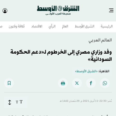
الرئيسية
الشرق الأوسط​
العالم
الرأي
الاقتصاد
ثقافة وفنون
صح
العالم العربي
وفد وزاري مصري إلى الخرطوم لـ«دعم الحكومة
السودانية»
القاهرة:
«الشرق الأوسط»
T
نُشر: 22:30-11 أبريل 2021 م ـ 29 شَعبان 1442 هـ
T