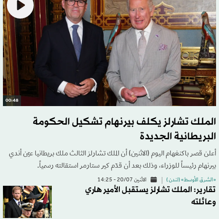
00:48
الملك تشارلز يكلف بيرنهام تشكيل الحكومة
البريطانية الجديدة
أعلن قصر باكنغهام اليوم (الاثنين) أن الملك تشارلز الثالث ملك بريطانيا عيّن أندي
بيرنهام رئيساً للوزراء، وذلك بعد أن قدّم كير ستارمر استقالته رسمياً.
«الشرق الأوسط» (لندن )
الاثنين 20/07 - 14:25
تقارير: الملك تشارلز يستقبل الأمير هاري
وعائلته