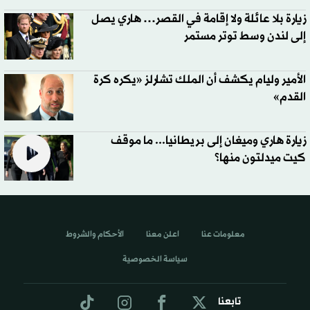
زيارة بلا عائلة ولا إقامة في القصر… هاري يصل
إلى لندن وسط توتر مستمر
الأمير وليام يكشف أن الملك تشارلز «يكره كرة
القدم»
زيارة هاري وميغان إلى بريطانيا... ما موقف
كيت ميدلتون منها؟
معلومات عنا
اعلن معنا
الأحكام والشروط
سياسة الخصوصية
تابعنا