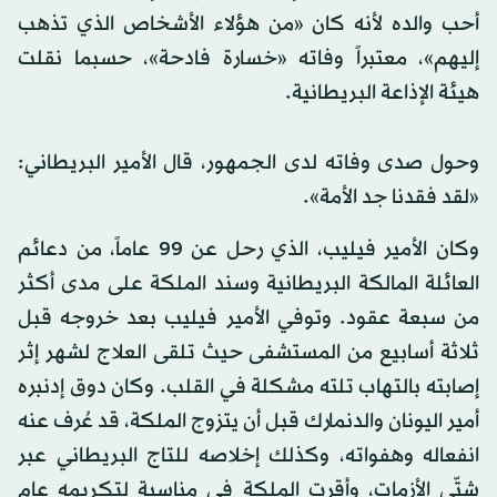
أحب والده لأنه كان «من هؤلاء الأشخاص الذي تذهب
إليهم»، معتبراً وفاته «خسارة فادحة»، حسبما نقلت
هيئة الإذاعة البريطانية.
وحول صدى وفاته لدى الجمهور، قال الأمير البريطاني:
«لقد فقدنا جد الأمة».
وكان الأمير فيليب، الذي رحل عن 99 عاماً، من دعائم
العائلة المالكة البريطانية وسند الملكة على مدى أكثر
من سبعة عقود. وتوفي الأمير فيليب بعد خروجه قبل
ثلاثة أسابيع من المستشفى حيث تلقى العلاج لشهر إثر
إصابته بالتهاب تلته مشكلة في القلب. وكان دوق إدنبره
أمير اليونان والدنمارك قبل أن يتزوج الملكة، قد عُرف عنه
انفعاله وهفواته، وكذلك إخلاصه للتاج البريطاني عبر
شتّى الأزمات، وأقرت الملكة في مناسبة لتكريمه عام