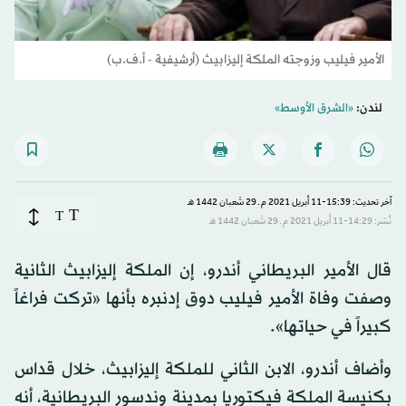
الأمير فيليب وزوجته الملكة إليزابيث (أرشيفية - أ.ف.ب)
لندن:
«الشرق الأوسط»
آخر تحديث: 15:39-11 أبريل 2021 م ـ 29 شَعبان 1442 هـ
T
T
نُشر: 14:29-11 أبريل 2021 م ـ 29 شَعبان 1442 هـ
قال الأمير البريطاني أندرو، إن الملكة إليزابيث الثانية
وصفت وفاة الأمير فيليب دوق إدنبره بأنها «تركت فراغاً
كبيراً في حياتها».
وأضاف أندرو، الابن الثاني للملكة إليزابيث، خلال قداس
بكنيسة الملكة فيكتوريا بمدينة وندسور البريطانية، أنه