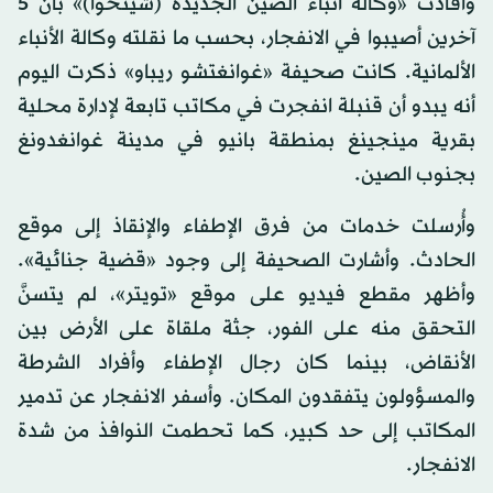
وأفادت «وكالة أنباء الصين الجديدة (شينخوا)» بأن 5
آخرين أصيبوا في الانفجار، بحسب ما نقلته وكالة الأنباء
الألمانية. كانت صحيفة «غوانغتشو ريباو» ذكرت اليوم
أنه يبدو أن قنبلة انفجرت في مكاتب تابعة لإدارة محلية
بقرية مينجينغ بمنطقة بانيو في مدينة غوانغدونغ
بجنوب الصين.
وأُرسلت خدمات من فرق الإطفاء والإنقاذ إلى موقع
الحادث. وأشارت الصحيفة إلى وجود «قضية جنائية».
وأظهر مقطع فيديو على موقع «تويتر»، لم يتسنَّ
التحقق منه على الفور، جثة ملقاة على الأرض بين
الأنقاض، بينما كان رجال الإطفاء وأفراد الشرطة
والمسؤولون يتفقدون المكان. وأسفر الانفجار عن تدمير
المكاتب إلى حد كبير، كما تحطمت النوافذ من شدة
الانفجار.