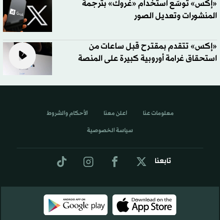
«إكس» توسّع استخدام «غروك» بترجمة
المنشورات وتعديل الصور
«إكس» تتقدم بمقترح قبل ساعات من
استحقاق غرامة أوروبية كبيرة على المنصة
معلومات عنا
اعلن معنا
الأحكام والشروط
سياسة الخصوصية
تابعنا