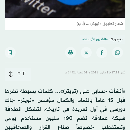
شعار تطبيق «تويتر»... (أ.ب)
نيويورك:
«الشرق الأوسط»
T
نُشر: 17:58-21 مارس 2021 م ـ 08 شَعبان 1442 هـ
T
«أنشأت حسابي على (تويتر)»... كلمات بسيطة نشرها
قبل 15 عاماً بالتمام والكمال مؤسس «تويتر» جاك
دورسي في أول تغريدة في تاريخه، لتشكل انطلاقة
شبكة عملاقة تضم 190 مليون مستخدم يومي
وتستقطب خصوصاً صناع القرار والصحافيين