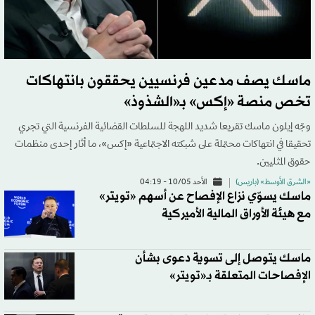
ماسك يصف مدعين فرنسيين يحققون بانتهاكات
تخص منصة «إكس» بـ«الشذوذ»
وجّه إيلون ماسك تقريعا شديد اللهجة للسلطات القضائية الفرنسية التي تجري
تحقيقا في انتهاكات محتملة على شبكته الاجتماعية «إكس»، ما أثار إحدى منظمات
حقوق المثليين.
«الشرق الأوسط» (باريس)
الأحد 10/05 - 04:19
ماسك يسوّي نزاع الإفصاح عن أسهم «تويتر»
مع هيئة الأوراق المالية الأميركية
ماسك يتوصل إلى تسوية دعوى بشأن
الإفصاحات المتعلقة بـ«تويتر»