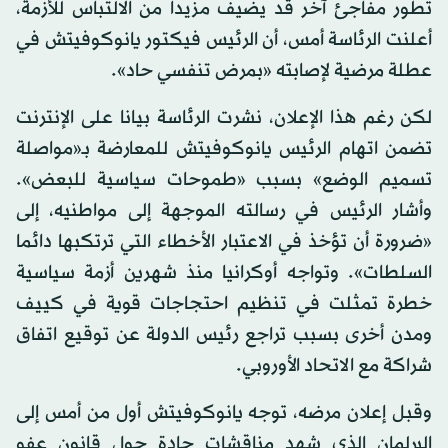
تطور مفاجئ آخر قد يضيف مزيدا من الالتباس للأزمة،
أعلنت الرئاسة أمس، أن الرئيس فيكتور يانوكوفيتش في
عطلة مرضية لإصابته «بمرض تنفسي حاد».
لكن رغم هذا الإعلان، نشرت الرئاسة بيانا على الإنترنت
تضمن اتهام الرئيس يانوكوفيتش للمعارضة بـ«مواصلة
تسميم الوضع» بسبب «طموحات سياسية للبعض».
وأشار الرئيس في رسالته الموجهة إلى مواطنيه، إلى
«ضرورة أن تؤخذ في الاعتبار الأخطاء التي ترتكبها دائما
السلطات». وتواجه أوكرانيا منذ شهرين أزمة سياسية
خطرة تمثلت في تنظيم احتجاجات قوية في كييف
ومدن أخرى بسبب تراجع رئيس الدولة عن توقيع اتفاق
شراكة مع الاتحاد الأوروبي.
وقبل إعلان مرضه، توجه يانوكوفيتش أول من أمس إلى
البرلمان الذي شهد مناقشات حادة حول قانون عفو