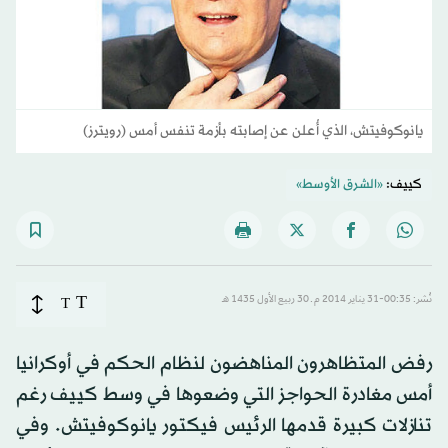
يانوكوفيتش، الذي أُعلن عن إصابته بأزمة تنفس أمس (رويترز)
كييف:
«الشرق الأوسط»
T
نُشر: 00:35-31 يناير 2014 م ـ 30 ربيع الأول 1435 هـ
T
رفض المتظاهرون المناهضون لنظام الحكم في أوكرانيا
أمس مغادرة الحواجز التي وضعوها في وسط كييف رغم
تنازلات كبيرة قدمها الرئيس فيكتور يانوكوفيتش. وفي