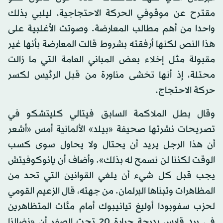
مقترح عن موقوفي الحركة الاحتجاجية، ليلبي بذلك
واحدا من أهم مطالب المعارضة. وصوتت الأغلبية على
هذا النص لكنها أرفقته بشروط قالت المعارضة بأنها غير
مقبولة مثل إخلاء بعض المباني العامة التي ما زالت
محتلة، إذ أنها تخشى مناورة من قبل الرئيس لكسر
حركة الاحتجاج.
وقال بطل الملاكمة السابق فيتالي كليتشكو في
تصريحات نشرتها صحيفة «بيلد» الألمانية أمس «أشعر
أن هذا الرجل يريد أن يحتال ولا يحاول سوى كسب
الوقت لكننا لن نسمح له بذلك». وأضاف أن يانوكوفيتش
يجب قبل كل شيء أن يلغي القوانين التي تحد من
المظاهرات وتبناها البرلمان. من جهته، قال الزعيم القومي
لحزب سفوبودا أوليغ تيانيبوك أمام مئات المتظاهرين
في برد قارس بدرجة حرارة 20 تحت الصفر أن «نضالنا