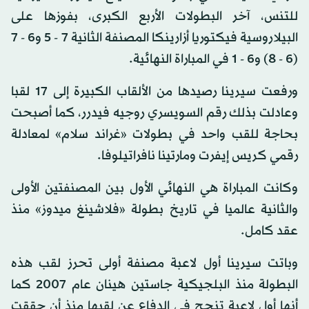
للتنس، آخر البطولات الأربع الكبرى، بفوزها على
البيلاروسية فيكتوريا أزارينكا المصنفة الثانية 7 - 5 و6 - 7
(6 - 8) و6 - 1 في المباراة النهائية.
ورفعت سيرينا رصيدها من الألقاب الكبيرة إلى 17 لقبا
وعادلت بذلك رقم السويسري روجيه فيدرر، كما أصبحت
بحاجة للقب واحد في بطولات «غراند سلام» لمعادلة
رقمي كريس إيفرت ومارتينا نافراتيلوفا.
وكانت المباراة هي النهائي الأول بين المصنفتين الأولى
والثانية عالميا في تاريخ بطولة «فلاشينغ ميدوز» منذ
عقد كامل.
وباتت سيرينا أول لاعبة مصنفة أولى تحرز لقب هذه
البطولة منذ البلجيكية جاستين هينان عام 2007 كما
أنها أول لاعبة تنجح في الدفاع عن لقبها منذ أن حققت