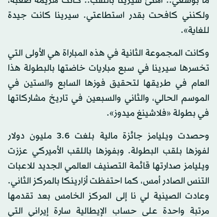
ما بوسعي.. أهنئ سيرينا باللقب.. كانت هزيمة صعبة،
ولكنني كافحت بقدر استطاعتي. سيرينا كانت جيدة
للغاية».
وكانت المجموعة الثانية في هذه المباراة هي الأولى التي
تخسرها سيرينا في سبع مباريات خاضتها بالبطولة هذا
العام في طريقها لتحقيق فوزها السابع والستين في
الموسم الحالي، والثاني والسبعين في تاريخ مشاركاتها
في بطولة «فلاشينغ ميدوز».
وحصدت ويليامز جائزة مالية بلغت 3.6 مليون دولار
لفوزها بلقب البطولة. وبفوزها باللقب الأميركي عززت
ويليامز صدارتها قائمة التصنيف العالمي الجديد للاعبات
التنس الصادر أمس، كما احتفظت أزارينكا بالمركز الثاني.
وعادت الصينية لي نا إلى المركز الخامس بعد تقدمها
مرتبة واحدة على حساب الإيطالية سارة إيراني التي