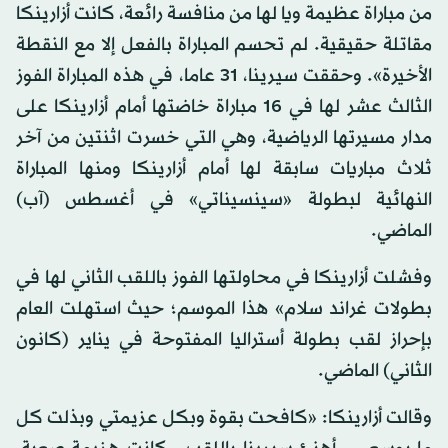
من مباراة عظيمة ويا لها من منافسة رائعة، كانت أزارينكا
مقاتلة حقيقية. لم تحسم المباراة بالفعل إلا مع النقطة
الأخيرة». وحققت سيرينا، 31 عاما، في هذه المباراة الفوز
الثالث عشر لها في 16 مباراة خاضتها أمام أزارينكا على
مدار مسيرتها الرياضية، وهي التي خسرت اثنتين من آخر
ثلاث مباريات سابقة لها أمام أزارينكا ومنها المباراة
النهائية لبطولة «سينسيناتي» في أغسطس (آب)
الماضي.
وفشلت أزارينكا في محاولتها الفوز باللقب الثاني لها في
بطولات غراند سلام» هذا الموسم؛ حيث استهلت العام
بإحراز لقب بطولة أستراليا المفتوحة في يناير (كانون
الثاني) الماضي.
وقالت أزارينكا: «كافحت بقوة وبكل عزيمتي وبذلت كل