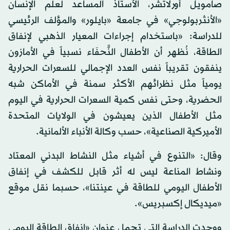
صامويل أورلاتشر، الأستاذ المساعد لعلم الإنسان
«الأنثربولوجي» في جامعة «بايلور» والمؤلف الرئيسي
للدراسة: «باستخدام إجراءات المعيار الذهبي لإنفاق
الطاقة، نُظهر أن الأطفال النًّحفَاء نسبياً في الأمازون
ينفقون تقريباً نفس العدد الإجمالي للسعرات الحرارية
يومياً مثل نظرائهم الأكثر سمنة في الأماكن شبه
الحضرية، وحتى نفس كمية السعرات الحرارية في اليوم
مثل الأطفال الذين يعيشون في الولايات المتحدة
الأميركية الصناعية»، حسب وكالة الأنباء الألمانية.
وقال: «التنوع في أشياء مثل النشاط البدني المعتاد
ونشاط المناعة ليس له أثر قابل للكشف في إنفاق
الأطفال اليومي للطاقة في عينتنا»، حسبما نقل موقع
«ميديكال إكسبريس».
ووجدت الدراسة التي تحمل عنوان «إنفاق الطاقة اليومي