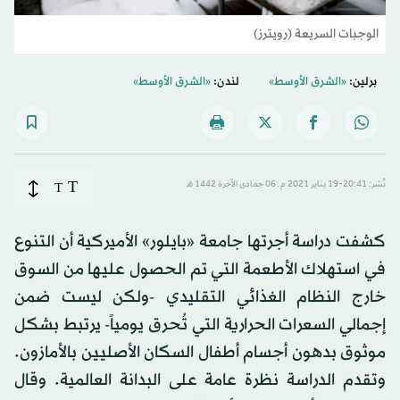
الوجبات السريعة (رويترز)
برلين:
«الشرق الأوسط»
لندن:
«الشرق الأوسط»
T
نُشر: 20:41-19 يناير 2021 م ـ 06 جمادى الآخرة 1442 هـ
T
كشفت دراسة أجرتها جامعة «بايلور» الأميركية أن التنوع
في استهلاك الأطعمة التي تم الحصول عليها من السوق
خارج النظام الغذائي التقليدي -ولكن ليست ضمن
إجمالي السعرات الحرارية التي تُحرق يومياً- يرتبط بشكل
موثوق بدهون أجسام أطفال السكان الأصليين بالأمازون.
وتقدم الدراسة نظرة عامة على البدانة العالمية. وقال