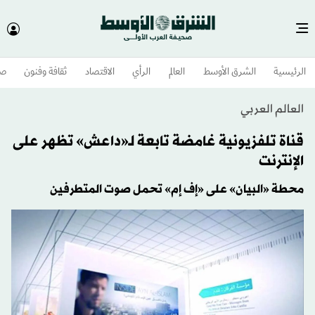
الرئيسية
الشرق الأوسط​
العالم
الرأي
الاقتصاد
ثقافة وفنون
صح
العالم العربي
قناة تلفزيونية غامضة تابعة لـ«داعش» تظهر على
الإنترنت
محطة «البيان» على «إف إم» تحمل صوت المتطرفين