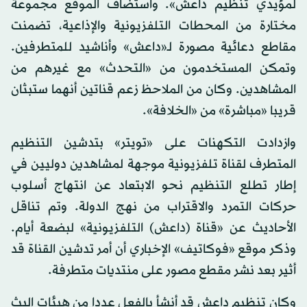
لمؤيدي تنظيم داعش». واستضاف الموقع مجموعة
مختارة من المحطات التلفزيونية والإذاعية، تضمنت
مقاطع دعائية مصورة لـ«داعش» وأناشيد للمتطرفين.
وتمكن المستخدمون من «التحدث» مع غيرهم من
المشاهدين. وكان من الملاحظ زعم قناتين أنهما ستبثان
قريبا «مباشرة» من «الخلافة».
وازدادت التكهنات على «تويتر» بتدشين التنظيم
المتطرف لقناة تلفزيونية موجهة لمشاهدين دوليين في
إطار تطلع التنظيم نحو الابتعاد عن انتهاج أسلوب
حركات التمرد والاقتراب من نهج الدولة. وتم تناقل
الأحاديث عن «قناة (داعش) التلفزيونية» لبضعة أيام.
وذكر موقع «فوكاتيف» الإخباري أن أمر تدشين القناة قد
أثير بعد نشر مقطع مصور على منتديات متطرفة.
وكان تنظيم داعش قد أنشأ بالفعل عددا من هيئات البث