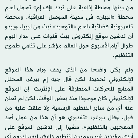
من بينها محطة إذاعية على تردد «إف إم» تحمل اسم
محطة «البيان» في مدينة الموصل العراقية، ومحطة
تلفزيونية فضائية باسم «التوحيد» تبث من ليبيا. ويبدو
أن تدشين موقع إلكتروني يبث قنوات على مدار اليوم
طوال أيام الأسبوع حول العالم مؤشر على تنامي طموح
التنظيم.
ولم يكن واضحا من الذي يقف وراء هذا الموقع
الإلكتروني تحديدا، لكن قال جيه إم بيرغر، المحلل
المتابع للحركات المتطرفة على الإنترنت، إن الموقع
الإلكتروني كان موجودًا منذ بعض الوقت، لكن لم تعلن
عنه أي من منابر التنظيم الرسمية ولا علقت عليه من
قبل. وقال بيرغر: «تقديري هو أن هذا من عمل أحد
المعجبين بالتنظيم»، مشيرا إلى تدشين الموقع على
أيدي مؤيدين غير رسميين لتنظيم داعش ليس لديهم أي