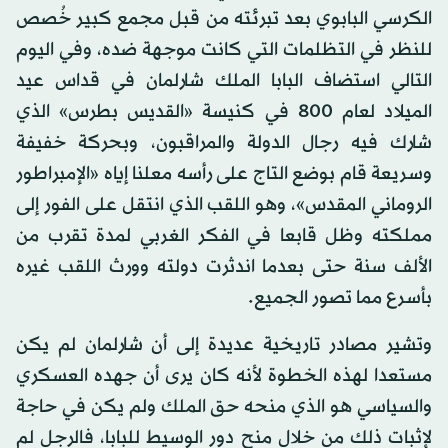
الكرسي البابوي بعد تبرئته من قبل مجمع كبير خُصص
للنظر في التظلمات التي كانت موجهة ضده، وفي اليوم
التالي استضاف البابا الملك شارلمان في قداس عيد
الميلاد لعام 800 في كنيسة «القديس بطرس» الذي
شارك فيه رجال الدولة والمراقبون، وبحركة خفيفة
وسريعة قام بوضع التاج على رأسه معلنا إياه «الإمبراطور
الروماني المقدس»، وهو اللقب الذي انتقل على الفور إلى
مملكته وظل قابعا في الفكر الغربي لمدة تقرب من
الألف سنة حتى بعدما اندثرت دولته وورث اللقب غيره
بأسرع مما تصور الجميع.
وتشير مصادر تاريخية عديدة إلى أن شارلمان لم يكن
مستعدا لهذه الخطوة لأنه كان يرى أن جهده العسكري
والسياسي هو الذي منحه حق الملك ولم يكن في حاجة
لإثبات ذلك من خلال منح دور الوسيط للبابا، فالرجل لم