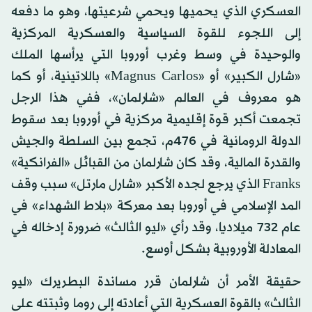
العسكري الذي يحميها ويحمي شرعيتها، وهو ما دفعه
إلى اللجوء للقوة السياسية والعسكرية المركزية
والوحيدة في وسط وغرب أوروبا التي يرأسها الملك
«شارل الكبير» أو «Magnus Carlos» باللاتينية، أو كما
هو معروف في العالم «شارلمان»، ففي هذا الرجل
تجمعت أكبر قوة إقليمية مركزية في أوروبا بعد سقوط
الدولة الرومانية في 476م، تجمع بين السلطة والجيش
والقدرة المالية، وقد كان شارلمان من القبائل «الفرانكية»
Franks الذي يرجع لجده الأكبر «شارل مارتل» سبب وقف
المد الإسلامي في أوروبا بعد معركة «بلاط الشهداء» في
عام 732 ميلاديا، وقد رأي «ليو الثالث» ضرورة إدخاله في
المعادلة الأوروبية بشكل أوسع.
حقيقة الأمر أن شارلمان قرر مساندة البطريرك «ليو
الثالث» بالقوة العسكرية التي أعادته إلى روما وثبتته على