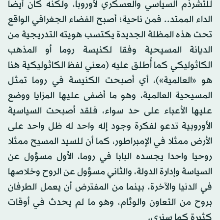
للتشرذم السياسي والعسكري لأوروبا، ولكنه كان أيضا
الداء الممتد.. فمن ناحية؛ أصبح الفضاء الجغرافي الواقع
تحت هذه المظلة الجديدة يكتسب هويته التدريجية من
الديانة المسيحية وفقا لكنيسة روما أو المذهب
الكاثوليكي كما أُطلق عليه (معني لفظ الكاثوليكية هنا
هو «العالمية»)، أي أصبحت الكنيسة في روما تمثل
المسيحية العالمية، وهو ما أضفى عليها المزايا ووضع
عليها الأعباء على حد سواء، فلقد أصبحت السياسية
الأوروبية تدعو لفكرة وجود إله واحد له ظل واحد على
الأرض ممثلا في الإمبراطور، كما أن للسيد المسيح ممثلا
روحيا واحدا يجسده البابا في روما، الأول مسؤول عن
السياسة وإدارة الدولة، والثاني مسؤول عن الروح وخلاصها
في الدنيا والآخرة، بينما من المفترض أن يعمل الطرفان
بروح من التعاون والوئام، وهو ما لم يحدث في أوقات
كثيرة كما سنرى.