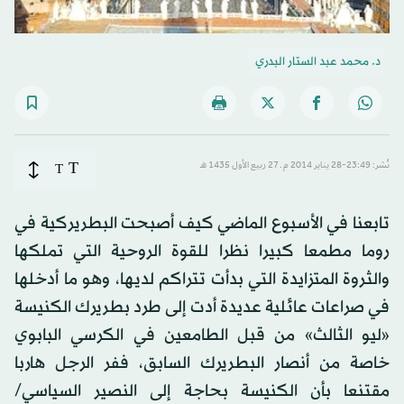
د. محمد عبد الستار البدري
T
نُشر: 23:49-28 يناير 2014 م ـ 27 ربيع الأول 1435 هـ
T
تابعنا في الأسبوع الماضي كيف أصبحت البطريركية في
روما مطمعا كبيرا نظرا للقوة الروحية التي تملكها
والثروة المتزايدة التي بدأت تتراكم لديها، وهو ما أدخلها
في صراعات عائلية عديدة أدت إلى طرد بطريرك الكنيسة
«ليو الثالث» من قبل الطامعين في الكرسي البابوي
خاصة من أنصار البطريرك السابق، ففر الرجل هاربا
مقتنعا بأن الكنيسة بحاجة إلى النصير السياسي/