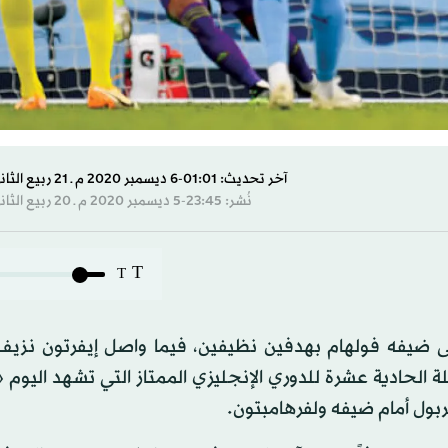
آخر تحديث: 01:01-6 ديسمبر 2020 م ـ 21 ربيع الثاني 1442 هـ
نُشر: 23:45-5 ديسمبر 2020 م ـ 20 ربيع الثاني 1442 هـ
T
T
 ضيفه فولهام بهدفين نظيفين، فيما واصل إيفرتون نزيف 
مام بيرنلي 1 - 1 أمس في المرحلة الحادية عشرة للدوري الإنجليزي الممتاز التي تشهد الي
فربول أمام ضيفه ولفرهامبتون.