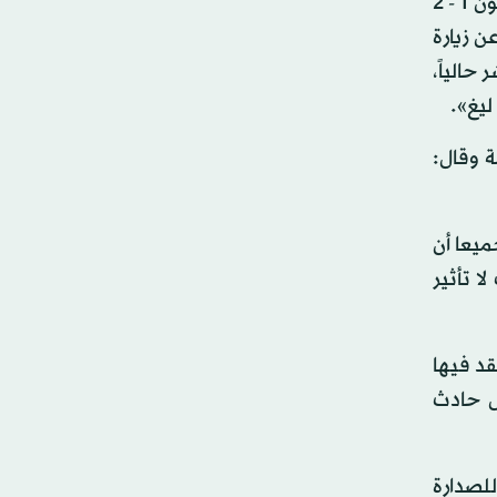
في المقابل، يعاني آرسنال كثيراً، حيث خسر 5 مباريات من أصل 10 خاضها حتى الآن كان آخرها على أرضه أمام ولفرهامبتون 1 - 2
 زيارة
حالياً،
ة وقال:
ميعا أن
ا تأثير
د فيها
ل حادث
للصدارة