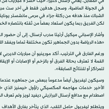
في الجولة الماضية، وسجل هدفين فقط في آخر ست مباريات
الشباك منذ هدفه من ركلة جزاء في مرمى مانشستر يونايتد أو
لكن الفريق ربما يكون استعاد بعضاً من ثقته بانتصاره الخميس على رابيد فيينا النم
وأشار الإسباني ميكيل أرتيتا مدرب آرسنال، إلى أن حضور ا
«هذه الرياضة بدون الجماهير تكون مختلفة تماما ويفقد الل
ورغم الفارق في الترتيب، أكد مورينيو أن مباريات الديرب
القمة لا تعترف بحالة الفرق أو بالزخم أو الإصابات أو الإ
للمراكز أو للنتائج السابقة».
وسيكون ليفربول أيضاً مدعوماً ببعض من جماهيره عندما
الأخير خدمات مهاجمه المكسيكي راؤول خيمنيز الذي 
اصطدام مع مدافع آرسنال البرازيلي ديفيد لويز ولم تعرف ال
ويتطلع ليفربول حامل اللقب، الذي يتأخر بفارق الأهداف 