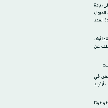
ى زيادة
الدوري
ة العدد
 أولاً.
تلف عن
ت».
يخض في
 أرنولد
و غوتا