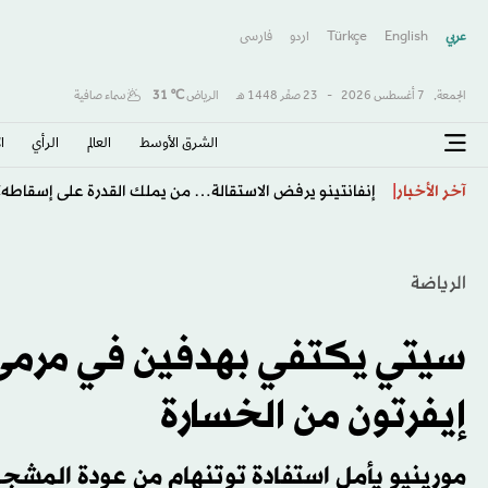
عربي
English
Türkçe
اردو
فارسى
الجمعة,
7 أغسطس 2026
-
23 صفَر 1448 هـ
الرياض
℃
31
سماء صافية
الشرق الأوسط​
العالم
الرأي
ا
طرابزون يكتب صفحة جديدة مع صلاح… استقبال أسطور
آخر الأخبار
الرياضة
سيتي يكتفي بهدفين في مرمى فو
إيفرتون من الخسارة
مورينيو يأمل استفادة توتنهام من عودة المشج