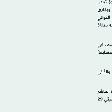
ز ثمين
لمركز الحادي عشر إلى المركز الرابع مؤقتاً برصيد 18 نقطة وبفارق
التوالي
 مباراة
سم. في
لثامنة له في 11 مباراة خاضها بالمسابقة
الثاني
العاشر
على التوالي أمام فولهام في آخر عشر مباريات خاضها معا في مختلف البطولات. وشهدت المباريات العشرة تسجيل سيتي 29