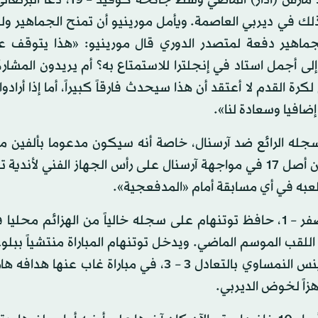
ويستقبل استاد توتنهام ألفي مشجع اليوم ولأول مرة منذ مارس (آذار) الماضي 
ك في ديربي العاصمة. ويأمل مورينيو أن تمنح الجماهير ولو
جماهير دفعة لمتصدر الدوري قال مورينيو: «هذا يتوقف عل
 أجمل استاد في إنجلترا للاستمتاع به؟ أم يريدون المشار
كرة القدم لا أعتقد أن هذا سيحدث فارقاً كبيراً، أما إذا أرادوا
ضافيا وسعادة لنا».
بسجله الرائع ضد آرسنال، خاصة أنه سيكون مدعوما بألفين م
جماهير توتنهام. ولم يخسر مورينيو سوى مباراة واحدة من أصل 17 في مواجهة آرسنال على رأس الجهاز الفني
ملعبه في أي مسابقة أمام «المدفعجية».
ومنذ خسارته مباراته الافتتاحية على أرضه أمام إيفرتون صفر – 1، حافظ توتنهام على سجله خالياً من الهزائ
للقب الموسم الماضي. ويدخل توتنهام المباراة منتشياً ببلوغ
الـ32 من مسابقة دوري أبطال أوروبا إثر عودته من لاسك لينس النمساوي بالتعادل 3 – 3، في مباراة 
زاً لخوض الديربي.