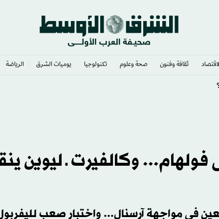
لاقتصاد
ثقافة وفنون
صحة وعلوم
تكنولوجيا
يوميات الشرق​
الرياضة
ي وشغف لا يوصف
لهام... وكالفيرت ـ ليوين ينق
عين في مواجهة آرسنال... واختبار صعب لليفربول