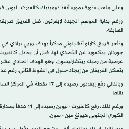
وعلى ملعب «تورف مور» أنقذ دومينيك كالفيرت - ليوين فريقه إيفرتون بمنحه
ورغم بداية الموسم الجيدة لإيفرتون، ضل الفريق طريقه 
السابقة.
وتأخر فريق كارلو أنشيلوتي مبكراً بهدف روبي برادي في 
عرضية من زميله ريتشارليسون. وهو الهدف الحادي عشر لكا
يتمكن الفريقان من إيجاد حلول في الشوط الثاني، رغم عدد
وبالتالي رفع إيفرتون رصيده إل
نقاط.
ورغم ذلك، رفع كالفي
الكوري الجنوبي هيونغ مين - سون.