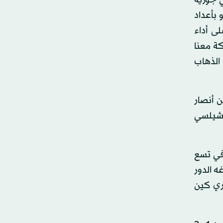
وسط جائحة كوفيد – 19، دعا البرتغالي جوزيه
 بأعداد
ى أداء
كة معنا
 الذهاب
ن أنصار
 لأندية تشيلسي
م محليا في تسع
ه الدور
غاب عنها هدافه هاري كين