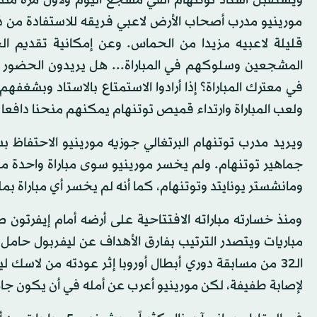
مورينيو مدرب أصحاب الأرض لاعبي فريقه للاستفادة من ذل
قليلة لاعبيه مزيدا من الحماس. وعن إمكانية تقديم ال
المشجعين وسلوكهم في المباراة... هل يريدون الحضور إلى
في معترك المباراة؟ إذا أرادوا الاستمتاع بالاستاد وبشغفهم ل
ولعب المباراة وارتداء قميص توتنهام يمكنهم منحنا دافعا إ
ويريد مدرب توتنهام البرتغالي جوزيه مورينيو الاحتفاظ 
ومانشستر يونايتد وتوتنهام، كما أنه لم يخسر أي مباراة ب
مباريات ويتصدر الترتيب بفارق الأهداف عن ليفربول حامل ا
لإصابة طفيفة، لكن مورينيو أعرب عن أمله في أن يكون جاه