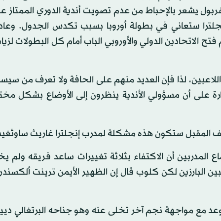
ربول يشعر بالإحباط من عدم تصويت أندية الدوري الممتاز عل
نجلترا ستعاني في بطولة أوروبا بسبب تكدس الجدول. وعاد 
 فتح الاتحادين الدولي والأوروبي الباب أمام كل البطولات لزياد
اعبين، لذا فإن العديد منهم على الحافة ولا تعرف من سيسقط
ة على أن مسؤولي الأندية ينظرون إلى الأوضاع بشكل مخ
لصيف المقبل ستكون هذه مشكلة لمدرب إنجلترا غاريث ساوثغي
 المدربين أن الاكتفاء بثلاثة تغييرات ساعد فريقه ولم 
ن البارزين لكن كلوب قال إن الظهير الأيمن ترينت ألكسندر -
د مع مواجهة نجم آخر تخلى عنه وهو جناحه البرتغالي دييغ