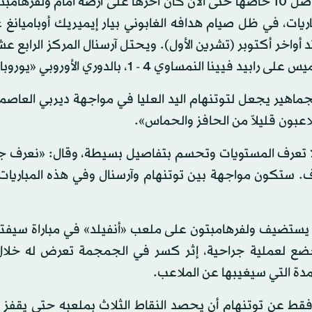
، في ظل صيام هدافه الغابوني بيار إيميريك أوباميانغ عن
اخر أكتوبر (تشرين الأول). ويحتل آرسنال المركز الرابع عشر 
ساوي 4 - 1، بالدوري الأوروبي «يوروبا ليغ».
لجماهير يجعل لتوتنهام اليد العليا في مواجهة ديربي العاصم
اعبون قليلاً من الحافز والحماس».
ي لا تعرف المستويات وتحسم بتفاصيل بسيطة، وقال: «نعرف ج
يقاف. ستكون مواجهة بين توتنهام وآرسنال وفي هذه المباريات ل
 يستضيف ولفرهامبتون على ملعب «أنفيلد» في مباراة سيفتق
خضع لعملية جراحية، إثر كسر في الجمجمة تعرض له خلا
مدة التي سيغيبها عن الملاعب.
فقط عن توتنهام أن يحصد النقاط الثلاث بملعبه حتى يقفز 