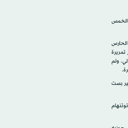
 الخمس
 الحارس
يعادل كالفيرت - ليوين في الوقت بدل من الضائع للشوط الأول (45+3) إثر تمريرة
لي. ولم
ة.
لأخير بست
اعب توتنهام