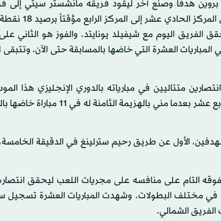
وين هدفاً وصنع آخر ليقود فريقه مانشستر سيتي إلى فو
ومستحق 2 - صفر على فولهام. وقفز مانشستر سيتي من ا
الفريق اليوم مع شيفيلد يونايتد. والفوز هو الثاني على 
لمباريات العشرة التي خاضها بالمسابقة حتى الآن، وتتبقى له
تصارين متتاليين في مبارياته بالدوري الإنجليزي هذا المو
المقابل تجمد رصيد فولهام عند سبع نقاط في المركز السابع عشر بعدما مني بالهزيمة ا
فين، الأول عن طريق رحيم سترلينغ في الدقيقة الخامسة، و
وقه التام على منافسه على مجريات اللعب ليحقق انتصاره 
 الفريق الشمالي.