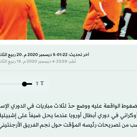
آخر تحديث: 01:22-5 ديسمبر 2020 م ـ 20 ربيع الثاني 1442 هـ
نُشر: 23:59-4 ديسمبر 2020 م ـ 19 ربيع الثاني 1442 هـ
T
T
لضغوط الواقعة عليه ووضع حدّ لثلاث مباريات في الدوري الإس
راني في دوري أبطال أوروبا عندما يحل ضيفاً على إشبيلية،
ضب من تصريحات رئيسه المؤقت حول نجم الفريق الأرجنتيني 