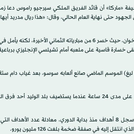
ماركا» أن قائد الفريق الملكي سيرجيو راموس دعا زملا
لجهود حتى نهاية العام الحالي، وقال: «هذا ريال مدريد أيها 
ولن تكون مباراة مدريد سهلة في ملعب رامون سانشيز بيزخوان، حيث خسر 6 من مبارياته الثماني الأخيرة، 
لقى خسارة قاسية على ملعبه أمام تشيلسي الإنجليزي برباعي
ليغ) الموسم الماضي صانع ألعابه سوسو، بعد غياب دام ستة
في المقابل، يستطيع أتلتيكو مدريد احتلال الصدارة أقله على مدى 24 ساعة عندما يستضيف بلد الوليد أ
ويستطيع مهاجم أتلتيكو البرتغالي جواو فيليكس الذي سجل 8 أهداف منذ بداية الدوري، معادلة عدد الأه
ل إليه في صفقة ضخمة بلغت 126 مليون يورو.