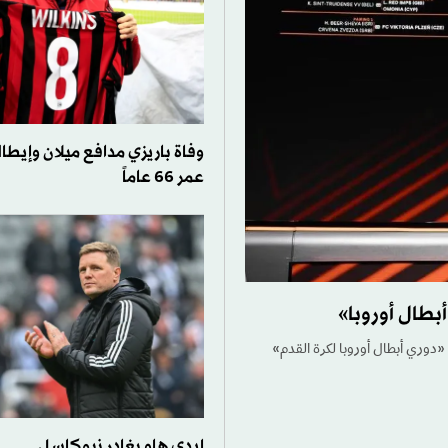
وفاة باريزي مدافع ميلان وإيطال
عمر 66 عاماً
بطال أوروبا»
ة «دوري أبطال أوروبا لكرة القدم»
إيدي هاو يغادر نيوكاسل