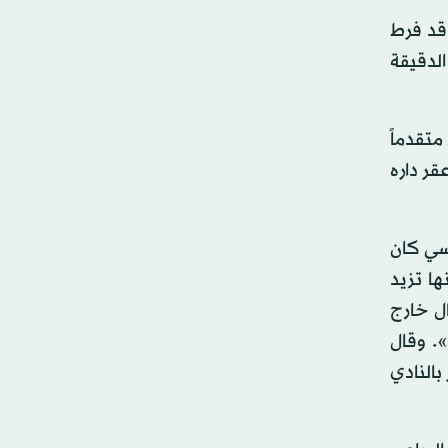
 مباراة. وكان أتلتيكو قد فرط
ضيفه بايرن ميونيخ الألماني 1 - صفر حتى الدقيقة
متقدماً
قر داره
يسي كان
ا تزيد
ال خارج
». وقال
بالنادي