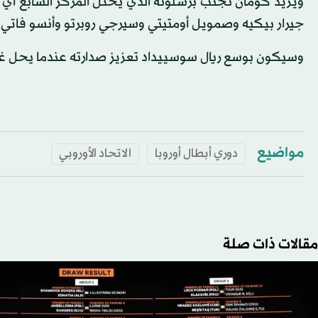
ويريد كومان تجنب برشلونة الذي يحتل المركز السابع أي 
جيرار بيكيه وصمويل أومتيتي وسيرجي روبرتو وأنسو فاتي.
وسيكون بوسع ريال سوسييداد تعزيز صدارته عندما يحل غدا
مواضيع
دوري أبطال أوروبا
الاتحاد الأوروبي
مقالات ذات صلة