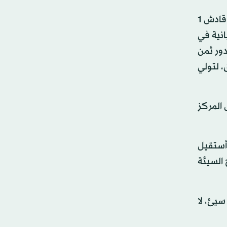
زيدان وفريقه في وضع ليس مثالياً حيث لم يذق الريال الفوز محلياً في آخر ثلاث مباريات، فخسر أمام فالنسيا 1 - 4 وأمام قادش 1
سبانية في
دور ثمن
، لتولي
ويحتل المركز
أستقيل
 السيئة
سيئ، لا