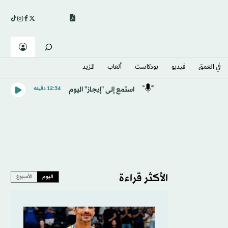
في العمق
فيديو
بودكاست
ألعاب
المزيد
استمع إلى "إيجاز" اليوم
12:34 دقيقه
الأكثر قراءة
اليوم
الأسبوع