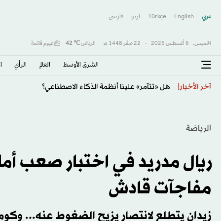
عربي
English
Türkçe
اردو
فارسى
الخميس,
6 أغسطس 2026
-
22 صفَر 1448 هـ
الرياض
℃
42
غيوم قاتمة
الشرق الأوسط​
العالم
الرأي
ا
نموذج الذكاء الاصطناعي من «ميتا» يخترق شركة أخرى أثنا
آخر الأخبار
الرياضة
ريال مدريد في اختبار صعب أم
مفاجآت قادش
زيدان يتطلع لانتصار يزيح الضغوط عنه... وكوم