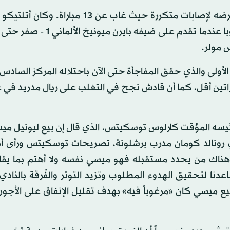
وسجل فيليكس 9 أهداف في موسمه الأول الذي شهد تعرضه لإصابات متكررة حيث غاب عن 13
في حجز مقعده في الدور ثُمن النهائي من دوري أبطال أوروبا عندما تقدم على 
أولى والذي حقق المفاجأة حتى الآن باحتلاله المركز السادس 
اتين أقل، كما أن قادش نجح في التغلب على ريال مدريد في ع
رئيسه المؤقت كارلوس توسكيتس، الذي قال إن بيع ليونيل م
ي رونالد كومان مدرب برشلونة، تصريحات توسكيتس ورأى أنه
ان هناك من يحدد مستقبله فهو ميسي نفسه ولا أهتم بما يق
عدنا لتحقيق الهدوء المطلوب وتزيد التوتر والفُرقة بالنادي
 ميسي كان «مرغوباً فيه» بهدف تقليل الإنفاق على الأجور 