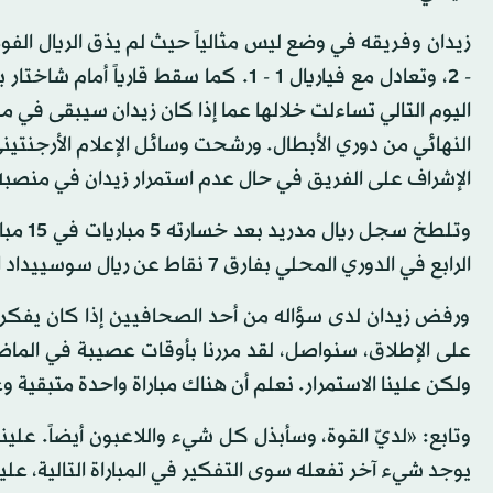
- 2، وتعادل مع فياريال 1 - 1. كما سقط
اليوم التالي تساءلت خلالها عما إذا كان زيدان سيبقى في
النهائي من دوري الأبطال. ورشحت وسائل الإعلام الأرجنتيني
الإشراف على الفريق في حال عدم استمرار زيدان في منصبه
وتلطخ 
الرابع في الدوري المحلي بفارق 7 نقاط عن ريال سوسييداد المتصدر، لكنه يملك مباراة مؤجلة.
ورفض زيدان لدى سؤاله من أحد الصحافيين إذا كان يفكر 
على الإطلاق، سنواصل، لقد مررنا بأوقات عصيبة في الماض
ولكن علينا الاستمرار. نعلم أن هناك مباراة واحدة متبقية وع
وتابع: «لديّ القوة، وسأبذل كل شيء واللاعبون أيضاً. علينا
يوجد شيء آخر تفعله سوى التفكير في المباراة التالية، علي