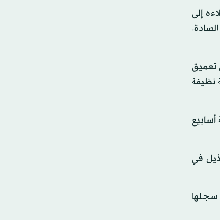
ءه إلى
السادة.
لكنه يأمل في تعميق
ة نظيفة
 أسابيع
حد فرق الذيل في
داف التي سجلها