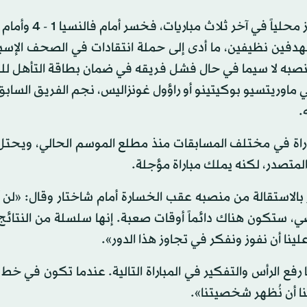
 قارياً أمام شاختار بهدفين نظيفين، ما أدى إلى حملة انتقادات في الصحف الإ
 منصبه لا سيما في حال فشل فريقه في ضمان بطاقة التأهل لل
 ماوريتسيو بوكيتينو أو راؤول غونزاليس، نجم الفريق السابق
.
سجل ريال مدريد بعد خسارته 5 مباريات في 15 مباراة في مختلف المسابقات منذ مطلع الموسم الحالي، 
بالاستقالة من منصبه عقب الخسارة أمام شاختار وقال: «لن 
ي، ستكون هناك دائماً أوقات صعبة. إنها سلسلة من النتائج
لينا أن نفوز ونفكر في تجاوز هذا الدور».
 رفع الرأس والتفكير في المباراة التالية. عندما تكون في خط 
نا أن نُظهر شخصيتنا».