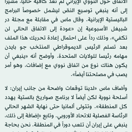
الاتفاق حول النووي الإيراني لم تعد كافية حالياً، مشيراً
إلى أنه ينبغي توسيع النصّ ليشمل خصوصاً البرامج
الباليستية الإيرانية. وقال ماس في مقابلة مع مجلة در
شبيغل الأسبوعية إن «عودة إلى الاتفاق الحالي لن
تكفي»، وذلك رداً على احتمال إعادة تحريك هذا الملف
بعد تسلم الرئيس الديموقراطي المنتخب جو بايدن
مهامه رئيسا للولايات المتحدة. وأوضح أنه «ينبغي أن
يكون هناك نوع من اتفاق نووي مع إضافات، وهو أمر
يصب في مصلحتنا أيضاً».
وأضاف ماس «لدينا توقعات واضحة من جانب إيران: لا
أسلحة نووية لكن أيضاً لا برنامج صواريخ بالستية يهدد
كل المنطقة». وتتولى ألمانيا حتى نهاية الشهر الحالي
الرئاسة الفصلية للاتحاد الأوروبي. وتابع «إضافة إلى ذلك،
ينبغي على إيران أن تلعب دوراً في المنطقة. نحن بحاجة