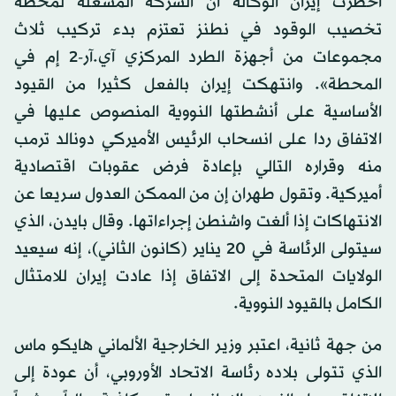
أخطرت إيران الوكالة أن الشركة المشغلة لمحطة
تخصيب الوقود في نطنز تعتزم بدء تركيب ثلاث
مجموعات من أجهزة الطرد المركزي آي.آر-2 إم في
المحطة». وانتهكت إيران بالفعل كثيرا من القيود
الأساسية على أنشطتها النووية المنصوص عليها في
الاتفاق ردا على انسحاب الرئيس الأميركي دونالد ترمب
منه وقراره التالي بإعادة فرض عقوبات اقتصادية
أميركية. وتقول طهران إن من الممكن العدول سريعا عن
الانتهاكات إذا ألغت واشنطن إجراءاتها. وقال بايدن، الذي
سيتولى الرئاسة في 20 يناير (كانون الثاني)، إنه سيعيد
الولايات المتحدة إلى الاتفاق إذا عادت إيران للامتثال
الكامل بالقيود النووية.
من جهة ثانية، اعتبر وزير الخارجية الألماني هايكو ماس
الذي تتولى بلاده رئاسة الاتحاد الأوروبي، أن عودة إلى