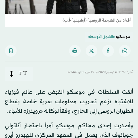
أفراد من الشرطة الروسية (أرشيفية-أ.ب)
موسكو:
«الشرق الأوسط»
T
نُشر: 11:55-4 ديسمبر 2020 م ـ 19 ربيع الثاني 1442 هـ
T
ألقت السلطات في موسكو القبض على عالم فيزياء
للاشتباه بزعم تسريب معلومات سرية خاصة بقطاع
الطيران الروسي إلى الخارج، وفقاً لوكالة «رويترز» للأنباء.
وأصدرت إحدى محاكم موسكو أمراً باحتجاز أناتولي
جوبانوف الذي يعمل في المعهد المركزي للهيدرو أيرو