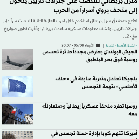
منزل بريطاني للتنصت على جنرالات نازيين يتحوّل
إلى متحف يروي أسراراً من الحرب
افتُتح متحف في منزل بريطاني استُخدم خلال الحرب العالمية الثانية للتنصت سراً على
جنرالات نازيين، وكشف معلومات عسكرية ساعدت بريطانيا وأخّرت تطوير صواريخ
«في-2».
«الشرق الأوسط» (لندن)
الأربعاء 05/08 - 20:07
الجيش البولندي يعترض مجدداً طائرة تجسس
روسية فوق بحر البلطيق
بلجيكا تعتقل متدربة سابقة في «حلف
الأطلسي» بتهمة التجسس
روسيا تطرد ملحقاً عسكرياً إيطالياً و«متعاوناً»
معه
أميركا تتهم كوبا بإدارة حملة تجسس في