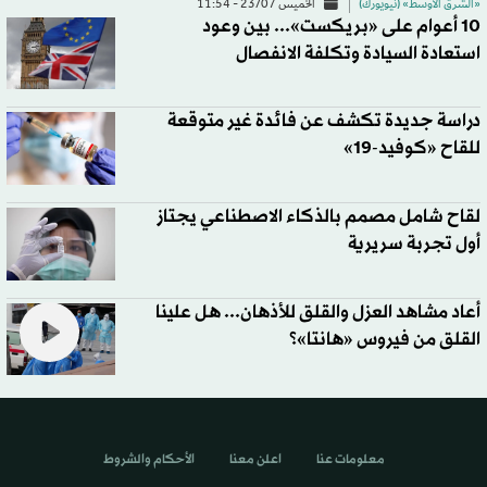
«الشرق الأوسط» (نيويورك)
الخميس 23/07 - 11:54
10 أعوام على «بريكست»... بين وعود
استعادة السيادة وتكلفة الانفصال
دراسة جديدة تكشف عن فائدة غير متوقعة
للقاح «كوفيد-19»
لقاح شامل مصمم بالذكاء الاصطناعي يجتاز
أول تجربة سريرية
أعاد مشاهد العزل والقلق للأذهان... هل علينا
القلق من فيروس «هانتا»؟
معلومات عنا
اعلن معنا
الأحكام والشروط