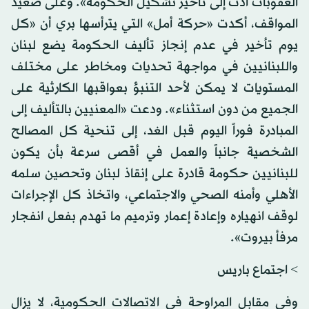
العقوبات أدت إلى تأخير تشكيل الحكومة». وعلى صعيد
المواقف، أكدت «حركة أمل» التي يترأسها بري أن «كل
يوم تأخير في عدم إنجاز تأليف الحكومة يضع لبنان
واللبنانيين في مواجهة تحديات ومخاطر على مختلف
المستويات لا يمكن لأحد التنبؤ بعواقبها الكارثية على
الجميع من دون استثناء». ودعت «المعنيين بالتأليف إلى
المبادرة فوراً اليوم قبل الغد، إلى تنحية كل المصالح
الشخصية جانباً والعمل في أقصى سرعة بأن يكون
للبنانيين حكومة قادرة على إنقاذ لبنان وتحصين سلمه
الأهلي وأمنه الصحي والاجتماعي، واتخاذ كل الإجراءات
لوقف انهياره وإعادة إعمار وترميم ما تهدم بفعل انفجار
مرفأ بيروت».
> اجتماع باريس
وفي مقابل المراوحة في الاتصالات الحكومية، لا يزال