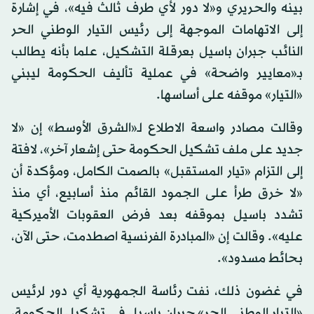
بينه والحريري و«لا دور لأي طرف ثالث فيه»، في إشارة
إلى الاتهامات الموجهة إلى رئيس التيار الوطني الحر
النائب جبران باسيل بعرقلة التشكيل، علما بأنه يطالب
بـ«معايير واضحة» في عملية تأليف الحكومة ليبني
«التيار» موقفه على أساسها.
وقالت مصادر واسعة الاطلاع لـ«الشرق الأوسط» إن «لا
جديد على ملف تشكيل الحكومة حتى إشعار آخر»، لافتة
إلى التزام «تيار المستقبل» بالصمت الكامل، ومؤكدة أن
«لا خرق طرأ على الجمود القائم منذ أسابيع، أي منذ
تشدد باسيل بموقفه بعد فرض العقوبات الأميركية
عليه». وقالت إن «المبادرة الفرنسية اصطدمت، حتى الآن،
بحائط مسدود».
في غضون ذلك، نفت رئاسة الجمهورية أي دور لرئيس
«التيار الوطني الحر» جبران باسيل في تشكيل الحكومة،