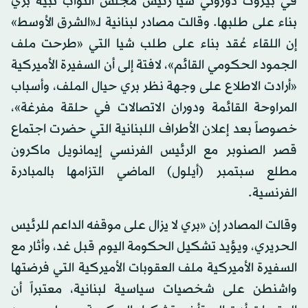
في بيروت دوروثي شيا رئيس مجلس النواب نبيه بري
بناء على طلبها. وقالت مصادر لبنانية لـ«الشرق الأوسط»
إن اللقاء عُقد بناء على طلب شيا التي «طرحت ملف
الجمود الحكومي القائم»، لافتة إلى أن السفيرة الأميركية
«أرادت الاطلاع على وجهة نظر بري حيال الملف، وأسباب
المراوحة القائمة ودوران الاتصالات في حلقة مفرغة»،
خصوصاً بعد إعلان الأطراف اللبنانية التي حضرت اجتماع
قصر الصنوبر مع الرئيس الفرنسي إيمانويل ماكرون
مطلع سبتمبر (أيلول) الماضي التزامها بالمبادرة
الفرنسية.
وقالت المصادر إن «بري لا يزال على موقفه الداعم للرئيس
الحريري، ويؤيد تشكيل الحكومة اليوم قبل غد، وأثار مع
السفيرة الأميركية ملف العقوبات الأميركية التي فرضتها
واشنطن على شخصيات سياسية لبنانية، معتبراً أن