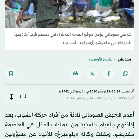
شرطي صومالي يؤمن موقع انفجار انتحاري في مطعم قرب أكاديمية
للشرطة في مقديشو (أرشيفية - أ.ف.ب)
مقديشو:
«الشرق الأوسط»
آخر تحديث: 10:24-29 نوفمبر 2020 م ـ 14 ربيع الثاني 1442 هـ
T
T
نُشر: 09:47-29 نوفمبر 2020 م ـ 14 ربيع الثاني 1442 هـ
أعدم الجيش الصومالي ثلاثة من أفراد حركة الشباب، بعد
إدانتهم بالقيام بالعديد من عمليات القتل في العاصمة
مقديشو. ونقلت وكالة «بلومبرغ» للأنباء عن مسؤولين